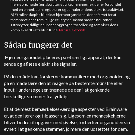
hjerneorganoide (en laboratoriedyrket minihjerne), der er forbundet
med en enhed, som registrerer og stimulerer dens elektriske aktivitet.
B) Et mikroskopisk billede af hjerneorganoiden, der er farvet for at
fremhæve dens forskellige celletyper, såsom modne neuroner,
astrocytter, tidlige neuroner og progenitorceller, og som viser dens
komplekse 3D-struktur. Kilde:
Naturelektronik
.
Sådan fungerer det
Hjerneorganoidet placeres på et særligt apparat, der kan
sende og aflæse elektriske signaler.
På den måde kan forskerne kommunikere med organoiden og
på en måde lære den at reagere på bestemte mønstre eller
input. I undersøgelsen trænede de den i at genkende
forskellige stemmer fra lydklip.
Et af de mest bemærkelsesværdige aspekter ved Brainware
er, at den lærer og tilpasser sig. Ligesom en menneskehjerne
bliver bedre til opgaver med øvelse, forbedrer organoiden sin
evne til at genkende stemmer, jo mere den udsættes for dem.