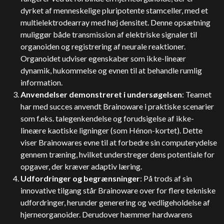
dyrket af menneskelige pluripotente stamceller, med et
multielektrodearray med høj densitet. Denne opsætning
muliggør både transmission af elektriske signaler til
organoiden og registrering af neurale reaktioner.
Organoidet udviser egenskaber som ikke-lineær
dynamik, hukommelse og evnen til at behandle rumlig
information.
Anvendelser demonstreret i undersøgelsen
: Teamet
har med succes anvendt Brainoware i praktiske scenarier
som f.eks. talegenkendelse og forudsigelse af ikke-
lineære kaotiske ligninger (som Hénon-kortet). Dette
viser Brainowares evne til at forbedre sin computerydelse
gennem træning, hvilket understreger dens potentiale for
opgaver, der kræver adaptiv læring.
Udfordringer og begrænsninger
: På trods af sin
innovative tilgang står Brainoware over for flere tekniske
udfordringer, herunder generering og vedligeholdelse af
hjerneorganoider. Derudover hæmmer hardwarens