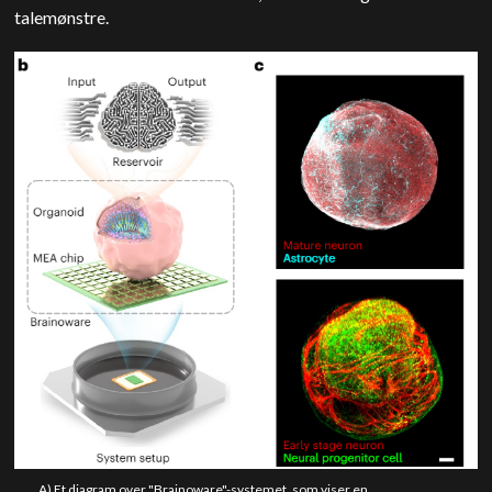
talemønstre.
A) Et diagram over "Brainoware"-systemet, som viser en