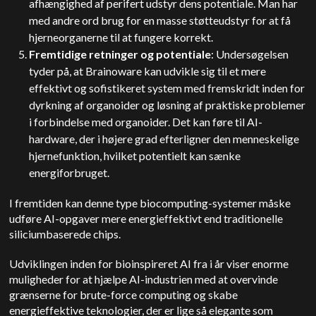
afhængighed af perifert udstyr dens potentiale. Man har
med andre ord brug for en masse støtteudstyr for at få
hjerneorganerne til at fungere korrekt.
Fremtidige retninger og potentiale
: Undersøgelsen
tyder på, at Brainoware kan udvikle sig til et mere
effektivt og sofistikeret system med fremskridt inden for
dyrkning af organoider og løsning af praktiske problemer
i forbindelse med organoider. Det kan føre til AI-
hardware, der i højere grad efterligner den menneskelige
hjernefunktion, hvilket potentielt kan sænke
energiforbruget.
I fremtiden kan denne type biocomputing-systemer måske
udføre AI-opgaver mere energieffektivt end traditionelle
siliciumbaserede chips.
Udviklingen inden for bioinspireret AI fra i år viser enorme
muligheder for at hjælpe AI-industrien med at overvinde
grænserne for brute-force computing og skabe
energieffektive teknologier, der er lige så elegante som