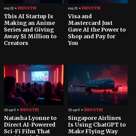
INDUSTRI
INDUSTRI
maj 02
maj 01
This AI Startup Is
Visa and
Making an Anime
Mastercard Just
Series and Giving
Gave AI the Power to
Away $1 Million to
Shop and Pay for
Creators
You
INDUSTRI
INDUSTRI
30. april
30. april
Natasha Lyonne to
Singapore Airlines
Direct AI-Powered
Is Using ChatGPT to
Sci-Fi Film That
Make Flying Way