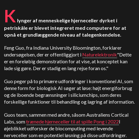
K
lynger af menneskelige hjerneceller dyrket i
petriskåle er blevet integreret med computere for at
opnå et grundlæggende niveau af talegenkendelse.
Feng Guo, fra Indiana University Bloomington, forklarer
undersøgelsen, der er offentliggjort i
Naturelektronik
"Dette
er en foreløbig demonstration for at vise, at konceptet kan
lade sig gøre.
Der er stadig en lang rejse foran os."
Guo peger på to primære udfordringer i konventionel AI, som
denne form for biologisk AI søger at løse: højt energiforbrug
og de iboende begrænsninger i siliciumchips, som deres
forskellige funktioner til behandling og lagring af information.
Guos team, sammen med andre, såsom Australiens Cortical
Labs, som
trænede hjerneceller til at spille Pong i 2022
I
øjeblikket udforsker de biocomputing med levende
nerveceller som en potentiel løsning på disse udfordringer.