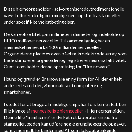
Disse hjerneorganoider - selvorganiserede, tredimensionelle
vævskulturer, der ligner minihjerner - opstår fra stamceller
under specifikke vækstbetingelser.
De kan vokse til et par millimeter i diameter og indeholde op
til 100 millioner nerveceller. Til sammenligning har en
menneskehjerne cirka 100 milliarder nerveceller.
Organoiderne placeres oven på et mikroelektrode-array, som
både stimulerer organoiden og registrerer neuronal aktivitet.
Guos team kalder denne opsætning for "Brainoware".
I bund og grund er Brainoware en ny form for AI, der er helt
anderledes end det, vi normalt ser i computere og
smartphones.
I stedet for at bruge almindelige chips har forskerne skabt en
lille klynge af
menneskelige hjerneceller
- Hjerneorganoiden.
Denne lille "minihjerne" er dyrket i et laboratorium ud fra
stamceller, og den kan udføre nogle grundlæggende opgaver,
som vi normalt forbinder med AI, som f.eks. at genkende