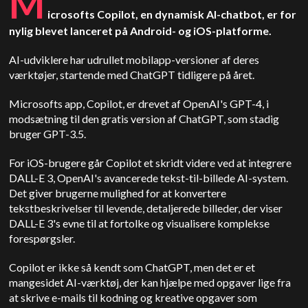
M
icrosofts Copilot, en dynamisk AI-chatbot, er for
nylig blevet lanceret på Android- og iOS-platforme.
AI-udviklere har udrullet mobilapp-versioner af deres
værktøjer, startende med ChatGPT tidligere på året.
Microsofts app, Copilot, er drevet af OpenAI's GPT-4, i
modsætning til den gratis version af ChatGPT, som stadig
bruger GPT-3.5.
For iOS-brugere går Copilot et skridt videre ved at integrere
DALL-E 3, OpenAI's avancerede tekst-til-billede AI-system.
Det giver brugerne mulighed for at konvertere
tekstbeskrivelser til levende, detaljerede billeder, der viser
DALL-E 3's evne til at fortolke og visualisere komplekse
forespørgsler.
Copilot er ikke så kendt som ChatGPT, men det er et
mangesidet AI-værktøj, der kan hjælpe med opgaver lige fra
at skrive e-mails til kodning og kreative opgaver som