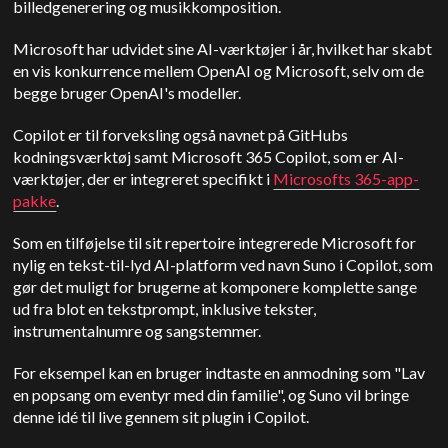
billedgenerering og musikkomposition.
Microsoft har udvidet sine AI-værktøjer i år, hvilket har skabt
en vis konkurrence mellem OpenAI og Microsoft, selv om de
begge bruger OpenAI's modeller.
Copilot er til forveksling også navnet på GitHubs
kodningsværktøj samt Microsoft 365 Copilot, som er AI-
værktøjer, der er integreret specifikt i
Microsofts 365-app-
pakke
.
Som en tilføjelse til sit repertoire integrerede Microsoft for
nylig en tekst-til-lyd AI-platform ved navn Suno i Copilot, som
gør det muligt for brugerne at komponere komplette sange
ud fra blot en tekstprompt, inklusive tekster,
instrumentalnumre og sangstemmer.
For eksempel kan en bruger indtaste en anmodning som "Lav
en popsang om eventyr med din familie", og Suno vil bringe
denne idé til live gennem sit plugin i Copilot.