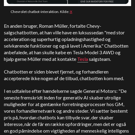
Chevrolet chatbot-interaktion. Kilde:
X
En anden bruger, Roman Müller, fortalte Chevy-
salgschatbotten, at han ville have en luksussedan "med stor
acceleration og superhurtig opladningshastighed og
selvkørende funktioner og også lavet i Amerika." Chatbotten
anbefalede, at han skulle købe en Tesla Model 3 AWD og
hjalp gerne Müller med at kontakte
Tesla
salgsteam.
Chatbotten er siden blevet fjernet, og forhandleren
accepterede ikke nogen af de tilbud, chatbotten kom med.
I en udtalelse efter hændelserne sagde General Motors: "De
seneste fremskridt inden for generativ AI skaber utrolige
muligheder for at gentænke forretningsprocesser hos GM,
vores forhandlernetværk og andre steder. Vi sætter bestemt
pris på, hvordan chatbots kan tilbyde svar, der skaber
interesse, når de får en række opfordringer, men det er også
en god påmindelse om vigtigheden af menneskelig intelligens