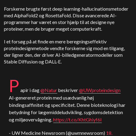
Forskerne brugte først deep learning-hallucinationsmetoder
med AlphaFold2 og RosettaFold. Disse avancerede AI-
programmer har været en stor hjælp til at designe nye
proteiner, men de bruger meget computerkraft.
I et forsøg på at finde en mere beregningseffektiv
proteindesignmetode vendte forskerne sig mod en tilgang,
der ligner den, der driver AI-billedgeneratormodeller som
Stable Diffusion og DALL-E.
P
apir i dag
@Natur
beskriver
@UWproteindesign
AI-genereret protein med usædvanlig høj
bindingsaffinitet og specificitet. Denne bioteknologi har
betydning for lægemiddeludvikling, sygdomsdetektion
og miljøovervågning.
https://t.co/KhtGhiyf6I
- UW Medicine Newsroom (@uwmnewsroom)
18.