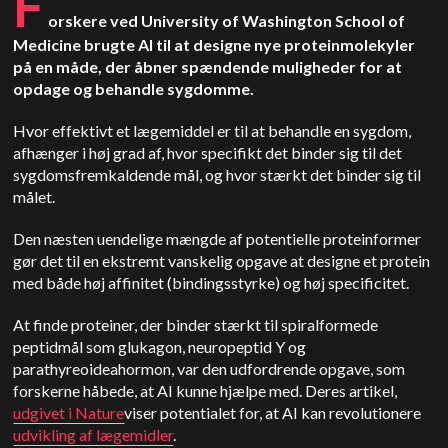
F
orskere ved University of Washington School of
Medicine brugte AI til at designe nye proteinmolekyler
på en måde, der åbner spændende muligheder for at
opdage og behandle sygdomme.
Hvor effektivt et lægemiddel er til at behandle en sygdom,
afhænger i høj grad af, hvor specifikt det binder sig til det
sygdomsfremkaldende mål, og hvor stærkt det binder sig til
målet.
Den næsten uendelige mængde af potentielle proteinformer
gør det til en ekstremt vanskelig opgave at designe et protein
med både høj affinitet (bindingsstyrke) og høj specificitet.
At finde proteiner, der binder stærkt til spiralformede
peptidmål som glukagon, neuropeptid Y og
parathyreoideahormon, var den udfordrende opgave, som
forskerne håbede, at AI kunne hjælpe med. Deres artikel,
udgivet i Nature
viser potentialet for, at AI kan revolutionere
udvikling af lægemidler
.