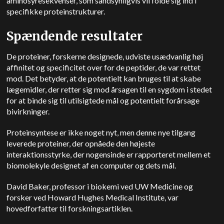
aminosyresekvenser, som sandsynligvis vil folde sig ind i
specifikke proteinstrukturer.
Spændende resultater
De proteiner, forskerne designede, udviste usædvanlig høj
affinitet og specificitet over for de peptider, de var rettet
mod. Det betyder, at de potentielt kan bruges til at skabe
lægemidler, der retter sig mod årsagen til en sygdom i stedet
for at binde sig til utilsigtede mål og potentielt forårsage
bivirkninger.
Proteinsyntese er ikke noget nyt, men denne nye tilgang
leverede proteiner, der opnåede den højeste
interaktionsstyrke, der nogensinde er rapporteret mellem et
biomolekyle designet af en computer og dets mål.
David Baker, professor i biokemi ved UW Medicine og
forsker ved Howard Hughes Medical Institute, var
hovedforfatter til forskningsartiklen.