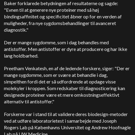
Baker forklarede betydningen af resultaterne og sagde:
"Evnen til at generere nye proteiner med så høj
bindingsaffinitet og specificitet åbner op for en verden af
muligheder, fra nye sygdomsbehandlinger til avanceret
diagnostik."
Der er mange sygdomme, som i dag behandles med
antistoffer. Men antistoffer er dyre at producere og har ikke
lang holdbarhed.
Preetham Venkatesh, en af de ledende forskere, siger: "Der er
mange sygdomme, som er svære at behandle i dag,
simpelthen fordi det er så udfordrende at opdage visse
molekyler i kroppen. Som redskaber til diagnosticering kan
designede proteiner være et mere omkostningseffektivt
alternativ til antistoffer."
Forskerne var i stand til at validere deres biodesign-metoder
ved at udføre laboratorietest i samarbejde med Joseph
Rogers Lab på Københavns Universitet og Andrew Hoofnagle
Lab på UW Medicine.