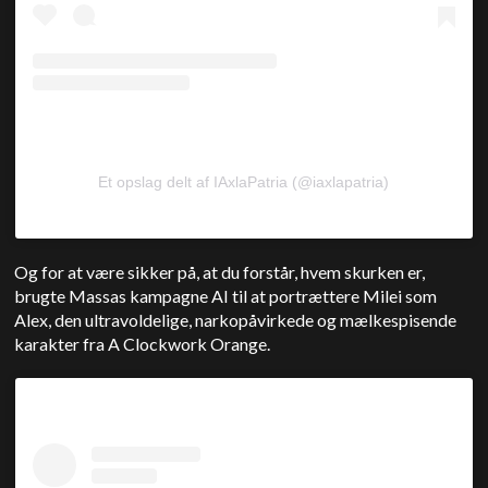
Et opslag delt af IAxlaPatria (@iaxlapatria)
Og for at være sikker på, at du forstår, hvem skurken er,
brugte Massas kampagne AI til at portrættere Milei som
Alex, den ultravoldelige, narkopåvirkede og mælkespisende
karakter fra A Clockwork Orange.