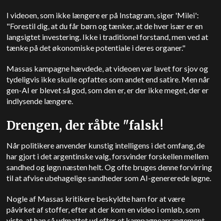
I videoen, som ikke længere er på Instagram, siger 'Milei':
"Forestil dig, at du får børn og tænker, at de hver især er en
langsigtet investering. Ikke i traditionel forstand, men ved at
tænke på det økonomiske potentiale i deres organer."
Massas kampagne hævdede, at videoen var lavet for sjov og
tydeligvis ikke skulle opfattes som andet end satire. Men når
gen-AI er blevet så god, som den er, er der ikke meget, der er
indlysende længere.
Drengen, der råbte "falsk!
Når politikere anvender kunstig intelligens i det omfang, de
har gjort i det argentinske valg, forsvinder forskellen mellem
sandhed og løgn næsten helt. Og ofte bruges denne forvirring
til at afvise ubehagelige sandheder som AI-genererede løgne.
Nogle af Massas kritikere beskyldte ham for at være
påvirket af stoffer, efter at der kom en video i omløb, som
viste, at han så udmattet ud efter et kampagnearrangement.