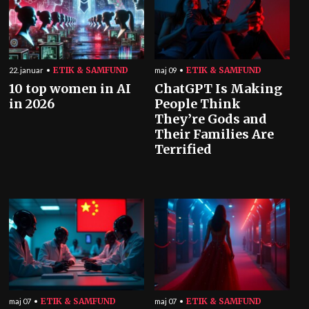
ETIK & SAMFUND
ETIK & SAMFUND
22. januar
maj 09
10 top women in AI
ChatGPT Is Making
in 2026
People Think
They’re Gods and
Their Families Are
Terrified
ETIK & SAMFUND
ETIK & SAMFUND
maj 07
maj 07