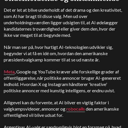
Det er let at blive underholdt af det drama og den kreativitet,
som AI har bragt til disse valg. Men ud over
underholdningsværdien ligger udsigten til, at AI ødelægger
kandidaternes troværdighed eller giver dem den, hvor der
ikke var meget til at begynde med.
Når man ser på, hvor hurtigt AI-teknologien udvikler sig,
begynder vi at få en idé om, hvordan den amerikanske
præsidentvalgkamp kommer til at se ud næste år.
Meta
, Google og YouTube kræver alle forskellige grader af
offentliggørelse, når politiske annoncer bruger AI-genereret
indhold. Hvordan X og Instagram håndterer 'kreative'
politiske annoncer med kunstig intelligens, er endnu uvist.
Alligevel kan du forvente, at AI bliver en vigtig faktor i
valgkampsvideoer, annoncer og
robocalls
den amerikanske
offentlighed vil blive udsat for.
Argentinas AI-valg er sandsynligvis blot en forsmag på, hvad