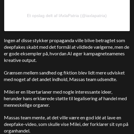
Et opslag delt af IAxlaPatria (@iaxlapatria)
Ingen af disse stykker propaganda ville blive betragtet som
deepfakes skabt med det formål at vildlede vælgerne, men de
er gode eksempler på, hvordan AI øger kampagneteamenes
kreative output.
Grænsen mellem sandhed og fiktion blev lidt mere udvisket
med noget af det andet indhold, Massas team udsendte.
Milei er en libertarianer med nogle interessante ideer,
herunder hans erklærede støtte til legalisering af handel med
menneskelige organer.
Massas team mente, at det ville være en god idé at lave en
deepfake-video, som skulle vise Milei, der forklarer sit syn på
organhandel.