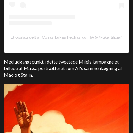
Et opslag delt af Cosas kukas hechas con IA (@kukartificial)
Med udgangspunkt i dette tweetede Mileis kampagne et
billede af Massa portrætteret som AI's sammenlægning af
Mao og Stalin.