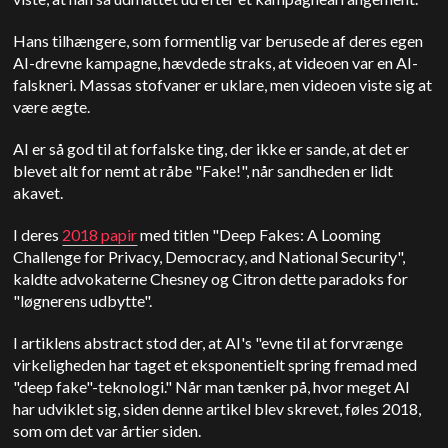
Hans tilhængere, som formentlig var berusede af deres egen
AI-drevne kampagne, hævdede straks, at videoen var en AI-
falskneri. Massas stofvaner er uklare, men videoen viste sig at
være ægte.
AI er så god til at forfalske ting, der ikke er sande, at det er
blevet alt for nemt at råbe "Fake!", når sandheden er lidt
akavet.
I deres
2018 papir
med titlen "Deep Fakes: A Looming
Challenge for Privacy, Democracy, and National Security",
kaldte advokaterne Chesney og Citron dette paradoks for
"løgnerens udbytte".
I artiklens abstract stod der, at AI's "evne til at forvrænge
virkeligheden har taget et eksponentielt spring fremad med
"deep fake"-teknologi." Når man tænker på, hvor meget AI
har udviklet sig, siden denne artikel blev skrevet, føles 2018,
som om det var årtier siden.