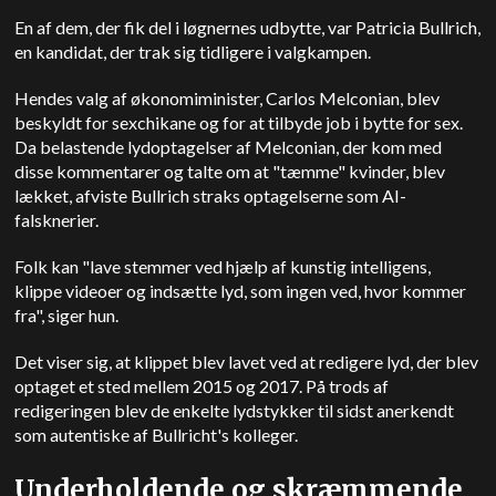
En af dem, der fik del i løgnernes udbytte, var Patricia Bullrich,
en kandidat, der trak sig tidligere i valgkampen.
Hendes valg af økonomiminister, Carlos Melconian, blev
beskyldt for sexchikane og for at tilbyde job i bytte for sex.
Da belastende lydoptagelser af Melconian, der kom med
disse kommentarer og talte om at "tæmme" kvinder, blev
lækket, afviste Bullrich straks optagelserne som AI-
falsknerier.
Folk kan "lave stemmer ved hjælp af kunstig intelligens,
klippe videoer og indsætte lyd, som ingen ved, hvor kommer
fra", siger hun.
Det viser sig, at klippet blev lavet ved at redigere lyd, der blev
optaget et sted mellem 2015 og 2017. På trods af
redigeringen blev de enkelte lydstykker til sidst anerkendt
som autentiske af Bullricht's kolleger.
Underholdende og skræmmende