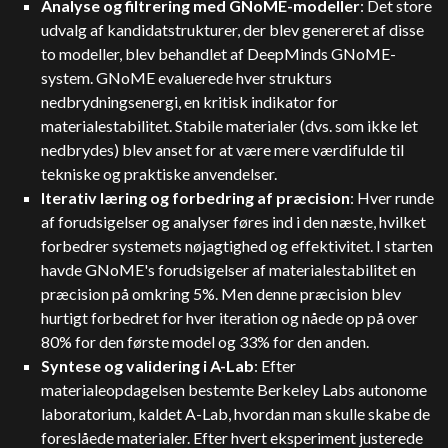
Analyse og filtrering med GNoME-modeller
: Det store
udvalg af kandidatstrukturer, der blev genereret af disse
to modeller, blev behandlet af DeepMinds GNoME-
system. GNoME evaluerede hver strukturs
nedbrydningsenergi, en kritisk indikator for
materialestabilitet. Stabile materialer (dvs. som ikke let
nedbrydes) blev anset for at være mere værdifulde til
tekniske og praktiske anvendelser.
Iterativ læring og forbedring af præcision
: Hver runde
af forudsigelser og analyser føres ind i den næste, hvilket
forbedrer systemets nøjagtighed og effektivitet. I starten
havde GNoME's forudsigelser af materialestabilitet en
præcision på omkring 5%. Men denne præcision blev
hurtigt forbedret for hver iteration og nåede op på over
80% for den første model og 33% for den anden.
Syntese og validering i A-Lab
: Efter
materialeopdagelsen bestemte Berkeley Labs autonome
laboratorium, kaldet A-Lab, hvordan man skulle skabe de
foreslåede materialer. Efter hvert eksperiment justerede