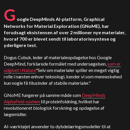
G
oogle DeepMinds AI-platform, Graphical
Networks for Material Exploration (GNoME), har
forudsagt eksistensen af over 2 millioner nye materialer,
hvoraf 700 er blevet sendt til laboratoriesyntese og
yderligere test.
Dogus Cubuk, leder af materialeopdagelse hos Google
DeepMind, forklarede formålet med undersøgelsen,
som er
udgivet i Nature
"Selv om materialer spiller en meget vigtig
rolle i næsten enhver teknologi, kender vi som menneskehed
kun nogle få titusinder af stabile materialer."
GNoME fungerer på samme måde som
DeepMinds
AlphaFold-system
til proteinfoldning, hvilket har
revolutioneret biologisk forskning og opdagelse af
lægemidler.
AI-værktøjet anvender to dybdelæringsmodeller til at