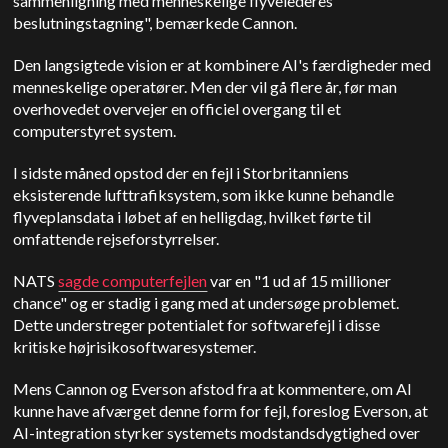
sammenligning med menneskelige flyvelederes
beslutningstagning", bemærkede Cannon.
Den langsigtede vision er at kombinere AI's færdigheder med
menneskelige operatører. Men der vil gå flere år, før man
overhovedet overvejer en officiel overgang til et
computerstyret system.
I sidste måned opstod der en fejl i Storbritanniens
eksisterende lufttrafiksystem, som ikke kunne behandle
flyveplansdata i løbet af en helligdag, hvilket førte til
omfattende rejseforstyrrelser.
NATS
sagde computerfejlen
var en "1 ud af 15 millioner
chance" og er stadig i gang med at undersøge problemet.
Dette understreger potentialet for softwarefejl i disse
kritiske højrisikosoftwaresystemer.
Mens Cannon og Everson afstod fra at kommentere, om AI
kunne have afværget denne form for fejl, foreslog Everson, at
AI-integration styrker systemets modstandsdygtighed over