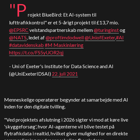
"P
rojekt BlueBird: Et AI-system til
lufttrafikkontrol" er et 5-årigt projekt til £13,7 mio.
@EPSRC
velstandspartnerskab mellem
@turinginst
og
@NATS
, ledet af
@proftimdodwell
@UniofExeter
.
#AI
#datavidenskab
#M Maskinlæring
https://t.co/FS5yUOR2qj
- Uni of Exeter's Institute for Data Science and AI
(@UniExeterIDSAI)
22. juli 2021
Menneskelige operatører begynder at samarbejde med AI
inden for den digitale tvilling.
"Ved projektets afslutning i 2026 sigter vi mod at køre live
'skyggeforsøg', hvor AI-agenterne vil blive testet på
flytrafikdata i realtid, hvilket giver mulighed for en direkte