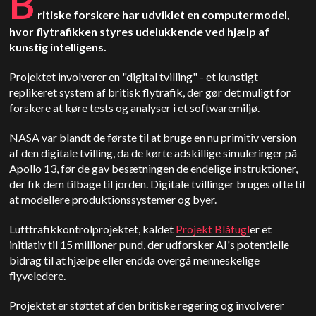
B
ritiske forskere har udviklet en computermodel,
hvor flytrafikken styres udelukkende ved hjælp af
kunstig intelligens.
Projektet involverer en "digital tvilling" - et kunstigt
replikeret system af britisk flytrafik, der gør det muligt for
forskere at køre tests og analyser i et softwaremiljø.
NASA var blandt de første til at bruge en nu primitiv version
af den digitale tvilling, da de kørte adskillige simuleringer på
Apollo 13, før de gav besætningen de endelige instruktioner,
der fik dem tilbage til jorden. Digitale tvillinger bruges ofte til
at modellere produktionssystemer og byer.
Lufttrafikkontrolprojektet, kaldet
Projekt Blåfugl
er et
initiativ til 15 millioner pund, der udforsker AI's potentielle
bidrag til at hjælpe eller endda overgå menneskelige
flyveledere.
Projektet er støttet af den britiske regering og involverer