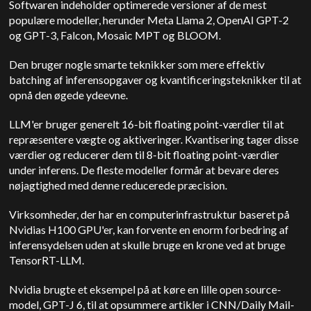
Softwaren indeholder optimerede versioner af de mest
populære modeller, herunder Meta Llama 2, OpenAI GPT-2
og GPT-3, Falcon, Mosaic MPT og BLOOM.
Den bruger nogle smarte teknikker som mere effektiv
batching af inferensopgaver og kvantificeringsteknikker til at
opnå den øgede ydeevne.
LLM'er bruger generelt 16-bit floating point-værdier til at
repræsentere vægte og aktiveringer. Kvantisering tager disse
værdier og reducerer dem til 8-bit floating point-værdier
under inferens. De fleste modeller formår at bevare deres
nøjagtighed med denne reducerede præcision.
Virksomheder, der har en computerinfrastruktur baseret på
Nvidias H100 GPU'er, kan forvente en enorm forbedring af
inferensydelsen uden at skulle bruge en krone ved at bruge
TensorRT-LLM.
Nvidia brugte et eksempel på at køre en lille open source-
model, GPT-J 6, til at opsummere artikler i CNN/Daily Mail-