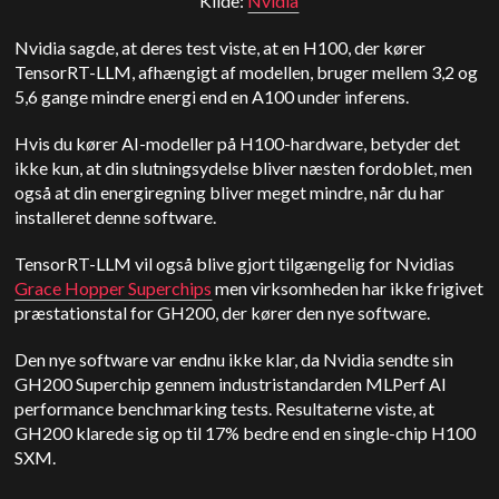
Kilde:
Nvidia
Nvidia sagde, at deres test viste, at en H100, der kører
TensorRT-LLM, afhængigt af modellen, bruger mellem 3,2 og
5,6 gange mindre energi end en A100 under inferens.
Hvis du kører AI-modeller på H100-hardware, betyder det
ikke kun, at din slutningsydelse bliver næsten fordoblet, men
også at din energiregning bliver meget mindre, når du har
installeret denne software.
TensorRT-LLM vil også blive gjort tilgængelig for Nvidias
Grace Hopper Superchips
men virksomheden har ikke frigivet
præstationstal for GH200, der kører den nye software.
Den nye software var endnu ikke klar, da Nvidia sendte sin
GH200 Superchip gennem industristandarden MLPerf AI
performance benchmarking tests. Resultaterne viste, at
GH200 klarede sig op til 17% bedre end en single-chip H100
SXM.