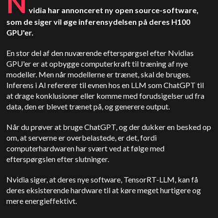
N
vidia har annonceret ny open source-software,
som de siger vil øge inferensydelsen på deres H100
GPU'er.
En stor del af den nuværende efterspørgsel efter Nvidias
GPU'er er at opbygge computerkraft til træning af nye
modeller. Men når modellerne er trænet, skal de bruges.
Inferens i AI refererer til evnen hos en LLM som ChatGPT til
at drage konklusioner eller komme med forudsigelser ud fra
data, den er blevet trænet på, og generere output.
Når du prøver at bruge ChatGPT, og der dukker en besked op
om, at serverne er overbelastede, er det, fordi
computerhardwaren har svært ved at følge med
efterspørgslen efter slutninger.
Nvidia siger, at deres nye software, TensorRT-LLM, kan få
deres eksisterende hardware til at køre meget hurtigere og
mere energieffektivt.