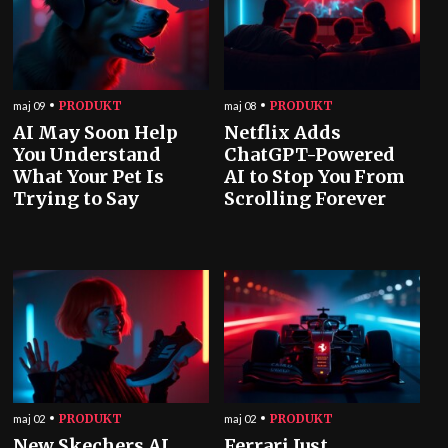
PRODUKT
PRODUKT
maj 09
maj 08
AI May Soon Help
Netflix Adds
You Understand
ChatGPT-Powered
What Your Pet Is
AI to Stop You From
Trying to Say
Scrolling Forever
PRODUKT
PRODUKT
maj 02
maj 02
New Skechers AI
Ferrari Just