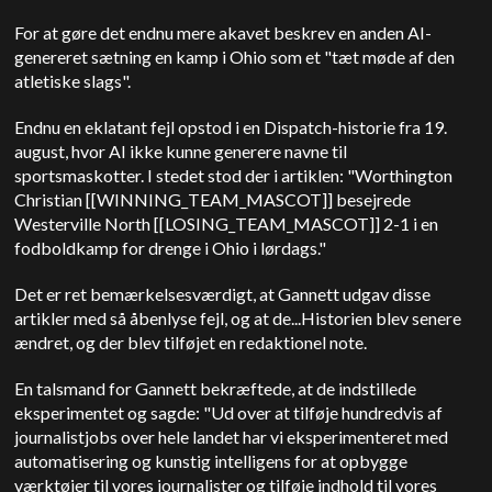
For at gøre det endnu mere akavet beskrev en anden AI-
genereret sætning en kamp i Ohio som et "tæt møde af den
atletiske slags".
Endnu en eklatant fejl opstod i en Dispatch-historie fra 19.
august, hvor AI ikke kunne generere navne til
sportsmaskotter. I stedet stod der i artiklen: "Worthington
Christian [[WINNING_TEAM_MASCOT]] besejrede
Westerville North [[LOSING_TEAM_MASCOT]] 2-1 i en
fodboldkamp for drenge i Ohio i lørdags."
Det er ret bemærkelsesværdigt, at Gannett udgav disse
artikler med så åbenlyse fejl, og at de...
Historien blev senere
ændret, og der blev tilføjet en redaktionel note.
En talsmand for Gannett bekræftede, at de indstillede
eksperimentet og sagde: "Ud over at tilføje hundredvis af
journalistjobs over hele landet har vi eksperimenteret med
automatisering og kunstig intelligens for at opbygge
værktøjer til vores journalister og tilføje indhold til vores