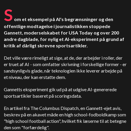
S
om et eksempel på AI's begrænsninger og den
offentlige modtagelse i journalistikken stoppede
Gannett, moderselskabet for USA Today og over 200
andre dagblade, for nylig et AI-eksperiment på grund af
kritik af dårligt skrevne sportsartikler.
Det ville være rimeligt at sige, at de, der arbejder i roller, der
er truet af AI
-
som omfatter skrivning i forskellige former
-
er
sandsynligvis glade, når teknologien ikke leverer arbejde på
et niveau, der kan erstatte dem.
Gannetts eksperiment gik ud på at udgive AI-genererede
sportsartikler baseret på scoringsdata.
En artikel fra The Columbus Dispatch, en Gannett-ejet avis,
beskrev på en akavet måde en high school-fodboldkamp som
"high school football action", hvilket fik læserne til at betegne
den som "forfærdelig".