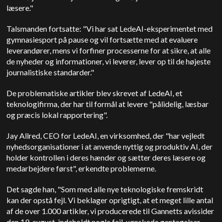
læsere."
Talsmanden fortsatte: "Vi har sat LedeAI-eksperimentet med
gymnasiesport på pause og vil fortsætte med at evaluere
leverandører, mens vi forfiner processerne for at sikre, at alle
de nyheder og informationer, vi leverer, lever op til de højeste
journalistiske standarder."
De problematiske artikler blev skrevet af LedeAI, et
teknologifirma, der har til formål at levere "pålidelig, læsbar
og præcis lokal rapportering".
Jay Allred, CEO for LedeAI, en virksomhed, der "har vejledt
nyhedsorganisationer i at anvende nyttig og produktiv AI, der
holder kontrollen i deres hænder og sætter deres læsere og
medarbejdere først", erkendte problemerne.
Det sagde han,
"Som med alle nye teknologiske fremskridt
kan der opstå fejl. Vi beklager oprigtigt, at et meget lille antal
af de over 1.000 artikler, vi producerede til Gannetts avissider
den 19. august, indeholdt nogle fejl, uønskede gentagelser