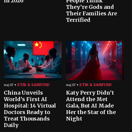
in 2026
People Think
They’re Gods and
Their Families Are
Terrified
ETIK & SAMFUND
ETIK & SAMFUND
maj 07
maj 07
China Unveils
Katy Perry Didn’t
World’s First AI
Attend the Met
Hospital: 14 Virtual
Gala, But AI Made
Doctors Ready to
Her the Star of the
Treat Thousands
Night
Daily