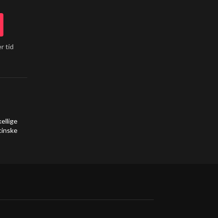
r tid
ellige
cinske