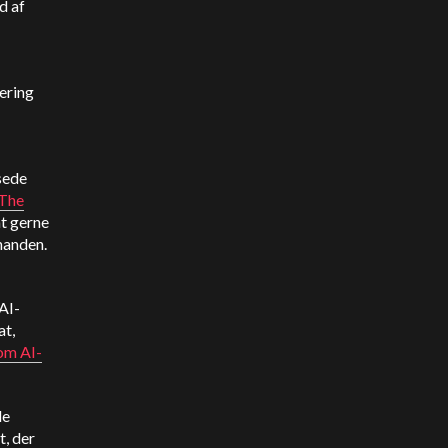
d af
lering
sede
 The
at gerne
nanden.
AI-
at,
om AI-
de
t, der