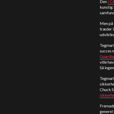
Den
I C
kunstig 
samfund
Men på t
træder i
udvikli
Tegmark
succes m
Guardia
ville ha
Så ingen
Tegmark
sikkerhe
Chuck S
sikkerh
Fremadr
generel 