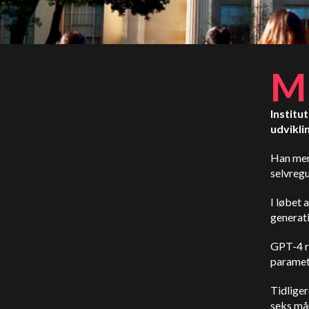
M
Institu
udvikli
Han men
selvregu
I løbet 
generati
GPT-4 re
paramet
Tidliger
seks må