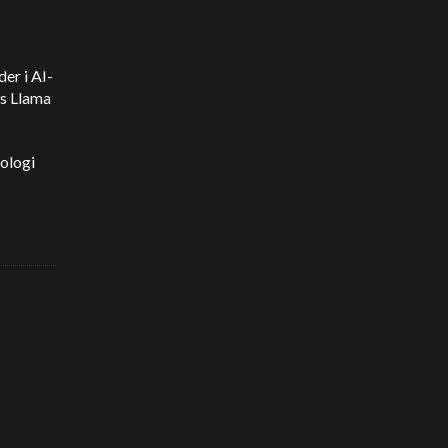
er i AI-
s Llama
nologi