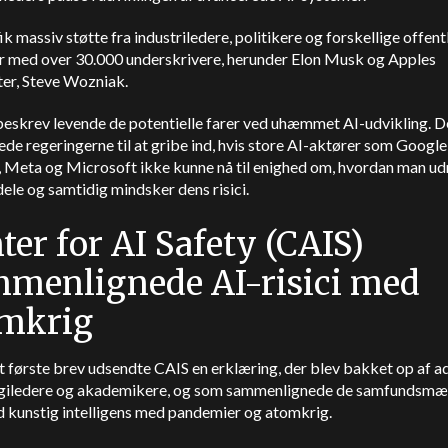
ik massiv støtte fra industriledere, politikere og forskellige offent
r med over 30.000 underskrivere, herunder Elon Musk og Apples
ter, Steve Wozniak.
beskrev levende de potentielle farer ved uhæmmet AI-udvikling. D
de regeringerne til at gribe ind, hvis store AI-aktører som Google
 Meta og Microsoft ikke kunne nå til enighed om, hvordan man ud
dele og samtidig mindsker dens risici.
ter for AI Safety (CAIS)
menlignede AI-risici med
mkrig
t første brev udsendte CAIS en erklæring, der blev bakket op af ad
giledere og akademikere, og som sammenlignede de samfundsmæ
ed kunstig intelligens med pandemier og atomkrig.