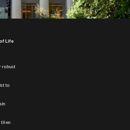
of Life
r robust
st to
sin
til en