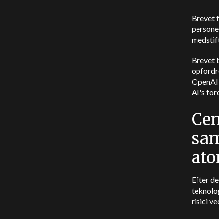
Brevet f
persone
medstif
Brevet 
opfordre
OpenAI,
AI's for
Cen
sam
ato
Efter de
teknolo
risici v