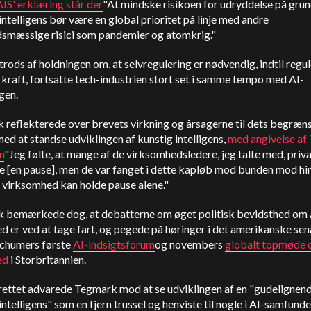
AIS' erklæring står der
"At mindske risikoen for udryddelse på grun
intelligens bør være en global prioritet på linje med andre
smæssige risici som pandemier og atomkrig."
rods af holdningen om, at selvregulering er nødvendig, indtil regu
 kraft, fortsatte tech-industrien stort set i samme tempo med AI-
ngen.
 reflekterede over brevets virkning og årsagerne til dets begræn
ed at standse udviklingen af kunstig intelligens,
med angivelse af
n
"Jeg følte, at mange af de virksomhedsledere, jeg talte med, priv
ve [en pause], men de var fanget i dette kapløb mod bunden mod hi
 virksomhed kan holde pause alene."
 bemærkede dog, at debatterne om øget politisk bevidsthed om 
d er ved at tage fart, og pegede på høringer i det amerikanske sen
chumers første
AI-indsigtsforum
og novembers
globalt topmøde 
ed
i Storbritannien.
ettet advarede Tegmark mod at se udviklingen af en "gudelignen
intelligens" som en fjern trussel og henviste til nogle i AI-samfunde