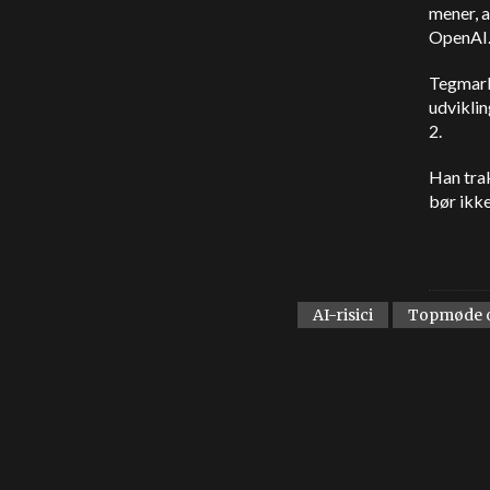
mener, a
OpenAI
Tegmark
udvikli
2.
Han trak
bør ikke
AI-risici
Topmøde o