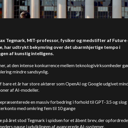
ax Tegmark, MIT-professor, fysiker og medstifter af Future 
te, har udtrykt bekymring over det ubarmhjertige tempo i
ngen af kunstig intelligens.
er, at den intense konkurrence mellem teknologivirksomheder gø
lering mindre sandsynlig.
af bare et år har store aktører som OpenAI og Google udgivet mind
oner af AI-modeller.
præsenterede en massiv forbedring i forhold til GPT-3.5 og slog 
erkonto med omkring fem til 10 gange
e på året stod Tegmark i spidsen for et åbent brev, der opfordrede 
neders pause i udviklingen af avancerede AI-systemer.