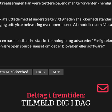
t realiseringen kan være tættere på, end mange forventer - nemlig
.
 afsluttede med at understrege vigtigheden af sikkerhedsstandard
ng og udtrykte bekymring over open source AI-modeller som Meta
 en parallel til andre stærke teknologier og advarede: "Farlig tek
 være open source, uanset om det er biovåben eller software."
m AI-sikkerhed
CAIS
MIT
Deltag i fremtiden
TILMELD DIG I DAG