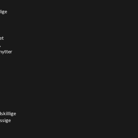
lige
et
,
nytter
skillige
ssige