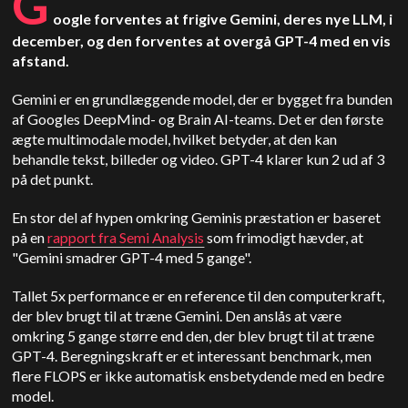
G
oogle forventes at frigive Gemini, deres nye LLM, i
december, og den forventes at overgå GPT-4 med en vis
afstand.
Gemini er en grundlæggende model, der er bygget fra bunden
af Googles DeepMind- og Brain AI-teams. Det er den første
ægte multimodale model, hvilket betyder, at den kan
behandle tekst, billeder og video. GPT-4 klarer kun 2 ud af 3
på det punkt.
En stor del af hypen omkring Geminis præstation er baseret
på en
rapport fra Semi Analysis
som frimodigt hævder, at
"Gemini smadrer GPT-4 med 5 gange".
Tallet 5x performance er en reference til den computerkraft,
der blev brugt til at træne Gemini. Den anslås at være
omkring 5 gange større end den, der blev brugt til at træne
GPT-4. Beregningskraft er et interessant benchmark, men
flere FLOPS er ikke automatisk ensbetydende med en bedre
model.