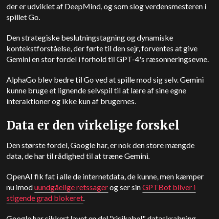
der er udviklet af DeepMind, og som slog verdensmesteren i
spillet Go.
Den strategiske beslutningstagning og dynamiske
kontekstforståelse, der førte til den sejr, forventes at give
Gemini en stor fordel i forhold til GPT-4's ræsonneringsevne.
AlphaGo blev bedre til Go ved at spille mod sig selv. Gemini
kunne bruge et lignende selvspil til at lære af sine egne
interaktioner og ikke kun af brugernes.
Data er den virkelige forskel
Den største fordel, Google har, er nok den store mængde
data, de har til rådighed til at træne Gemini.
OpenAI fik fat i alle de internetdata, de kunne, men kæmper
nu imod
uundgåelige retssager
og ser sin
GPTBot bliver i
stigende grad blokeret
.
Google har sikkert lavet en del "risikabel" dataskrabning,