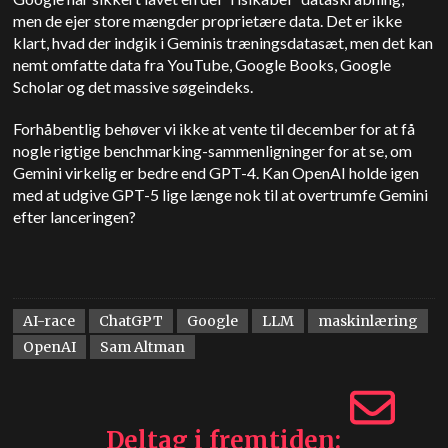
men de ejer store mængder proprietære data. Det er ikke
klart, hvad der indgik i Geminis træningsdatasæt, men det kan
nemt omfatte data fra YouTube, Google Books, Google
Scholar og det massive søgeindeks.
Forhåbentlig behøver vi ikke at vente til december for at få
nogle rigtige benchmarking-sammenligninger for at se, om
Gemini virkelig er bedre end GPT-4. Kan OpenAI holde igen
med at udgive GPT-5 lige længe nok til at overtrumfe Gemini
efter lanceringen?
AI-race
ChatGPT
Google
LLM
maskinlæring
OpenAI
Sam Altman
Deltag i fremtiden