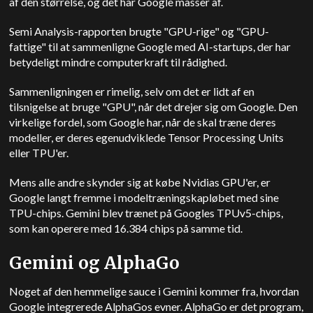
af den størrelse, og det har Google masser af.
Semi Analysis-rapporten brugte "GPU-rige" og "GPU-
fattige" til at sammenligne Google med AI-startups, der har
betydeligt mindre computerkraft til rådighed.
Sammenligningen er rimelig, selv om det er lidt af en
tilsnigelse at bruge "GPU", når det drejer sig om Google. Den
virkelige fordel, som Google har, når de skal træne deres
modeller, er deres egenudviklede Tensor Processing Units
eller TPU'er.
Mens alle andre skynder sig at købe Nvidias GPU'er, er
Google langt fremme i modeltræningskapløbet med sine
TPU-chips. Gemini blev trænet på Googles TPUv5-chips,
som kan operere med 16.384 chips på samme tid.
Gemini og AlphaGo
Noget af den hemmelige sauce i Gemini kommer fra, hvordan
Google integrerede AlphaGos evner. AlphaGo er det program,