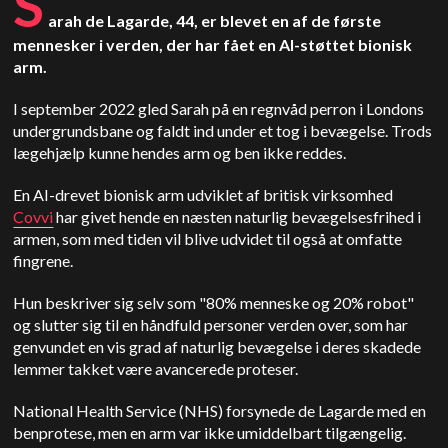
S
arah de Lagarde, 44, er blevet en af de første
mennesker i verden, der har fået en AI-støttet bionisk
arm.
I september 2022 gled Sarah på en regnvåd perron i Londons
undergrundsbane og faldt ind under et tog i bevægelse. Trods
lægehjælp kunne hendes arm og ben ikke reddes.
En AI-drevet bionisk arm udviklet af britisk virksomhed
Covvi
har givet hende en næsten naturlig bevægelsesfrihed i
armen, som med tiden vil blive udvidet til også at omfatte
fingrene.
Hun beskriver sig selv som "80% menneske og 20% robot"
og slutter sig til en håndfuld personer verden over, som har
genvundet en vis grad af naturlig bevægelse i deres skadede
lemmer takket være avancerede proteser.
National Health Service (NHS) forsynede de Lagarde med en
benprotese, men en arm var ikke umiddelbart tilgængelig.