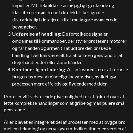
impulser. ML-teknikker kan nøjagtigt genkende og
klassificere mønstrene i de elektriske signaler
tilstrækkeligt detaljeret til at muliggøre avancerede
bevægelser.
Udførelse af handling
: De fortolkede signaler
omdannes til kommandoer, der styrer protesens motorer
og får hånden og armen til at udføre den ønskede
handling. Det kan være alt fra at løfte en genstand til at
dreje håndleddet eller åbne hånden.
Kontinuerlig optimering
: AI-softwaren lærer at forudse
brugerens mest almindelige bevægelser, hvilket gør
processen mere effektiv og flydende med tiden.
Proteser vil i sidste ende give mulighed for at føle ud over at
lette komplekse handlinger som at gribe og manipulere små
genstande.
AI er blevet en integreret del af processen med at bygge bro
mellem teknologi og nervesystem, hvilket åbner en verden af