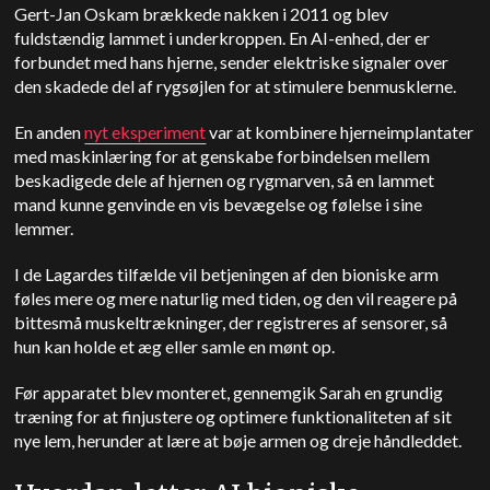
Gert-Jan Oskam brækkede nakken i 2011 og blev
fuldstændig lammet i underkroppen. En AI-enhed, der er
forbundet med hans hjerne, sender elektriske signaler over
den skadede del af rygsøjlen for at stimulere benmusklerne.
En anden
nyt eksperiment
var at kombinere hjerneimplantater
med maskinlæring for at genskabe forbindelsen mellem
beskadigede dele af hjernen og rygmarven, så en lammet
mand kunne genvinde en vis bevægelse og følelse i sine
lemmer.
I de Lagardes tilfælde vil betjeningen af den bioniske arm
føles mere og mere naturlig med tiden, og den vil reagere på
bittesmå muskeltrækninger, der registreres af sensorer, så
hun kan holde et æg eller samle en mønt op.
Før apparatet blev monteret, gennemgik Sarah en grundig
træning for at finjustere og optimere funktionaliteten af sit
nye lem, herunder at lære at bøje armen og dreje håndleddet.