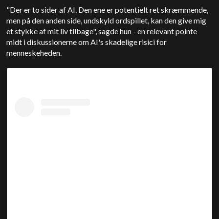
"Der er to sider af AI. Den ene er potentielt ret skræmmende,
men på den anden side, undskyld ordspillet, kan den give mig
et stykke af mit liv tilbage", sagde hun - en relevant pointe
midt i diskussionerne om AI's skadelige risici for
menneskeheden.