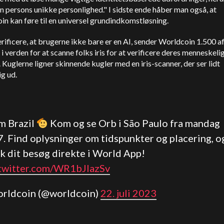
n persons unikke personlighed." I sidste ende håber man også, at
n kan føre til en universel grundindkomstløsning.
erificere, at brugerne ikke bare er en AI, sender Worldcoin 1.500 a
i verden for at scanne folks iris for at verificere deres menneskel
 Kuglerne ligner skinnende kugler med en iris-scanner, der ser lidt
g ud.
m Brazil
Kom og se Orb i São Paulo fra mandag
7. Find oplysninger om tidspunkter og placering, o
k dit besøg direkte i World App!
.twitter.com/WR1bJIazSv
orldcoin (@worldcoin)
22. juli 2023