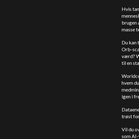
Hvis tan
menneske
brugen a
masse te
Du kan t
Orb-sca
værd? Wo
til en s
Worldcoi
hvem du 
medmind
igen i f
Dataene 
trøst fo
Vil du o
som AI-v