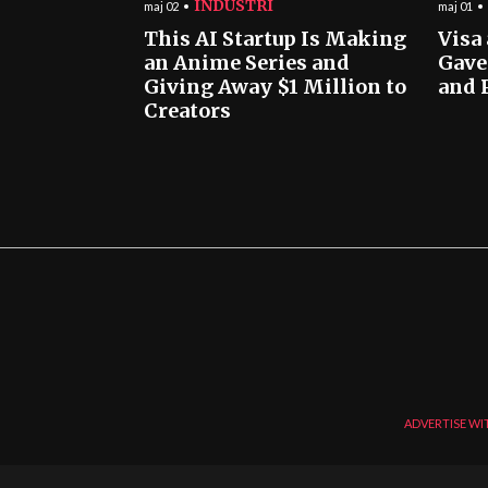
INDUSTRI
maj 02
maj 01
This AI Startup Is Making
Visa
an Anime Series and
Gave
Giving Away $1 Million to
and 
Creators
ADVERTISE WI