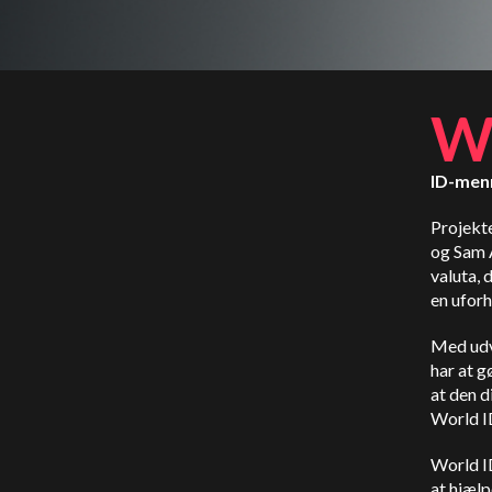
ID-menn
Projekte
og Sam 
valuta, 
en ufor
Med udvi
har at g
at den d
World I
World ID
at hjælp