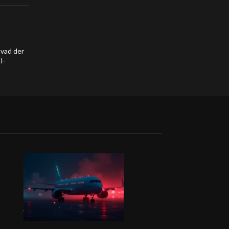
hvad der
I-