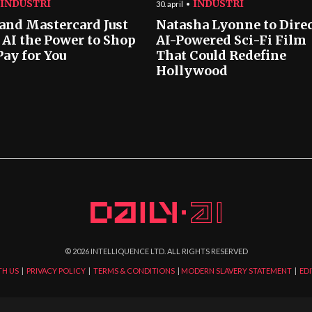
INDUSTRI
INDUSTRI
30. april
 and Mastercard Just
Natasha Lyonne to Dire
 AI the Power to Shop
AI-Powered Sci-Fi Film
Pay for You
That Could Redefine
Hollywood
©
2026
INTELLIQUENCE LTD. ALL RIGHTS RESERVED
TH US
|
PRIVACY POLICY
|
TERMS & CONDITIONS
|
MODERN SLAVERY STATEMENT
|
EDI