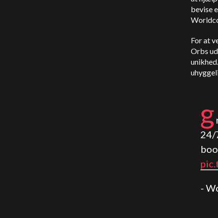
bevise e
Worldcoi
For at v
Orbs ud 
unikhed.
uhyggeli
g
24/
boo
pic
- W