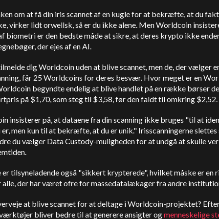
ken om at få din iris scannet af en kugle for at bekræfte, at du fakt
, virker lidt orwellsk, så er du ikke alene. Men Worldcoin insistere
f biometri er den bedste måde at sikre, at deres krypto ikke ender
gnebøger, der ejes af en AI.
ilmelde dig Worldcoin uden at blive scannet, men de, der vælger e
nning, får 25 Worldcoins for deres besvær. Hvor meget er en Wor
rldcoin begyndte endelig at blive handlet på en række børser den
tartpris på $1,70, som steg til $3,58, før den faldt til omkring $2,52.
n insisterer på, at dataene fra din scanning ikke bruges "til at iden
er, men kun til at bekræfte, at du er unik." Irisscanningerne slettes 
re du vælger Data Custody-muligheden for at undgå at skulle ver
remtiden.
er tilsyneladende også "sikkert krypterede", hvilket måske er en r
r alle, der har været ofre for massedatalækager fra andre institutio
verveje at blive scannet for at deltage i Worldcoin-projektet? Eft
ærktøjer bliver bedre til at generere ansigter og
menneskelige s