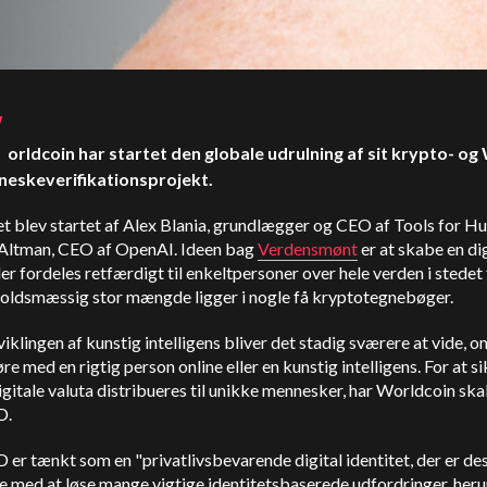
W
orldcoin har startet den globale udrulning af sit krypto- og
eskeverifikationsprojekt.
t blev startet af Alex Blania, grundlægger og CEO af Tools for H
Altman, CEO af OpenAI. Ideen bag
Verdensmønt
er at skabe en dig
der fordeles retfærdigt til enkeltpersoner over hele verden i stedet 
holdsmæssig stor mængde ligger i nogle få kryptotegnebøger.
klingen af kunstig intelligens bliver det stadig sværere at vide, 
øre med en rigtig person online eller en kunstig intelligens. For at si
igitale valuta distribueres til unikke mennesker, har Worldcoin sk
D.
 er tænkt som en "privatlivsbevarende digital identitet, der er des
e med at løse mange vigtige identitetsbaserede udfordringer, heru