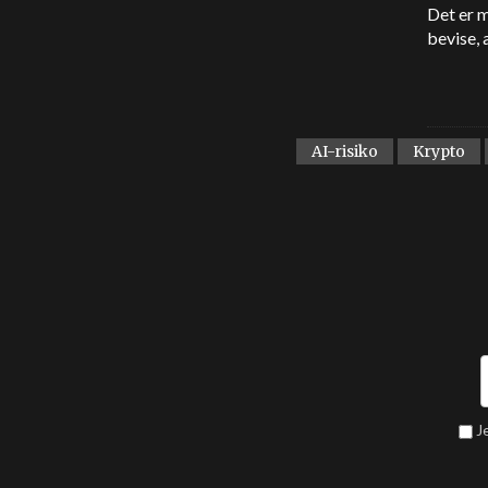
Det er m
bevise, 
AI-risiko
Krypto
J