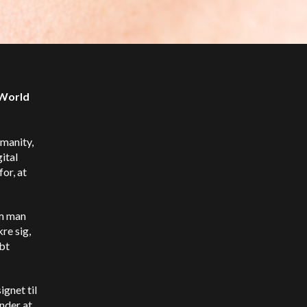
 World
umanity,
ital
for, at
om man
kre sig,
abt
ignet til
nder at