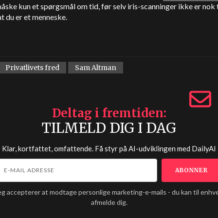
åske kun et spørgsmål om tid, før selv iris-scanninger ikke er nok t
at du er et menneske.
Privatlivets fred
Sam Altman
Deltag i fremtiden
TILMELD DIG I DAG
Klar, kortfattet, omfattende. Få styr på AI-udviklingen med
DailyAI
eg accepterer at modtage personlige marketing-e-mails - du kan til enhve
afmelde dig.