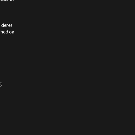
f deres
ighed og
g