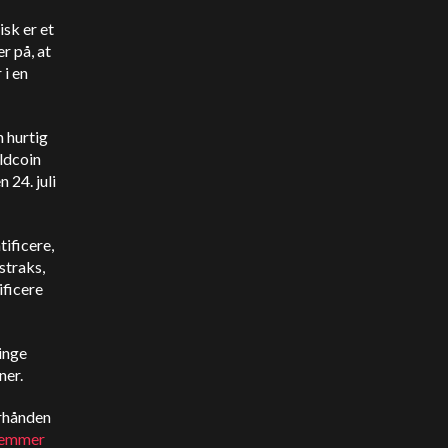
isk er et
r på, at
 i en
n hurtig
ldcoin
 24. juli
tificere,
straks,
ificere
inge
ner.
erhånden
temmer