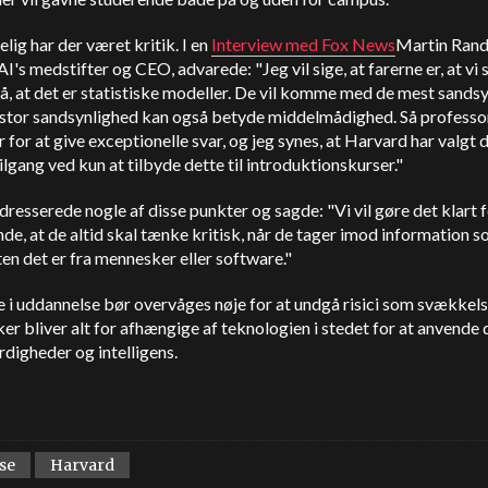
elig har der været kritik. I en
Interview med Fox News
Martin Rand
's medstifter og CEO, advarede: "Jeg vil sige, at farerne er, at vi 
, at det er statistiske modeller. De vil komme med de mest sandsy
g stor sandsynlighed kan også betyde middelmådighed. Så professo
 for at give exceptionelle svar, og jeg synes, at Harvard har valgt 
tilgang ved kun at tilbyde dette til introduktionskurser."
resserede nogle af disse punkter og sagde: "Vi vil gøre det klart 
de, at de altid skal tænke kritisk, når de tager imod information s
en det er fra mennesker eller software."
le i uddannelse bør overvåges nøje for at undgå risici som svækkels
r bliver alt for afhængige af teknologien i stedet for at anvende 
digheder og intelligens.
se
Harvard