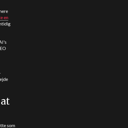
 mere
e en
mtidig
AI's
CEO
-
ejde
 at
ette som