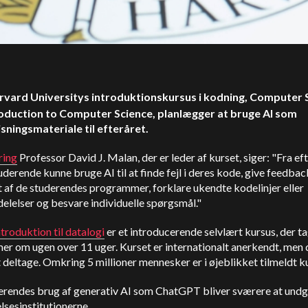
rvard Universitys introduktionskursus i kodning, Computer 
roduction to Computer Science, planlægger at bruge AI som
sningsmateriale til efteråret.
ring
Professor David J. Malan, der er leder af kurset, siger: "Fra ef
tuderende kunne bruge AI til at finde fejl i deres kode, give feedbac
 af de studerendes programmer, forklare ukendte kodelinjer eller
elelser og besvare individuelle spørgsmål."
troduktion til datalogi
er et introducerende selvlært kursus, der t
imer om ugen over 11 uger. Kurset er internationalt anerkendt, men 
t deltage. Omkring 5 millioner mennesker er i øjeblikket tilmeldt k
erendes brug af generativ AI som ChatGPT bliver sværere at undg
lsesinstitutionerne.