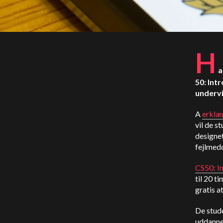
H
a
50: Int
undervi
A
erklæ
vil de s
designet
fejlmedd
CS50: In
til 20 t
gratis a
De stud
uddanne