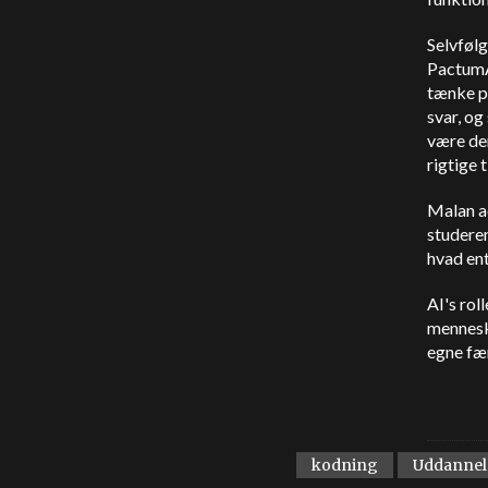
Selvfølg
PactumAI
tænke på
svar, o
være der
rigtige 
Malan ad
studeren
hvad ent
AI's rol
menneske
egne fær
kodning
Uddannel