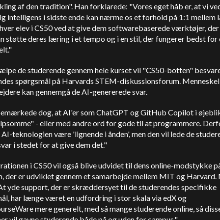
kling af den tradition". Han forklarede: "Vores eget håb er, at vi ve
ig intelligens i sidste ende kan nærme os et forhold på 1:1 mellem 
 hver elev i CS50 ved at give dem softwarebaserede værktøjer, de
n støtte deres læring i et tempo og i en stil, der fungerer bedst fo
lt."
hjælpe de studerende gennem hele kurset vil "CS50-botten" besvar
ndes spørgsmål på Harvards STEM-diskussionsforum. Menneskel
jdere kan gennemgå de AI-genererede svar.
emærkede dog, at AI'er som ChatGPT og GitHub Copilot i øjebli
lpsomme" - eller med andre ord for gode til at programmere. Derfo
 AI-teknologien være 'lignende i ånden', men den vil lede de stude
var i stedet for at give dem det."
rationen i CS50 vil også blive udvidet til dens online-modstykke p
m, der er udviklet gennem et samarbejde mellem MIT og Harvard.
At yde support, der er skræddersyet til de studerendes specifikke
l, har længe været en udfordring i stor skala via edX og
rseWare mere generelt, med så mange studerende online, så diss
er vil gavne studerende både på og uden for campus."