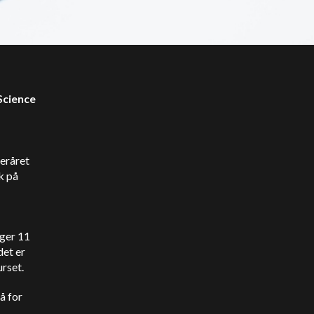
Science
teråret
k på
ager 11
det er
urset.
å for