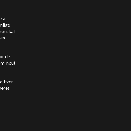
,
skal
nlige
rer skal
den
for de
om input,
e, hvor
deres