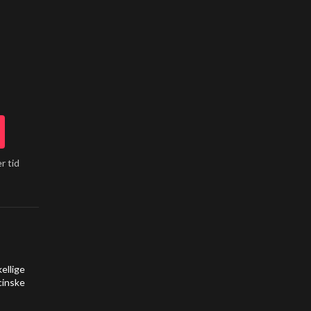
r tid
ellige
cinske