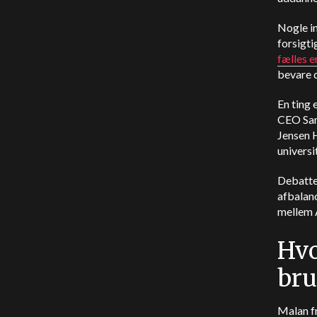
Nogle in
forsigti
fælles 
bevare 
En ting 
CEO Sa
Jensen
universi
Debatte
afbalan
mellem 
Hvo
bru
Malan f