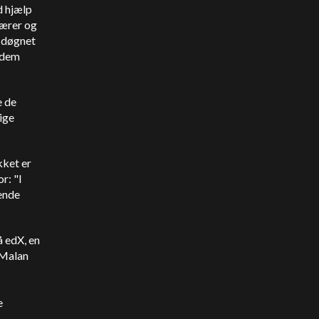
d hjælp
lærer og
r døgnet
r dem
e de
ige
kket er
r: "I
rende
å edX, en
 Malan
e