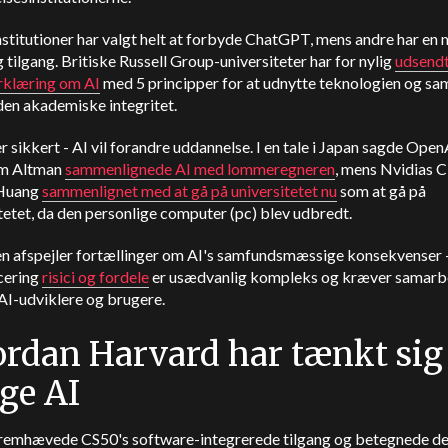
stitutioner har valgt helt at forbyde ChatGPT, mens andre har en
g tilgang. Britiske Russell Group-universiteter har for nylig
udsendt
erklæring om AI
med 5 principper for at udnytte teknologien og sa
den akademiske integritet.
er sikkert - AI vil forandre uddannelse. I en tale i Japan sagde Open
m Altman
sammenlignede AI med lommeregneren
, mens Nvidias 
 Huang
sammenlignet med at gå på universitetet nu
som at gå på
tetet, da den personlige computer (pc) blev udbredt.
n afspejler fortællinger om AI's samfundsmæssige konsekvenser 
cering
risici og fordele
er usædvanlig kompleks og kræver samarb
AI-udviklere og brugere.
rdan Harvard har tænkt sig
ge AI
remhævede CS50's software-integrerede tilgang og betegnede d