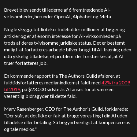
Brevet blev sendt til lederne af 6 fremtrædende AI-
virksomheder, herunder OpenAI, Alphabet og Meta.
Nogle skyggebiblioteker indeholder millioner af bøger og
artikler og er af enorm interesse for AI-virksomheder på
trods af deres tvivlsomme juridiske status. Det er bestemt
muligt, at forfatteres arbejde bliver brugt til AI-træning uden
udtrykkelig tilladelse, et problem, der forstærkes af, at AI
truer forfatteres job.
En kommende rapport fra The Authors Guild afslører, at
fuldtidsforfatteres medianindkomst faldt med
42% fra 2009
til 2019
, på $23.000 sidste år. AI anses for at være en
væsentlig bidragyder til dette fald.
Mary Rasenberger, CEO for The Author's Guild, forklarede:
"Der står, at det ikke er fair at bruge vores ting i din AI uden
tilladelse eller betaling. Så begynd venligst at kompensere os
og tale med os."