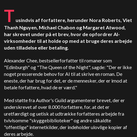
T
usindvis af forfattere, herunder Nora Roberts, Viet
Thanh Nguyen, Michael Chabon og Margaret Atwood,
har skrevet under på et brev, hvor de opfordrer AI-
virksomheder til at holde op med at bruge deres arbejde
uden tilladelse eller betaling.
Alexander Chee, bestsellerforfatter til romaner som
"Edinburgh" og "The Queen of the Night", sagde: "Der er ikke
noget presserende behov for AI til at skrive en roman. De
eneste, der har brug for det, er de mennesker, der er imod at
betale forfattere, hvad de er værd."
Med støtte fra Author's Guild argumenterer brevet, der er
underskrevet af over 8.000 forfattere, for, at det er
uretfærdigt og uetisk at udtrække forfatteres arbejde fra
tvivlsomme "skyggebiblioteker" og andre såkaldte
"offentlige" internetkilder, der indeholder ulovlige kopier af
deres arbejde.