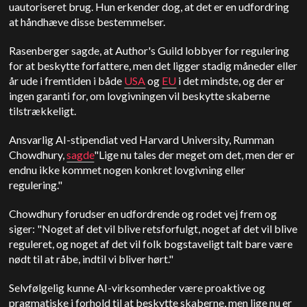
uautoriseret brug. Hun erkender dog, at det er en udfordring
at håndhæve disse bestemmelser.
Rasenberger sagde, at Author's Guild lobbyer for regulering
for at beskytte forfattere, men det ligger stadig måneder eller
år ude i fremtiden i både
USA
og
EU
i det mindste, og der er
ingen garanti for, om lovgivningen vil beskytte skaberne
tilstrækkeligt.
Ansvarlig AI-stipendiat ved Harvard University, Rumman
Chowdhury,
sagde
"Lige nu tales der meget om det, men der er
endnu ikke kommet nogen konkret lovgivning eller
regulering."
Chowdhury forudser en udfordrende og rodet vej frem og
siger: "Noget af det vil blive retsforfulgt, noget af det vil blive
reguleret, og noget af det vil folk bogstaveligt talt bare være
nødt til at råbe, indtil vi bliver hørt."
Selvfølgelig kunne AI-virksomheder være proaktive og
pragmatiske i forhold til at beskytte skaberne, men lige nu er