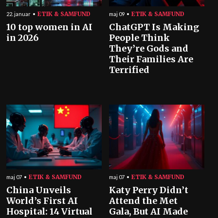
ETIK & SAMFUND
ETIK & SAMFUND
22. januar
maj 09
10 top women in AI
ChatGPT Is Making
in 2026
People Think
They’re Gods and
Their Families Are
Terrified
ETIK & SAMFUND
ETIK & SAMFUND
maj 07
maj 07
China Unveils
Katy Perry Didn’t
World’s First AI
Attend the Met
Hospital: 14 Virtual
Gala, But AI Made