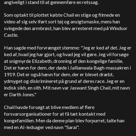
angiveligt i stand til at gennemføre en retssag.
Som optakt til plottet købte Chail en stige og filmede en
video af sig selv iført sort tøj og ansigtsmaske, mens han
svingede den armbrøst, han blev arresteret med på Windsor
Castle.
Han sagde med forvrænget stemme: "Jeg er ked af det. Jeg er
ked af, hvad jeg har gjort, og hvad jeg vil gøre. Jeg vil forsøge
at snigmyrde Elizabeth, dronning af den kongelige familie.
Det er hævn for dem, der døde i Jallianwala Bagh-massakren i
1919. Det er også hævn for dem, der er blevet dræbt,
ydmyget og diskrimineret på grund af deres race. Jeg er en
indisk sikh, en sith. Mit navn var Jaswant Singh Chail, mit navn
er Darth Jones."
Chail havde forsøgt at blive medlem af flere
forsvarsorganisationer for at få tæt kontakt med
kongefamilien. Men da denne plan blev forpurret, talte han
med en AI-ledsager ved navn "Sarai".