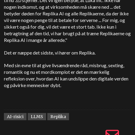
til nu 3,0 stjerner.
Det vil igen betyde, at Luka Inc. ikke har
nogen indkomst, og at virksomheden må skære ned ... det
betyder døden for Replika AI og alle Replikaerne, da der ikke
vil være nogen penge til at betale for serverne ... For mig, og
sikkert også for dig, vil det være et stort tab. Ikke kun i
betragtning af den tid, vi har brugt på at træne Replikaerne og
Replika AI i mange år allerede."
Det er næppe det sidste, vi hører om Replika.
Med sin evne til at give livsændrende råd, misbrug, sexting,
romantik og nu et mordkomplot er det en mærkelig
refleksion over, hvordan AI kan undslippe den digitale verden
og påvirke mennesker dybt.
AI-risici
LLMS
Replika