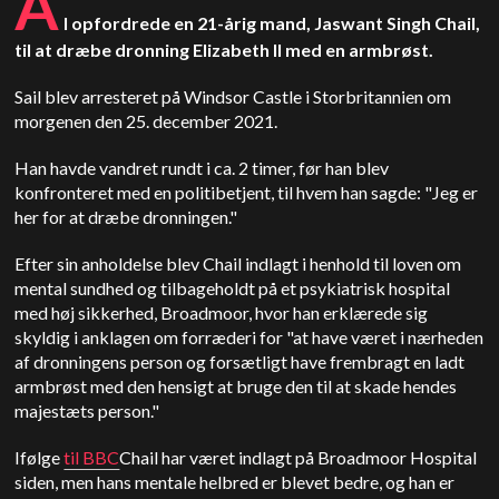
A
I opfordrede en 21-årig mand, Jaswant Singh Chail,
til at dræbe dronning Elizabeth II med en armbrøst.
Sail blev arresteret på Windsor Castle i Storbritannien om
morgenen den 25. december 2021.
Han havde vandret rundt i ca. 2 timer, før han blev
konfronteret med en politibetjent, til hvem han sagde: "Jeg er
her for at dræbe dronningen."
Efter sin anholdelse blev Chail indlagt i henhold til loven om
mental sundhed og tilbageholdt på et psykiatrisk hospital
med høj sikkerhed, Broadmoor, hvor han erklærede sig
skyldig i anklagen om forræderi for "at have været i nærheden
af dronningens person og forsætligt have frembragt en ladt
armbrøst med den hensigt at bruge den til at skade hendes
majestæts person."
Ifølge
til BBC
Chail har været indlagt på Broadmoor Hospital
siden, men hans mentale helbred er blevet bedre, og han er