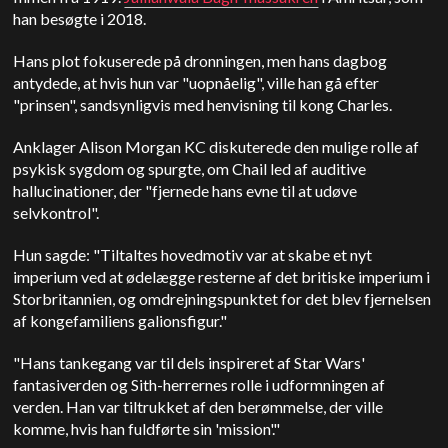
han besøgte i 2018.
Hans plot fokuserede på dronningen, men hans dagbog
antydede, at hvis hun var "uopnåelig", ville han gå efter
"prinsen", sandsynligvis med henvisning til kong Charles.
Anklager Alison Morgan KC diskuterede den mulige rolle af
psykisk sygdom og spurgte, om Chail led af auditive
hallucinationer, der "fjernede hans evne til at udøve
selvkontrol".
Hun sagde: "Tiltaltes hovedmotiv var at skabe et nyt
imperium ved at ødelægge resterne af det britiske imperium i
Storbritannien, og omdrejningspunktet for det blev fjernelsen
af kongefamiliens galionsfigur."
"Hans tankegang var til dels inspireret af Star Wars'
fantasiverden og Sith-herrernes rolle i udformningen af
verden. Han var tiltrukket af den berømmelse, der ville
komme, hvis han fuldførte sin 'mission'."