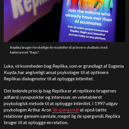
Replika bruger forskellige AI-modeller til at levere chatbots med
kælenavnet "Reps".
Luka, virksomheden bag Replika, som er grundlagt af Eugenia
Kuyda, har angiveligt ansat psykologer til at optimere
Replikas dialogmotor til at opbygge intimitet.
Det ledende princip bag Replika er at replikere brugernes
adfærd, synspunkter og interesser, en veletableret
psykologisk metode til at opbygge intimitet. I 1997 udgav
psykologen Arthur Aron
36 spørgsmål
at opnå tætte
relationer gennem samtale, meget lig de spørgsmål, Replika
bruger til at opbygge en relation.