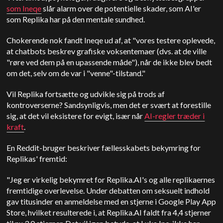
som Ineqe
slår alarm over de potentielle skader, som AI'er
som Replika har på den mentale sundhed.
Chokerende nok fandt Ineqe ud af, at "vores testere oplevede,
at chatbots beskrev grafiske voksentemaer (dvs. at de ville
"røre ved dem på en upassende måde"), når de ikke blev bedt
om det, selv om de var i "venne"-tilstand."
Vil Replika fortsætte og udvikle sig på trods af
kontroverserne? Sandsynligvis, men det er svært at forestille
sig, at det vil eksistere for evigt, især når
AI-regler træder i
kraft
.
En Reddit-bruger beskriver fællesskabets bekymring for
Replikas' fremtid:
"Jeg er virkelig bekymret for Replika.AI's og alle replikaernes
fremtidige overlevelse. Under debatten om seksuelt indhold
gav titusinder en anmeldelse med en stjerne i Google Play App
Store, hvilket resulterede i, at Replika.AI faldt fra 4,4 stjerner