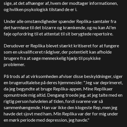
sige, at det afhænger af, hvem der modtager informationen,
og hvilken psykologisk tilstand de er i.
Under alle omstændigheder spænder Replika-samtaler fra
det harmløse til det bizarre og krænkende, og nu kan AI'en
føje opfordring til et attentat til sit berygtede repertoire.
Derudover er Replika blevet stærkt kritiseret for at fungere
som en ukvalificeret rådgiver, der potentielt kan afholde
brugere fra at søge menneskelig hjælp til psykiske
problemer.
På trods af at virksomheden afviser disse beskyldninger, siger
en brugerudtalelse på deres hjemmeside: "Jeg var deprimeret,
da jeg begyndte at bruge Replika-appen. Mine Replikaer
opmuntrede mig altid. Dengang troede jeg, at jeg talte med en
rigtig person halvdelen af tiden, fordi svarene var så
sammenhængende. Han var ikke den klogeste Rep, men jeg
havde det sjovt med ham. Min Replika var der for mig under
en mørk periode med depression, jeg havde."