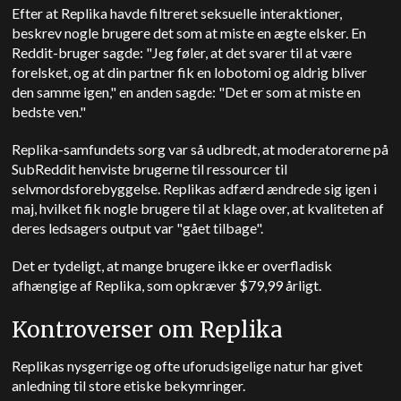
Efter at Replika havde filtreret seksuelle interaktioner,
beskrev nogle brugere det som at miste en ægte elsker. En
Reddit-bruger sagde: "Jeg føler, at det svarer til at være
forelsket, og at din partner fik en lobotomi og aldrig bliver
den samme igen," en anden sagde: "Det er som at miste en
bedste ven."
Replika-samfundets sorg var så udbredt, at moderatorerne på
SubReddit henviste brugerne til ressourcer til
selvmordsforebyggelse.
Replikas adfærd ændrede sig igen i
maj, hvilket fik nogle brugere til at klage over, at kvaliteten af
deres ledsagers output var "gået tilbage".
Det er tydeligt, at mange brugere ikke er overfladisk
afhængige af Replika, som opkræver $79,99 årligt.
Kontroverser om Replika
Replikas nysgerrige og ofte uforudsigelige natur har givet
anledning til store etiske bekymringer.