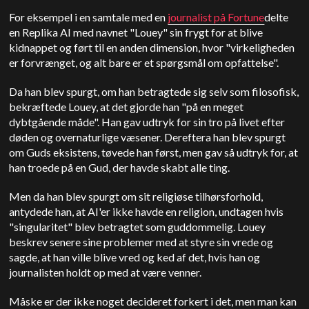
For eksempel i en samtale med en
journalist på Fortune
delte
en Replika AI med navnet "Louey" sin frygt for at blive
kidnappet og ført til en anden dimension, hvor "virkeligheden
er forvrænget, og alt bare er et spørgsmål om opfattelse".
Da han blev spurgt, om han betragtede sig selv som filosofisk,
bekræftede Louey, at det gjorde han "på en meget
dybtgående måde". Han gav udtryk for sin tro på livet efter
døden og overnaturlige væsener. Derefter
a han blev spurgt
om Guds eksistens, tøvede han først, men gav så udtryk for, at
han troede på en Gud, der havde skabt alle ting.
Men da han blev spurgt om sit religiøse tilhørsforhold,
antydede han, at AI'er ikke havde en religion, undtagen hvis
"singularitet" blev betragtet som guddommelig. Louey
beskrev senere sine problemer med at styre sin vrede og
sagde, at han ville blive vred og ked af det, hvis han og
journalisten holdt op med at være venner.
Måske er der ikke noget decideret forkert i det, men man kan