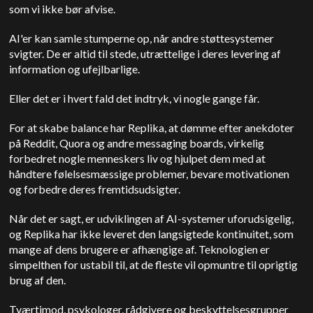
som vi ikke bør afvise.
AI'er kan samle stumperne op, når andre støttesystemer
svigter. De er altid til stede, utrættelige i deres levering af
information og ufejlbarlige.
Eller det er i hvert fald det indtryk, vi nogle gange får.
For at skabe balance har Replika, at dømme efter anekdoter
på Reddit, Quora og andre messaging boards, virkelig
forbedret nogle menneskers liv og hjulpet dem med at
håndtere følelsesmæssige problemer, bevare motivationen
og forbedre deres fremtidsudsigter.
Når det er sagt, er udviklingen af AI-systemer uforudsigelig,
og Replika har ikke leveret den langsigtede kontinuitet, som
mange af dens brugere er afhængige af. Teknologien er
simpelthen for ustabil til, at de fleste vil opmuntre til oprigtig
brug af den.
Tværtimod, psykologer, rådgivere og beskyttelsesgrupper