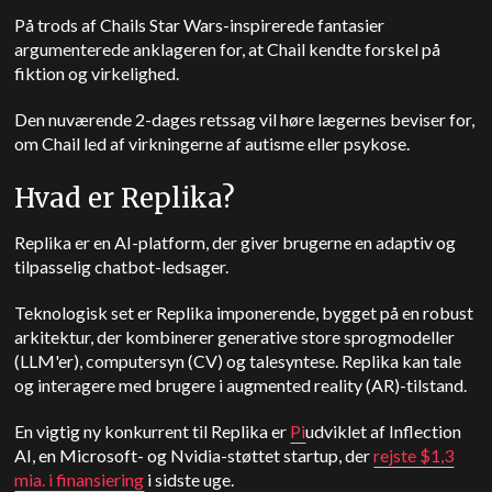
På trods af Chails Star Wars-inspirerede fantasier
argumenterede anklageren for, at Chail kendte forskel på
fiktion og virkelighed.
Den nuværende 2-dages retssag vil høre lægernes beviser for,
om Chail led af virkningerne af autisme eller psykose.
Hvad er Replika?
Replika er en AI-platform, der giver brugerne en adaptiv og
tilpasselig chatbot-ledsager.
Teknologisk set er Replika imponerende, bygget på en robust
arkitektur, der kombinerer generative store sprogmodeller
(LLM'er), computersyn (CV) og talesyntese. Replika kan tale
og interagere med brugere i augmented reality (AR)-tilstand.
En vigtig ny konkurrent til Replika er
Pi
udviklet af Inflection
AI, en Microsoft- og Nvidia-støttet startup, der
rejste $1,3
mia. i finansiering
i sidste uge.