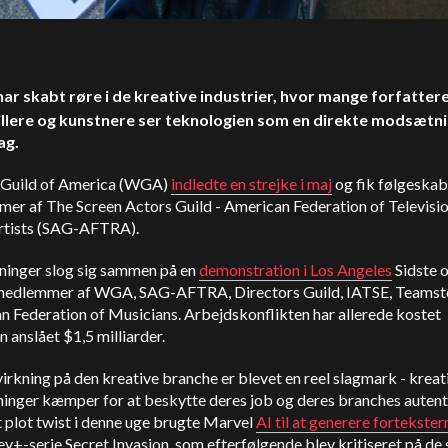
 har skabt røre i de kreative industrier, hvor mange forfattere
llere og kunstnere ser teknologien som en direkte modsætnin
ag.
 Guild of America (WGA)
indledte en strejke i maj
og fik følgeskab
er af The Screen Actors Guild - American Federation of Televisi
rtists (SAG-AFTRA).
ninger slog sig sammen på en
demonstration i Los Angeles
Sidste 
medlemmer af WGA, SAG-AFTRA, Directors Guild, IATSE, Teamst
 Federation of Musicians. Arbejdskonflikten har allerede kostet
 anslået $1,5 milliarder.
virkning på den kreative branche er blevet en reel slagmark - kreat
inger kæmper for at beskytte deres job og deres branches autentic
 plot twist i denne uge brugte Marvel
AI til at generere fortekster
ey+-serie Secret Invasion, som efterfølgende blev kritiseret på de 