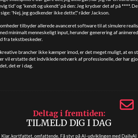
l evig tid' og 'kendt og ukendt' på den: Jeg krydser det af på ****. De
sige: 'Nej, jeg godkender ikke dette'," råder Jackson.
omheder tilbyder allerede avanceret software til at simulere reali
 med minimalt menneskeligt input, herunder generering af animere
ud fra tekstbeskeder.
kreative brancher ikke kæmper imod, er det meget muligt, at en s
r vil erstatte det indviklede netværk af professionelle, der har gjo
 det, det er i dag.
Deltag i fremtiden
TILMELD DIG I DAG
Klar, kortfattet, omfattende. Få styr på AI-udviklingen med
DailyAI