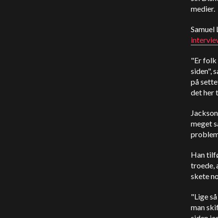
medier.
Samuel L
intervi
"Er folk
siden", 
på sette
det her t
Jackson 
meget sa
probleme
Han tilf
troede, 
skete no
"Lige så
man skif
siden je