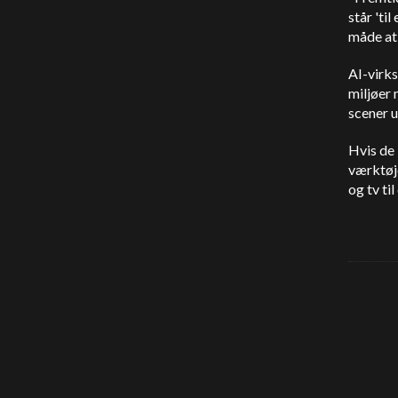
står 'ti
måde at 
AI-virks
miljøer
scener 
Hvis de 
værktøje
og tv til