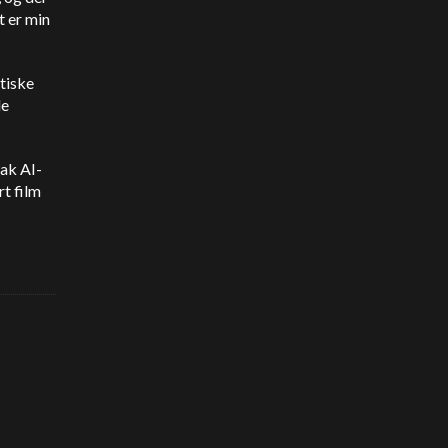
t er min
stiske
de
tak AI-
rt film