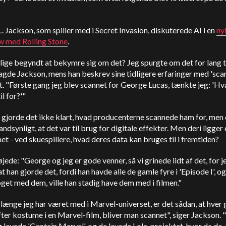
. Jackson, som spiller med i Secret Invasion, diskuterede AI i en
ny
ew med Rolling Stone
.
 lige begyndt at bekymre sig om det? Jeg spurgte om det for lang t
sagde Jackson, mens han beskrev sine tidligere erfaringer med 'sca
t. "Første gang jeg blev scannet for George Lucas, tænkte jeg: 'Hv
il for?'"
gjorde det ikke klart, hvad producenterne scannede ham for, men 
ndsynligt, at det var til brug for digitale effekter. Men deri ligger 
t - ved skuespillere, hvad deres data kan bruges til i fremtiden?
øjede: "George og jeg er gode venner, så vi grinede lidt af det, for j
at han gjorde det, fordi han havde alle de gamle fyre i 'Episode I', og
get med dem, ville han stadig have dem med i filmen."
 længe jeg har været med i Marvel-universet, er det sådan, at hver
ter kostume i en Marvel-film, bliver man scannet", siger Jackson. 
g lavede 'Captain Marvel', og de lavede Lola-projektet, hvor de de