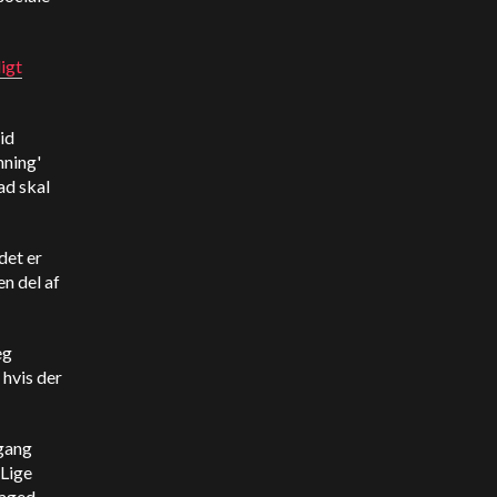
ligt
id
nning'
ad skal
det er
en del af
eg
 hvis der
 gang
"Lige
-aged