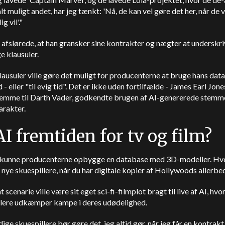
lt muligt andet, har jeg tænkt: 'Nå, de kan vel gøre det her, når de vi
ig vil'."
afslørede, at han gransker sine kontrakter og nægter at underskr
e klausuler.
ausuler ville gøre det muligt for producenterne at bruge hans data
 - eller "til evig tid". Det er ikke uden fortilfælde - James Earl Jon
temme til Darth Vader, godkendte brugen af AI-genererede stemm
karakter.
AI fremtiden for tv og film?
kunne producenterne opbygge en database med 3D-modeller. Hv
nye skuespillere, når du har digitale kopier af Hollywoods allerbe
t scenarie ville være sit eget sci-fi-filmplot bragt til live af AI, hv
llere udkæmper kampe i deres udødelighed.
ige skuespillere bør gøre det, jeg altid gør, når jeg får en kontrakt