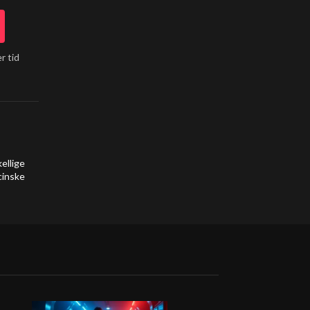
r tid
ellige
cinske