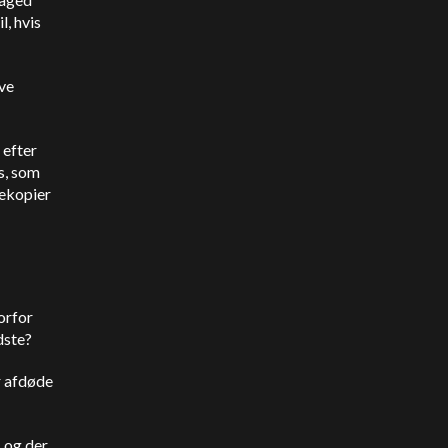
l, hvis
ive
 efter
es, som
ekopier
orfor
dste?
or afdøde
, og der