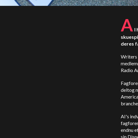
A
I
skuespi
deres f
Writers
medlemm
Radio A
Fagfore
deltog 
American
branchen
AI's ind
fagforen
endnu et
sin Disn