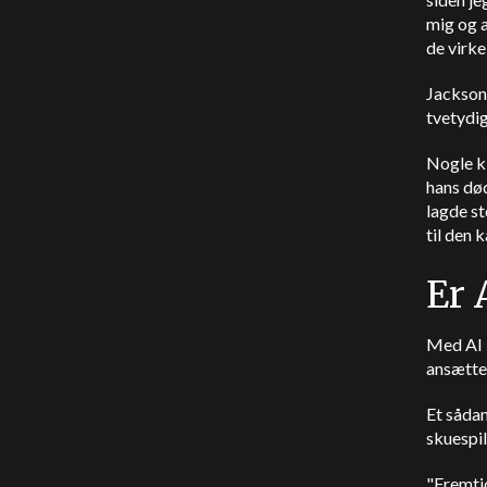
mig og a
de virkel
Jackson 
tvetydig
Nogle kl
hans død
lagde s
til den 
Er 
Med AI 
ansætte 
Et sådan
skuespi
"Fremtid