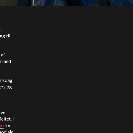
,
g til
 af
on and
onsdag
ers og
ive
itet. I
ne
for
sociale