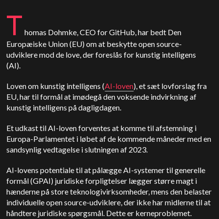
T
homas Dohmke, CEO for GitHub, har bedt Den
Europæiske Union (EU) om at beskytte open source-
udviklere mod de love, der foreslås for kunstig intelligens
(AI).
Loven om kunstig intelligens (
AI-loven
), et sæt lovforslag fra
EU, har til formål at imødegå den voksende indvirkning af
kunstig intelligens på dagligdagen.
Et udkast til AI-loven forventes at komme til afstemning i
Europa-Parlamentet i løbet af de kommende måneder med en
sandsynlig vedtagelse i slutningen af 2023.
AI-lovens potentiale til at pålægge AI-systemer til generelle
formål (GPAI) juridiske forpligtelser lægger større magt i
hænderne på store teknologivirksomheder, mens den belaster
individuelle open source-udviklere, der ikke har midlerne til at
håndtere juridiske spørgsmål. Dette er kerneproblemet.