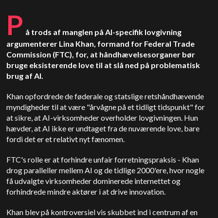
P
å trods af manglen på AI-specifik lovgivning
argumenterer Lina Khan, formand for Federal Trade
Commission (FTC), for, at håndhævelsesorganer bør
bruge eksisterende love til at slå ned på problematisk
brug af AI.
Khan opfordrede de føderale og statslige retshåndhævende
myndigheder til at være "årvågne på et tidligt tidspunkt" for
at sikre, at AI-virksomheder overholder lovgivningen. Hun
hævder, at AI ikke er undtaget fra de nuværende love, bare
fordi det er et relativt nyt fænomen.
FTC's rolle er at forhindre unfair forretningspraksis - Khan
drog paralleller mellem AI og de tidlige 2000'ere, hvor nogle
få udvalgte virksomheder dominerede internettet og
forhindrede mindre aktører i at drive innovation.
Khan blev på kontroversiel vis skubbet ind i centrum af en