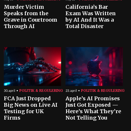
Murder Victim
California’s Bar
Speaks from the
Exam Was Written
Grave in Courtroom
by AI And It Was a
Through AI
Total Disaster
POLITIK & REGULERING
POLITIK & REGULERING
30. april
23. april
FCA Just Dropped
Apple’s AI Promises
Big News on Live AI
Just Got Exposed —
Testing for UK
Here’s What They’re
Firms
Not Telling You