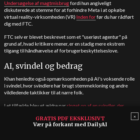
Undersøgelse af magtmisbrug
fordi hun angiveligt
diskuterede at stemme for at forhindre Meta i at opkøbe
virtual reality-virksomheden (VR)
Inden for
før du har rådført
dig med FTC.
FTC selv er blevet beskrevet som et "useriøst agentur" på
grund af, hvad kritikere mener, er en stadig mere ekstrem
tilgang til håndhævelse af forbrugerbeskyttelseslove.
AI, svindel og bedrag
Khan henledte også opmærksomheden på AI's voksende rolle
i svindel, hvor svindlere har brugt stemmekloning og andre
vildledende taktikker til at narre folk.
I et tilfælde blev et ældre par
ringet op af en svindler, der
udgav sig for at være deres barnebarn
Han påstod, at han var i
×
GRATIS PDF EKSKLUSIVT
fængsel og havde brug for penge til kaution. I et andet
Vær på forkant med DailyAI
tilfælde forsøgte en svindler at få en løsesum på $1 millioner
fra en mor efter
Kloning af en 15-årigs stemme
og påstod, at
hun var blevet kidnappet.