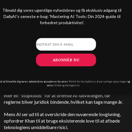
Tilmeld dig vores ugentlige nyhedsbrev og få eksklusiv adgang til
Khan fremhæver, at der allerede findes love, som er designet
DailyAI's seneste e-bog: 'Mastering AI Tools: Din 2024-guide til
til at beskytte folk mod bedrag, og at de bør håndhæves over
forbedret produktivitet'.
for AI-industrien.
Hun insisterede
"Der er ingen AI-fritagelse fra love, der
forbyder diskrimination ... Efterhånden som disse ting bliver
mere indlejret i, hvordan daglige beslutninger træffes, tror
jeg, at de indbyder til og fortjener en masse granskning. Disse
ABONNÉR NU
problemer og bekymringer er ret presserende, og jeg tror, at
håndhæverne, hvad enten det er på delstatsniveau eller
nationalt niveau, vil handle."
ed at tilmelde dig vores nyhedsbrev accepterer du vores
Politik for beskyttelse af personlige oplysninger
og
vores
Vilkår og betingelser
Der har været mange diskussioner om at indføre en "AI-pagt"
eller en "stopklods" for at bremse AI-udviklingen, før
reglerne bliver juridisk bindende, hvilket kan tage mange år.
Mens AI ser ud til at overskride den nuværende lovgivning,
opfordrer Khan til at bruge eksisterende love til at afbøde
teknologiens umiddelbare risici.