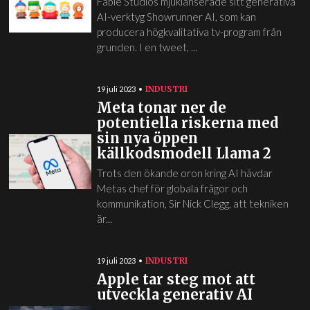
Fable Studios mjuklanserade sitt generativa
AI-verktyg Showrunner AI, som kan
producera högkvalitativa tv-program från
grunden. I en tweet, ...
INDUSTRI
19 juli 2023
Meta tonar ner de
potentiella riskerna med
sin nya öppen
källkodsmodell Llama 2
Trots den ökande oron kring AI hävdar
Metas chef för globala frågor och
kommunikation, Sir Nick Clegg, att tekniken
är...
INDUSTRI
19 juli 2023
Apple tar steg mot att
utveckla generativ AI