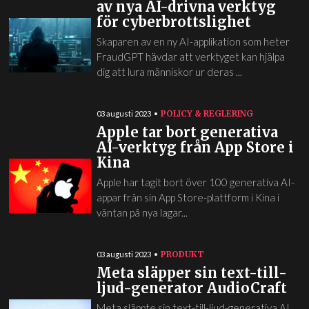
av nya AI-drivna verktyg
för cyberbrottslighet
Skaparen av en ny AI-applikation som heter
FraudGPT hävdar att verktyget kan hjälpa
dig att lura människor ur deras ...
POLICY & REGLERING
03 augusti 2023
Apple tar bort generativa
AI-verktyg från App Store i
Kina
Apple har tagit bort över 100 generativa AI-
appar från sin App Store-plattform i Kina i
väntan på nya lagar...
PRODUKT
03 augusti 2023
Meta släpper sin text-till-
ljud-generator AudioCraft
Meta släppte sin text-till-ljud-generativa AI