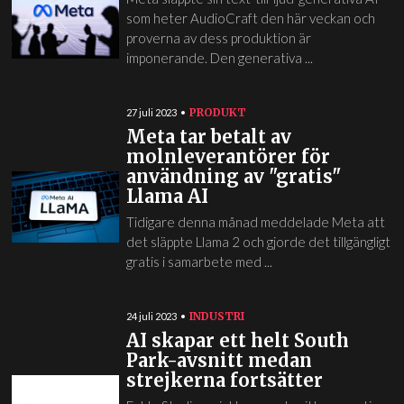
som heter AudioCraft den här veckan och
proverna av dess produktion är
imponerande. Den generativa ...
PRODUKT
27 juli 2023
Meta tar betalt av
molnleverantörer för
användning av "gratis"
Llama AI
Tidigare denna månad meddelade Meta att
det släppte Llama 2 och gjorde det tillgängligt
gratis i samarbete med ...
INDUSTRI
24 juli 2023
AI skapar ett helt South
Park-avsnitt medan
strejkerna fortsätter