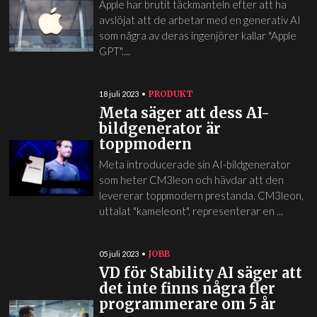
Apple har brutit täckmanteln efter att ha
avslöjat att de arbetar med en generativ AI
som några av deras ingenjörer kallar "Apple
GPT"....
PRODUKT
18 juli 2023
Meta säger att dess AI-
bildgenerator är
toppmodern
Meta introducerade sin AI-bildgenerator
som heter CM3leon och hävdar att den
levererar toppmodern prestanda. CM3leon,
uttalat "kameleont", representerar en ...
JOBB
05 juli 2023
VD för Stability AI säger att
det inte finns några fler
programmerare om 5 år