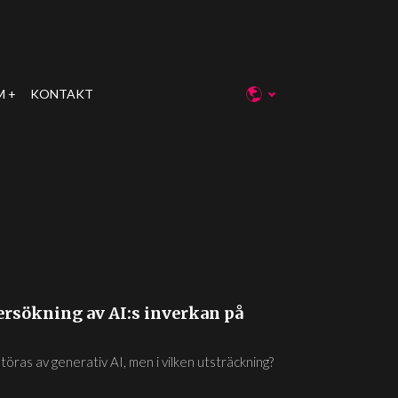
M
KONTAKT
ersökning av AI:s inverkan på
ras av generativ AI, men i vilken utsträckning?