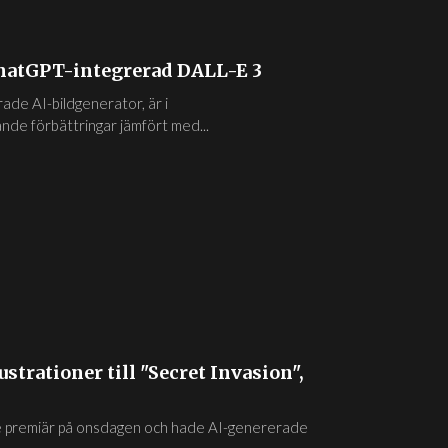
ChatGPT-integrerad DALL-E 3
de AI-bildgenerator, är i
de förbättringar jämfört med...
strationer till "Secret Invasion",
de premiär på onsdagen och hade AI-genererade