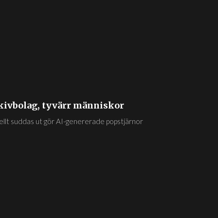
kivbolag, tyvärr människor
tuellt suddas ut gör AI-genererade popstjärnor