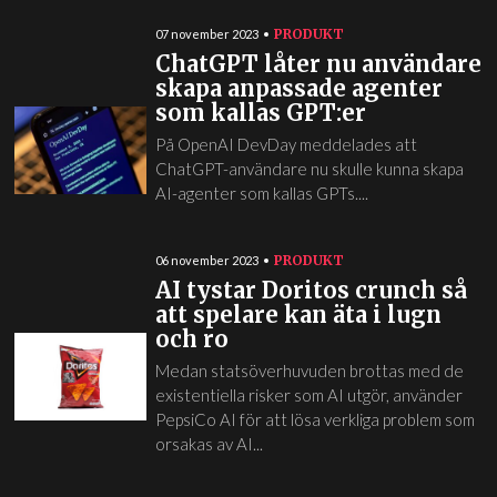
PRODUKT
07 november 2023
ChatGPT låter nu användare
skapa anpassade agenter
som kallas GPT:er
På OpenAI DevDay meddelades att
ChatGPT-användare nu skulle kunna skapa
AI-agenter som kallas GPTs....
PRODUKT
06 november 2023
AI tystar Doritos crunch så
att spelare kan äta i lugn
och ro
Medan statsöverhuvuden brottas med de
existentiella risker som AI utgör, använder
PepsiCo AI för att lösa verkliga problem som
orsakas av AI...