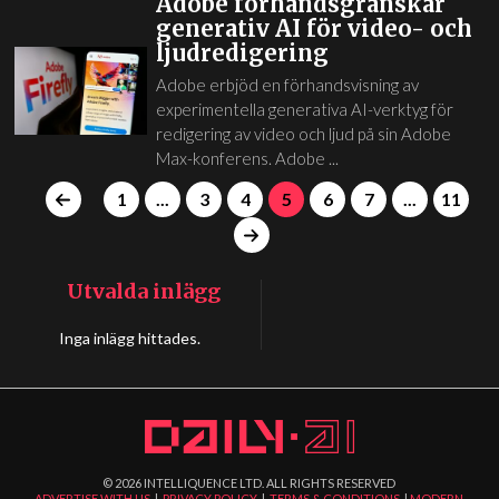
Adobe förhandsgranskar
generativ AI för video- och
ljudredigering
Adobe erbjöd en förhandsvisning av
experimentella generativa AI-verktyg för
redigering av video och ljud på sin Adobe
Max-konferens. Adobe ...
1
...
3
4
5
6
7
...
11
Utvalda inlägg
Inga inlägg hittades.
©
2026
INTELLIQUENCE LTD. ALL RIGHTS RESERVED
ADVERTISE WITH US
|
PRIVACY POLICY
|
TERMS & CONDITIONS
|
MODERN