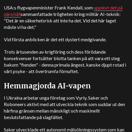
USA:s flygvapenminister Frank Kendall, som
upplevt det på
nära håll
sammanfattade trögheten kring militär AI-teknik:
"Det är en säkerhetsrisk att inte ha det. Vid det här laget
måste vi ha det."
Vid första anblicken är det ett dystert medgivande.
Trots årtusenden av krigföring och dess förödande
konsekvenser fortsätter blotta tanken på att vara ett steg
bakom "fienden" - denna primala ångest, kanske djupt rotad i
vårt psyke - att övertrumfa förnuftet.
Hemmagjorda AI-vapen
I Ukraina arbetar unga företag som Vyriy, Saker och
Roboneers aktivt med att utveckla teknik som suddar ut den
hårfina gränsen mellan mänskligt och maskinellt
beslutsfattande på slagfältet.
Saker utvecklade ett autonomt målsökningssystem som kan