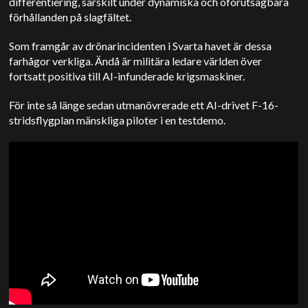
differentiering, särskilt under dynamiska och oförutsägbara
förhållanden på slagfältet.
Som framgår av drönarincidenten i Svarta havet är dessa
farhågor verkliga. Ändå är militära ledare världen över
fortsatt positiva till AI-infunderade krigsmaskiner.
För inte så länge sedan utmanövrerade ett AI-drivet F-16-
stridsflygplan mänskliga piloter i en testdemo.