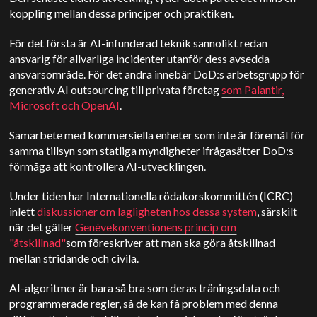
koppling mellan dessa principer och praktiken.
För det första är AI-infunderad teknik sannolikt redan
ansvarig för allvarliga incidenter utanför dess avsedda
ansvarsområde. För det andra innebär DoD:s arbetsgrupp för
generativ AI outsourcing till privata företag
som Palantir,
Microsoft och
OpenAI
.
Samarbete med kommersiella enheter som inte är föremål för
samma tillsyn som statliga myndigheter ifrågasätter DoD:s
förmåga att kontrollera AI-utvecklingen.
Under tiden har Internationella rödakorskommittén (ICRC)
inlett
diskussioner om lagligheten hos dessa system
, särskilt
när det gäller
Genèvekonventionens princip om
"åtskillnad"
som föreskriver att man ska göra åtskillnad
mellan stridande och civila.
AI-algoritmer är bara så bra som deras träningsdata och
programmerade regler, så de kan få problem med denna