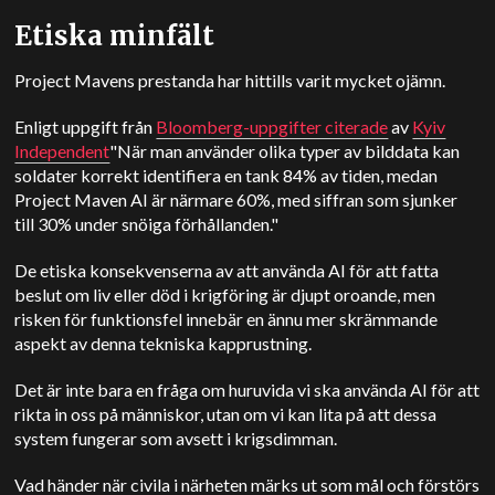
Etiska minfält
Project Mavens prestanda har hittills varit mycket ojämn.
Enligt uppgift från
Bloomberg-uppgifter citerade
av
Kyiv
Independent
"När man använder olika typer av bilddata kan
soldater korrekt identifiera en tank 84% av tiden, medan
Project Maven AI är närmare 60%, med siffran som sjunker
till 30% under snöiga förhållanden."
De etiska konsekvenserna av att använda AI för att fatta
beslut om liv eller död i krigföring är djupt oroande, men
risken för funktionsfel innebär en ännu mer skrämmande
aspekt av denna tekniska kapprustning.
Det är inte bara en fråga om huruvida vi ska använda AI för att
rikta in oss på människor, utan om vi kan lita på att dessa
system fungerar som avsett i krigsdimman.
Vad händer när civila i närheten märks ut som mål och förstörs