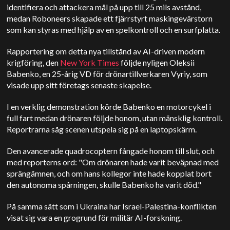
identifiera och attackera mål på upp till 25 mils avstånd,
medan Roboneers skapade ett fjärrstyrt maskingevärstorn
som kan styras med hjälp av en spelkontroll och en surfplatta.
Rapportering om detta nya tillstånd av AI-driven modern
krigföring, den
New York Times
följde nyligen Oleksii
Babenko, en 25-årig VD för drönartillverkaren Vyriy, som
visade upp sitt företags senaste skapelse.
I en verklig demonstration körde Babenko en motorcykel i
full fart medan drönaren följde honom, utan mänsklig kontroll.
Reportrarna såg scenen utspela sig på en laptopskärm.
Den avancerade quadrocoptern fångade honom till slut, och
med reporterns ord: "Om drönaren hade varit beväpnad med
sprängämnen, och om hans kollegor inte hade kopplat bort
den autonoma spårningen, skulle Babenko ha varit död."
På samma sätt som i Ukraina har Israel-Palestina-konflikten
visat sig vara en grogrund för militär AI-forskning.