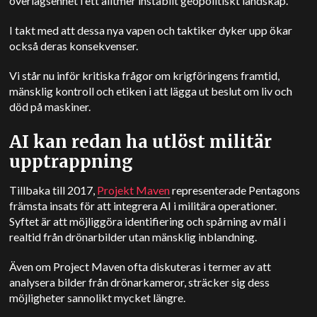
överlägsenhet i ett alltmer instabilt geopolitiskt landskap.
I takt med att dessa nya vapen och taktiker dyker upp ökar
också deras konsekvenser.
Vi står nu inför kritiska frågor om krigföringens framtid,
mänsklig kontroll och etiken i att lägga ut beslut om liv och
död på maskiner.
AI kan redan ha utlöst militär
upptrappning
Tillbaka till 2017,
Projekt Maven
representerade Pentagons
främsta insats för att integrera AI i militära operationer.
Syftet är att möjliggöra identifiering och spårning av mål i
realtid från drönarbilder utan mänsklig inblandning.
Även om Project Maven ofta diskuteras i termer av att
analysera bilder från drönarkameror, sträcker sig dess
möjligheter sannolikt mycket längre.