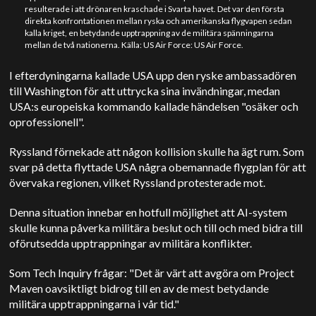
resulterade i att drönaren kraschade i Svarta havet. Det var den första
direkta konfrontationen mellan ryska och amerikanska flygvapen sedan
kalla kriget, en betydande upptrappning av de militära spänningarna
mellan de två nationerna. Källa: US Air Force: US Air Force.
I efterdyningarna kallade USA upp den ryske ambassadören
till Washington för att uttrycka sina invändningar, medan
USA:s europeiska kommando kallade händelsen "osäker och
oprofessionell".
Ryssland förnekade att någon kollision skulle ha ägt rum. Som
svar på detta flyttade USA några obemannade flygplan för att
övervaka regionen, vilket Ryssland protesterade mot.
Denna situation innebar en hotfull möjlighet att AI-system
skulle kunna påverka militära beslut och till och med bidra till
oförutsedda upptrappningar av militära konflikter.
Som Tech Inquiry frågar: "Det är värt att avgöra om Project
Maven oavsiktligt bidrog till en av de mest betydande
militära upptrappningarna i vår tid."