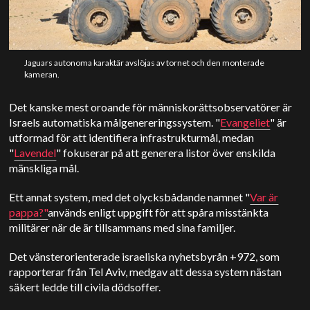
Jaguars autonoma karaktär avslöjas av tornet och den monterade
kameran.
Det kanske mest oroande för människorättsobservatörer är
Israels automatiska målgenereringssystem. "
Evangeliet
" är
utformad för att identifiera infrastrukturmål, medan
"
Lavendel
" fokuserar på att generera listor över enskilda
mänskliga mål.
Ett annat system, med det olycksbådande namnet "
Var är
pappa?"
används enligt uppgift för att spåra misstänkta
militärer när de är tillsammans med sina familjer.
Det vänsterorienterade israeliska nyhetsbyrån +972, som
rapporterar från Tel Aviv, medgav att dessa system nästan
säkert ledde till civila dödsoffer.