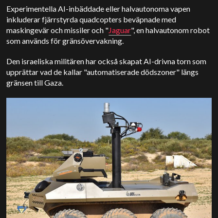
Experimentella AI-inbäddade eller halvautonoma vapen
inkluderar fjärrstyrda quadcopters beväpnade med
maskingevär och missiler och "
Jaguar
", en halvautonom robot
som används för gränsövervakning.
Den israeliska militären har också skapat AI-drivna torn som
upprättar vad de kallar "automatiserade dödszoner" längs
gränsen till Gaza.