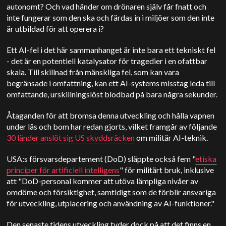
autonomt? Och vad händer om drönaren själv får fnatt och
inte fungerar som den ska och färdas in i miljöer som den inte
är utbildad för att operera i?
Ett AI-fel i det här sammanhanget är inte bara ett tekniskt fel
- det är en potentiell katalysator för tragedier i en ofattbar
skala. Till skillnad från mänskliga fel, som kan vara
begränsade i omfattning, kan ett AI-systems misstag leda till
omfattande, urskillningslöst blodbad på bara några sekunder.
Åtaganden för att bromsa denna utveckling och hålla vapnen
under lås och bom har redan gjorts, vilket framgår av följande
30 länder anslöt sig
US
skyddsräcken
om militär AI-teknik.
USA:s försvarsdepartement (DoD)
släppte också fem "
etiska
principer för artificiell intelligens
" för militärt bruk, inklusive
att
"DoD-personal kommer att utöva lämpliga nivåer av
omdöme och försiktighet, samtidigt som de förblir ansvariga
för utveckling, utplacering och användning av AI-funktioner."
Den senaste tidens utveckling tyder dock på att det finns en