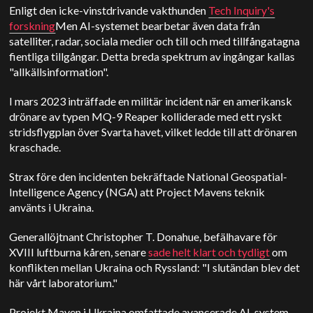
Enligt den icke-vinstdrivande vakthunden
Tech Inquiry's
forskning
Men AI-systemet bearbetar även data från
satelliter, radar, sociala medier och till och med tillfångatagna
fientliga tillgångar. Detta breda spektrum av ingångar kallas
"allkällsinformation".
I mars 2023 inträffade en militär incident när en amerikansk
drönare av typen MQ-9 Reaper kolliderade med ett ryskt
stridsflygplan över Svarta havet, vilket ledde till att drönaren
kraschade.
Strax före den incidenten bekräftade National Geospatial-
Intelligence Agency (NGA) att Project Mavens teknik
använts i Ukraina.
Generallöjtnant Christopher T. Donahue, befälhavare för
XVIII luftburna kåren, senare
sade helt klart och tydligt
om
konflikten mellan Ukraina och Ryssland: "I slutändan blev det
här vårt laboratorium."
Projekt Maven i Ukraina omfattade avancerade AI-system