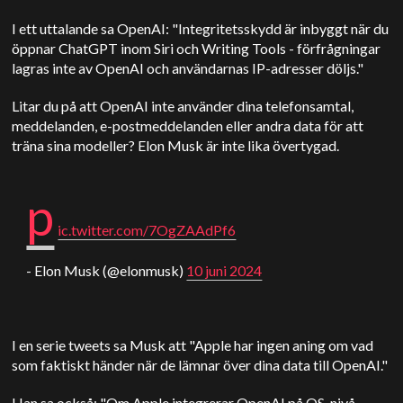
I ett uttalande sa OpenAI: "Integritetsskydd är inbyggt när du
öppnar ChatGPT inom Siri och Writing Tools - förfrågningar
lagras inte av OpenAI och användarnas IP-adresser döljs."
Litar du på att OpenAI inte använder dina telefonsamtal,
meddelanden, e-postmeddelanden eller andra data för att
träna sina modeller? Elon Musk är inte lika övertygad.
p
ic.twitter.com/7OgZAAdPf6
- Elon Musk (@elonmusk)
10 juni 2024
I en serie tweets sa Musk att "Apple har ingen aning om vad
som faktiskt händer när de lämnar över dina data till OpenAI."
Han sa också: "Om Apple integrerar OpenAI på OS-nivå