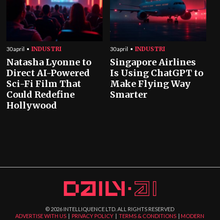
INDUSTRI
INDUSTRI
30 april
30 april
Natasha Lyonne to
Singapore Airlines
Direct AI-Powered
Is Using ChatGPT to
Sci-Fi Film That
Make Flying Way
Could Redefine
Smarter
Hollywood
©
2026
INTELLIQUENCE LTD. ALL RIGHTS RESERVED
ADVERTISE WITH US
|
PRIVACY POLICY
|
TERMS & CONDITIONS
|
MODERN