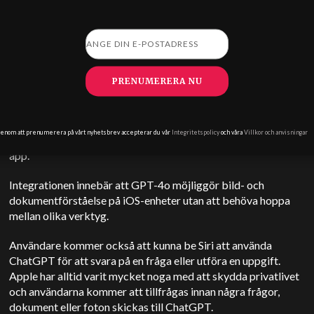
- Adrian Weckler (@adrianweckler)
10 juni 2024
OpenAI-partnerskap
PRENUMERERA NU
ChatGPT:s iOS-app har funnits tillgänglig ett tag nu, men
Apples nya partnerskap med OpenAI innebär att ChatGPT
enom att prenumerera på vårt nyhetsbrev accepterar du vår
Integritetspolicy
och våra
Villkor och anvisningar
integreras i iOS-funktionaliteten snarare än som en fristående
app.
Integrationen innebär att GPT-4o möjliggör bild- och
dokumentförståelse på iOS-enheter utan att behöva hoppa
mellan olika verktyg.
Användare kommer också att kunna be Siri att använda
ChatGPT för att svara på en fråga eller utföra en uppgift.
Apple har alltid varit mycket noga med att skydda privatlivet
och användarna kommer att tillfrågas innan några frågor,
dokument eller foton skickas till ChatGPT.