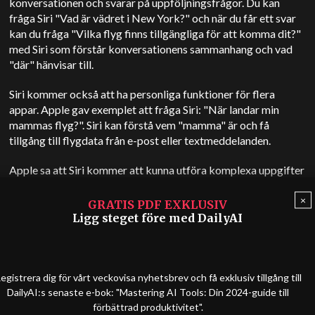
konversationen och svarar på uppföljningsfrågor. Du kan
fråga Siri "Vad är vädret i New York?" och när du får ett svar
kan du fråga "Vilka flyg finns tillgängliga för att komma dit?"
med Siri som förstår konversationens sammanhang och vad
"där" hänvisar till.
Siri kommer också att ha personliga funktioner för flera
appar. Apple gav exemplet att fråga Siri: "När landar min
mammas flyg?". Siri kan förstå vem "mamma" är och få
tillgång till flygdata från e-post eller textmeddelanden.
Apple sa att Siri kommer att kunna utföra komplexa uppgifter
som att hitta ett foto av ditt körkort i ditt fotoalbum och
×
sedan extrahera ID-numret för att klistra in i ett formulär.
GRATIS PDF EXKLUSIV
Ligg steget före med DailyAI
D
etta är det bästa exemplet på
Apple
nya AI i
egistrera dig för vårt veckovisa nyhetsbrev och få exklusiv tillgång till
vardagen. Det här kan verkligen bli en
DailyAI:s senaste e-bok: "Mastering AI Tools: Din 2024-guide till
gamechanger.
#wwdc24
pic.twitter.com/txhxMcb9pM
förbättrad produktivitet".