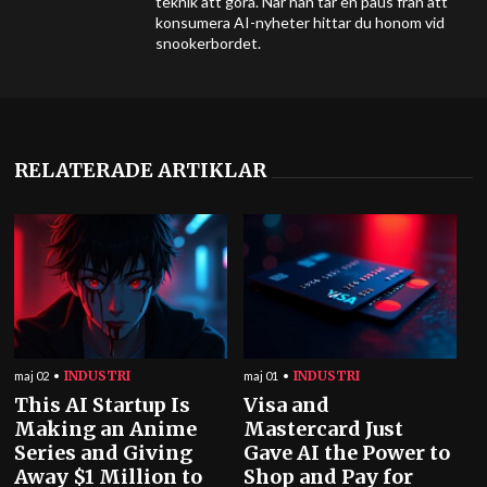
teknik att göra. När han tar en paus från att
konsumera AI-nyheter hittar du honom vid
snookerbordet.
RELATERADE ARTIKLAR
INDUSTRI
INDUSTRI
maj 02
maj 01
This AI Startup Is
Visa and
Making an Anime
Mastercard Just
Series and Giving
Gave AI the Power to
Away $1 Million to
Shop and Pay for