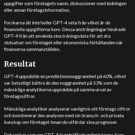
uppgifter som företagets namn, diskussioner med ledningen
eller annan företagsinformation.
Forskarna lät inte heller GPT-4 veta från vilket år de
finansiella uppgifterna kom. Dessa ansträngningar hindrade
GPT-4 från att använda sina träningsdata för att dra
slutsatser om företaget eller ekonomiska förhållanden när
finanserna sammanställdes.
Resultat
GPT-4 uppnådde en prediktionsnoggrannhet på 60%, vilket
var betydligt bättre än den noggrannhet på 53% som de
mänskliga analytikerna uppnådde på samma urval av
företagssiffror.
Mänskliga analytiker analyserar vanligtvis ett företags siffror
och kombinerar den analysen med sin bransch- och privata
kunskap om företaget innan de utfärdar sina prognoser.
Det verkar som om GPT-4 överträffade människorna även