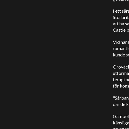
I ett sä
Storbrit
att ha 
Castle
b
Vid han
romanti
kunde se
Oroväcka
utformad
terapi o
för kons
"Sårbar
där de k
Gambeli
känsliga
grupper 