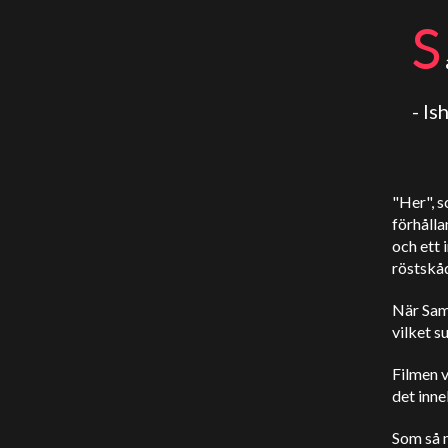
S
- I
"Her", s
förhåll
och ett
röstskå
När Sama
vilket s
Filmen v
det inne
Som så m