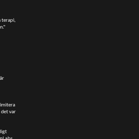
 terapi,
n."
är
 imitera
 det var
ligt
enLabs