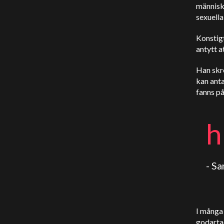
människ
sexuella
Konstig
antytt a
Han skre
kan anta
fanns p
h
- S
I många 
godartad