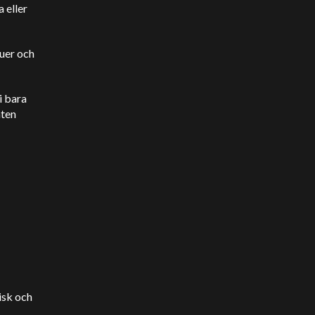
 eller
juer och
i bara
nten
isk och