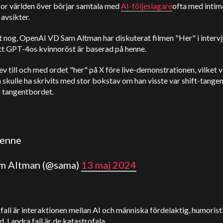
or världen över börjar samtala med
AI-följeslagare
ofta med intima
 avsikter.
t nog,
OpenAI
VD Sam
Altman
har diskuterat filmen "Her" i interv
tt GPT-4os kvinnoröst är baserad på henne.
v till och med ordet "her" på X före live-demonstrationen, vilket v
 skulle ha skrivits med stor bokstav om han visste var shift-tange
å tangentbordet.
enne
am
Altman
(@sama)
13 maj 2024
fall är interaktionen mellan AI och människa fördelaktig, humorist
. I andra fall är de katastrofala.