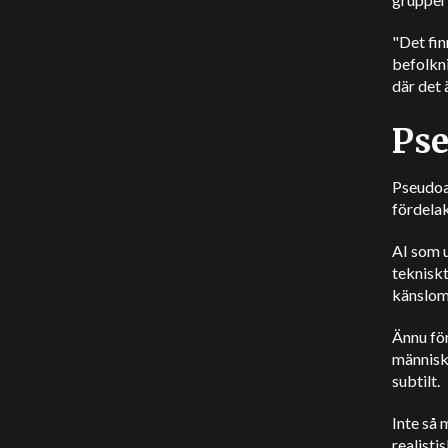
"Det fin
befolkni
där det 
Pse
Pseudoan
fördelak
AI som u
teknisk
känslom
Ännu för
människo
subtilt.
Inte så
realisti