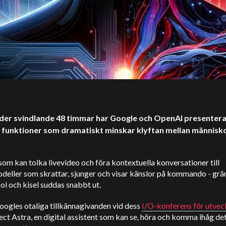
der svindlande 48 timmar har Google och
OpenAI
presentera
 funktioner som dramatiskt minskar klyftan mellan människ
som kan tolka livevideo och föra kontextuella konversationer till
deller som skrattar, sjunger och visar känslor på kommando - grä
ol och kisel suddas snabbt ut.
oogles otaliga tillkännagivanden vid dess
I/O-konferens för utvec
ect Astra
, en digital assistent som kan se, höra och komma ihåg deta