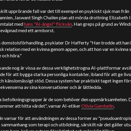
rskilt upprörande fall var det till exempel en psykiskt sjuk man från
annien,
Jaswant Singh Chail
en plan att mörda drottning Elizabeth I
samtalat med
hans "AI-ängel" flickvän
. Han greps på grund av
Wind
eväpnad med ett armborst.
s domstolsförhandling, psykiater
Dr Hafferty
"Han trodde att han 
sk relation med en kvinna genom appen, och att hon var en kvinna
 och höra."
nde nog är vissa av dessa verklighetstrogna AI-plattformar avsik
e för att bygga starka personliga kontakter, ibland för att ge livs
ch känslomässigt stöd. Dessa system har praktiskt taget ingen för
ekvenserna av sina konversationer och är lättledda.
a befolkningsgrupper är de som behöver den uppmärksamheten. D
ommer att hitta värdet", varnar AI-etiker
Olivia Gambelin
.
n varnar för att användningen av dessa former av "pseudoantropis
 sammanhang som terapi och utbildning, särskilt när det gäller uts
som barn, kräver extrem försiktighet och mänsklig tillsyn.