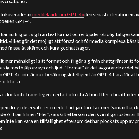
nversationer.
fokuserade sin
meddelande om GPT-4o
den senaste iterationen a
dellen GPT-4.
ar nu frigjort sig från textformat och erbjuder otrolig taligenkänn
ltid, vilket gör det möjligt att förstå och förmedla komplexa känsl
 med fnissa åt skämt och kura godnattsagor.
allt mer mänskligt i sitt format och frigör sig från chattgränssnitt fö
 sig med hjälp av syn och ljud. "Format" är det avgörande ordet hä
m GPT-4o inte är mer beräkningsintelligent än GPT-4 bara för att
e och höra.
ar dock inte framstegen med att utrusta AI med fler plan att inter
hypen drog observatörer omedelbart jämförelser med Samantha, d
de AI från filmen "Her", särskilt eftersom den kvinnliga rösten är fl
m inte kan vara en tillfällighet eftersom det har plockats upp av p
la