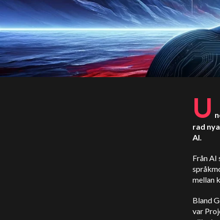
U
n
rad nya
AI.
Från AI 
språkmo
mellan k
Bland G
var
Proj