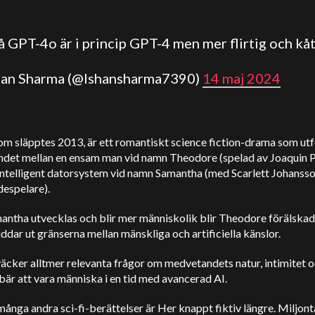
å GPT-4o är i princip GPT-4 men mer flirtig och kå
shan Sharma (@Ishansharma7390)
14 maj 2024
om släpptes 2013, är ett romantiskt science fiction-drama som ut
andet mellan en ensam man vid namn Theodore (spelad av Joaquin 
 intelligent datorsystem vid namn Samantha (med Scarlett Johanss
despelare).
ntha utvecklas och blir mer människolik blir Theodore förälskad 
uddar ut gränserna mellan mänskliga och artificiella känslor.
äcker alltmer relevanta frågor om medvetandets natur, intimitet 
bär att vara människa i en tid med avancerad AI.
ånga andra sci-fi-berättelser är Her knappt fiktiv längre. Miljont