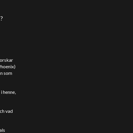
t?
forskar
Phoenix)
on som
i henne,
och vad
als