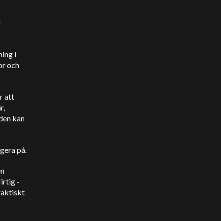
v
ing i
or och
r att
r,
 den kan
agera på.
en
irtig -
raktiskt