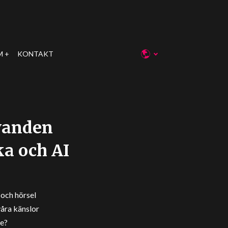
M
KONTAKT
ivanden
a och AI
och hörsel
våra känslor
le?