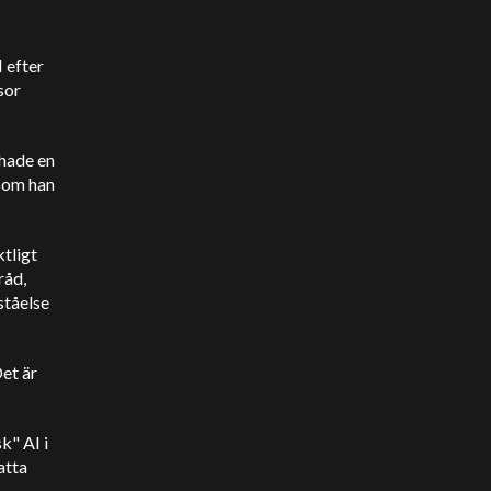
I efter
sor
hade en
 som han
tligt
råd,
ståelse
et är
k" AI i
atta