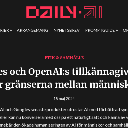
RIER
ARRANGEMANG
NYHETSBREV
PROMPTGUIDE
O
ETIK & SAMHÄLLE
s och OpenAI:s tillkännag
r gränserna mellan människ
15 maj 2024
I och Googles senaste produkter utrustar AI med förbättrad syn 
ler kan nu konversera med oss på ett naturligt sätt och känna av 
nnebär den ökade humaniseringen av AI för människor och samhäl