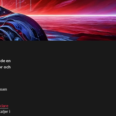
de en
or och
nsen
klare
ljer i