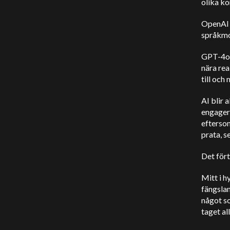
olika ko
OpenAI
språkmo
GPT-4o h
nära rea
till och
AI blir 
engagera
efterso
prata, s
Det fört
Mitt i 
fängslan
något so
taget al