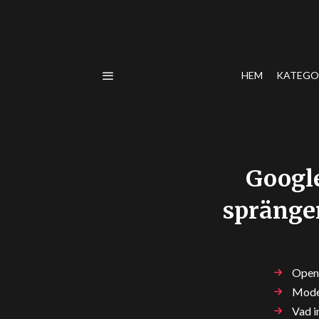
HEM
KATEGO
Google
spränge
OpenA
Model
Vad i