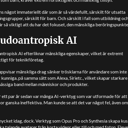
ns något immateriellt där som är så värdefullt, särskilt för utsatta
ngsgrupper, särskilt för barn. Och särskilt i fall som utbildning och
är så viktigt att du har det fokuset, den mänskliga beröringspunkte
udoantropisk AI
tropisk AI efterliknar mänskliga egenskaper, vilket är extremt
tigt för teknikföretag
.
ppvisar mänskliga drag sänker trösklarna för användare som inte 
t kunniga, på samma sätt som
Alexa, Siri
etc., vilket skapar starkare
ässiga band mellan människor och produkter.
 ett par år sedan var många AI-verktyg som var utformade för att
r ganska ineffektiva. Man kunde se att det var något fel, även om
 mycket idag, dock. Verktyg som
Opus Pro
och
Synthesia
skapa kus
ska talande avatarer från korta videor eller till och med foton.
Elev