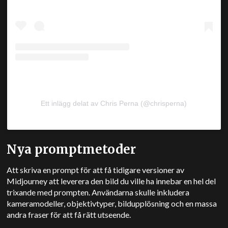
Ett inlägg delat av Chris Perna (@chrisperna)
Nya promptmetoder
Att skriva en prompt för att få tidigare versioner av
Midjourney att leverera den bild du ville ha innebar en hel del
trixande med prompten. Användarna skulle inkludera
kameramodeller, objektivtyper, bildupplösning och en massa
andra fraser för att få rätt utseende.