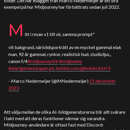
bilder. Det här inlägget från Marco Nedermeijer är ett bra
exempel på hur Midjourney har förbättrats sedan juli 2022.
M
itt i resan v1 till v6, samma prompt"
vit bakgrund, närbildsporträtt av en mycket gammal elak
man, 92 år gammal, rynkor, realistisk hud, studioljus,,
canon f/4
#midjourneyV6
#midjouney
#aiartgemenskapen
pic.twitter.com/g8wAALAbH3
- Marco Nedermeijer (@MNedermeijer)
21 december
2023
Att välja mellan de olika AI-bildgeneratorerna blir allt svårare
i takt med att deras funktioner närmar sig varandra.
Midjourney-användare är oftast fast med Discord-