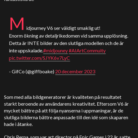
M
idjourney V6 ser väldigt smaklig ut!
Enorm ökning av detaljrikedomen vid samma upplösning.
Detta är INTE bilder av den slutliga modellen och de är
inte uppskalade.
#midjouney
#AIArtCommuity
pic.twitter.com/SJYK6v7LyC
- GifCo (@giffboake)
20 december 2023
Som med alla bildgeneratorer är kvaliteten på resultatet
starkt beroende av användarens kreativitet. Eftersom V6 är
mycket bättre på att följa nyanserna i uppmaningar, är de
slutliga bilderna bättre anpassade till den idé som skaparen
hade i åtanke.
Chris Perna, som var art director på Epic Games i 22 år, satte