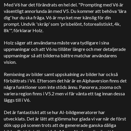
Med V6 har det förändrats en hel del. "Prompting med V6 är
väsentligt annorlunda än med V5. Du kommer att behöva 'lära
dig' hur du ska fråga. V6 är mycket mer känslig för din
prompt. Undvik 'skräp' som 'prisbelönt, fotorealistiskt, 4k,
8k'", förklarar Holz.
Holz säger att användarna måste vara tydligare i sina
uppmaningar och att V6 nu tillåter längre och mer detaljerade
uppmaningar så att bilderna bättre matchar användarens
vision.
Remixning av bilder samt uppskalning av bilder har också
förbättrats i V6. Eftersom det här är en Alphaversion finns det
några funktioner som inte stöds ännu. Panorera, zooma och
variera region finns i V5.2 men vi får vänta ett tag innan dessa
läggs till i V6.
Det är fantastiskt att se hur AI-bildgeneratorer har
utvecklats. Det är lätt att glömma hur glada vi var när de först
dök upp på scenen trots att de genererade ganska dåliga