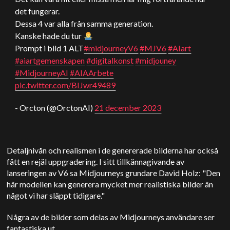
det fungerar.
Dessa 4 var alla från samma generation.
Kanske hade du tur
Prompt i bild 1 ALT
#midjourneyV6
#MJV6
#AIart
#aiartgemenskapen
#digitalkonst
#midjouney
#MidjourneyAI
#AIAArbete
pic.twitter.com/BIJwr49489
- Orcton (@OrctonAI)
21 december 2023
Detaljnivån och realismen i de genererade bilderna har också
fått en rejäl uppgradering. I sitt tillkännagivande av
lanseringen av V6 sa Midjourneys grundare David Holz: "Den
här modellen kan generera mycket mer realistiska bilder än
något vi har släppt tidigare."
Några av de bilder som delas av Midjourneys användare ser
fantastiska ut.