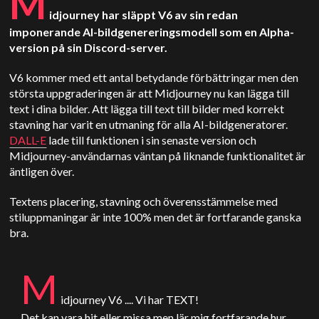
M
idjourney har släppt V6 av sin redan
imponerande AI-bildgenereringsmodell som en Alpha-
version på sin Discord-server.
V6 kommer med ett antal betydande förbättringar men den
största uppgraderingen är att Midjourney nu kan lägga till
text i dina bilder. Att lägga till text till bilder med korrekt
stavning har varit en utmaning för alla AI-bildgeneratorer.
DALL-E
lade till funktionen i sin senaste version och
Midjourney-användarnas väntan på liknande funktionalitet är
äntligen över.
Textens placering, stavning och överensstämmelse med
stiluppmaningar är inte 100% men det är fortfarande ganska
bra.
M
idjourney V6 .... Vi har TEXT!
Det kan vara hit eller missa men lär mig fortfarande hur