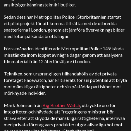
ansiktsigenkänningsteknik i butiker.
Sedan dess har Metropolitan Police i Storbritannien startat
ett pilotprojekt för att komma till rätta med de utbredda
snatterierna i London, genom att jämföra övervakningsbilder
med foton på kända brottslingar.
Förra månaden identifierade Metropolitan Police 149 kända
misstänkta inom loppet av några dagar genom att analysera
filmmaterial från 12 återförsäljare i London.
Tekniken, som ursprungligen tillhandahölls av det privata
företaget Facewatch, har kritiserats för sin potential att bryta
mot mänskliga rättigheter och sin påstådda partiskhet mot
mörkhyade individer.
Mark Johnson från
Big Brother Watch
, uttryckte oro för
integriteten och hävdade att "regeringens ministrar bör
sträva efter att skydda de mänskliga rättigheterna, inte mysa
med privata företag vars produkter utgör allvarliga hot mot
de medborgerliga friheterna i Storbritannien".