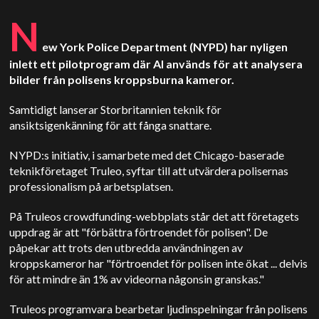
N
ew York Police Department (NYPD) har nyligen
inlett ett pilotprogram där AI används för att analysera
bilder från polisens kroppsburna kameror.
Samtidigt lanserar Storbritannien teknik för
ansiktsigenkänning för att fånga snattare.
NYPD:s initiativ, i samarbete med det Chicago-baserade
teknikföretaget Truleo, syftar till att utvärdera polisernas
professionalism på arbetsplatsen.
På Truleos crowdfunding-webbplats står det att företagets
uppdrag är att "förbättra förtroendet för polisen". De
påpekar att trots den utbredda användningen av
kroppskameror har "förtroendet för polisen inte ökat ... delvis
för att mindre än 1% av videorna någonsin granskas."
Truleos programvara bearbetar ljudinspelningar från polisens