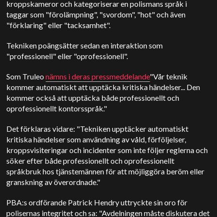
kroppskameror och kategoriserar en polismans språk i
taggar som "förolämpning", "svordom", "hot" och även
"förklaring" eller "tacksamhet".
Tekniken poängsätter sedan en interaktion som
"professionell" eller "oprofessionell".
Som Truleo
nämns i deras pressmeddelande
"Vår teknik
kommer automatiskt att upptäcka kritiska händelser... Den
kommer också att upptäcka både professionellt och
oprofessionellt kontorsspråk."
Det förklaras vidare: "Tekniken upptäcker automatiskt
kritiska händelser som användning av våld, förföljelser,
kroppsvisiteringar och incidenter som inte följer reglerna och
söker efter både professionellt och oprofessionellt
språkbruk hos tjänstemännen för att möjliggöra beröm eller
granskning av överordnade."
PBA:s ordförande Patrick Hendry uttryckte sin oro för
polisernas integritet och sa: "Avdelningen måste diskutera det