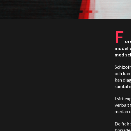
F
or
modelle
med sch
Schizofr
och kan 
kan diag
samtal 
I sitt 
verbalt 
medan d
De fick
började 