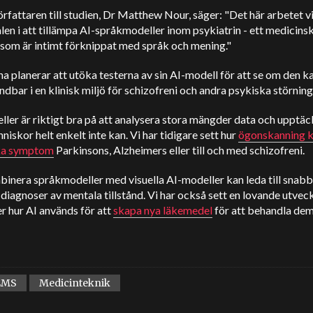
fattaren till studien, Dr Matthew Nour, säger: "Det här arbetet v
len i att tillämpa AI-språkmodeller inom psykiatrin - ett medicins
som är intimt förknippat med språk och mening."
a planerar att utöka testerna av sin AI-modell för att se om den ka
ndbar i en klinisk miljö för schizofreni och andra psykiska störning
ler är riktigt bra på att analysera stora mängder data och upptäc
iskor helt enkelt inte kan. Vi har tidigare sett hur
ögonskanning 
ka symptom
Parkinsons, Alzheimers eller till och med schizofreni.
binera språkmodeller med visuella AI-modeller kan leda till snab
 diagnoser av mentala tillstånd. Vi har också sett en lovande utveck
er hur AI används för att
skapa nya läkemedel
för att behandla dem
LMS
Medicinteknik