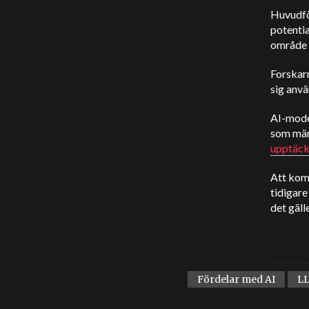
Huvudför
potentia
område 
Forskarn
sig anvä
AI-model
som männ
upptäc
Att kom
tidigare
det gäll
Fördelar med AI
L