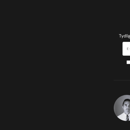
Tydli