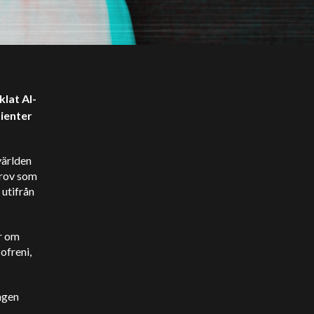
lat AI-
ienter
världen
prov som
 utifrån
r om
ofreni,
ngen