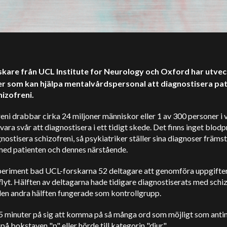
skare från UCL Institute for Neurology och Oxford har utveck
r som kan hjälpa mentalvårdspersonal att diagnostisera pat
izofreni.
eni drabbar cirka 24 miljoner människor eller 1 av 300 personer i 
vara svår att diagnostisera i ett tidigt skede. Det finns inget blod
nostisera schizofreni, så psykiatriker ställer sina diagnoser främst
med patienten och dennes närstående.
experiment bad UCL-forskarna 52 deltagare att genomföra uppgifte
flyt. Hälften av deltagarna hade tidigare diagnostiserats med schiz
en andra hälften fungerade som kontrollgrupp.
 5 minuter på sig att komma på så många ord som möjligt som anti
på bokstaven "p" eller hörde till kategorin "djur".