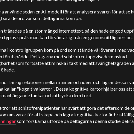
a använde sedan en AI-modell för att analysera svaren för att se h
gbara de ord var som deltagarna kom på.
 tränades på en stor mängd internettext, så den hade en god uppf
n typ av språk man kan förvänta sig från en genomsnittlig person.
rna i kontrollgruppen kom på ord som stämde väl överens med va
n förutspådde. Deltagarna med schizofreni uppvisade minskad
barhet som fortsatte att minska i takt med att svårighetsgraden 
 ökade.
rnor lär sig relationer mellan minnen och idéer och lagrar dessa i v
a kallar "kognitiva kartor". Dessa kognitiva kartor hjälper oss att 
mmanhängande tankar och uttrycka dem i ord.
 tror att schizofrenipatienter har svårt att göra det eftersom de 
som ansvarar för att skapa och lagra kognitiva kartor är bristfälli
anningar
som forskarna utförde på deltagarna i denna studie bekr