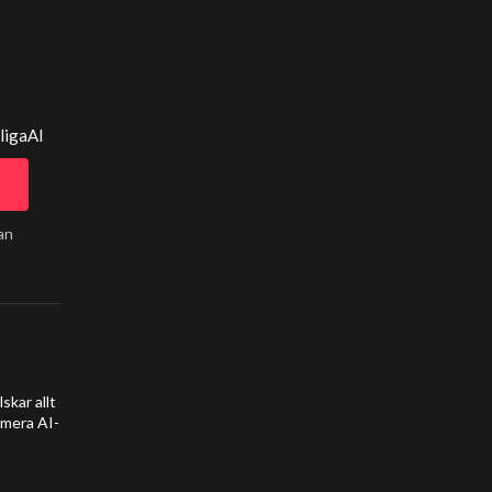
ligaAI
an
kar allt
umera AI-