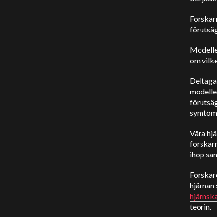
Forskarn
förutsä
Modellen
om vilke
Deltaga
modelle
förutsäg
symtom
Våra hjä
forskarn
ihop sa
Forskare
hjärnan 
hjärnsk
teorin.