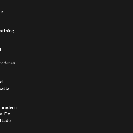
ur
attning
d
av deras
ad
sätta
områden i
ga. De
äftade