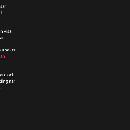
isar
kt
n visa
ar.
ka saker
kan
bare och
ling när
.