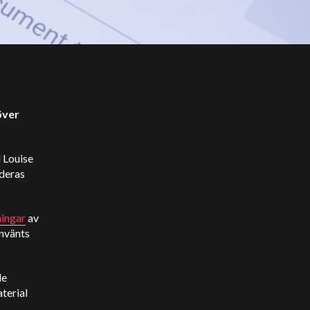
över
 Louise
 deras
ingar
av
använts
de
terial