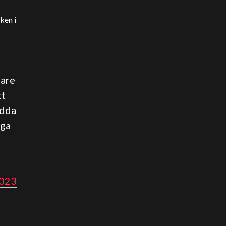
ken i
gare
tt
ydda
nga
2023