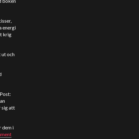
ed boken
isser,
a energi
t krig
 ut och
d
 Post:
kan
 sig att
r dem i
ument