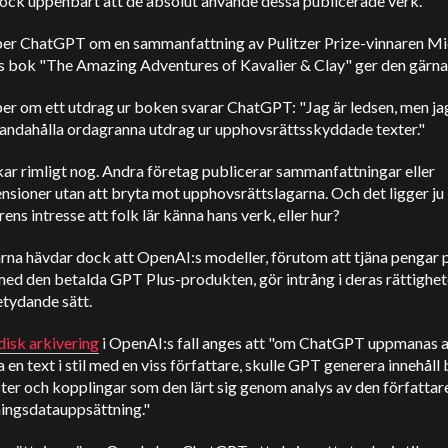
dock uppenbart att de absolut använde dessa publicerade verk.
er ChatGPT om en sammanfattning av Pulitzer Prize-vinnaren Mi
 bok "The Amazing Adventures of Kavalier & Clay" ger den gärna
er om ett utdrag ur boken svarar ChatGPT: "Jag är ledsen, men ja
lhandahålla ordagranna utdrag ur upphovsrättsskyddade texter."
ar rimligt nog. Andra företag publicerar sammanfattningar eller
sioner utan att bryta mot upphovsrättslagarna. Och det ligger ju 
rens intresse att folk lär känna hans verk, eller hur?
rna hävdar dock att OpenAI:s modeller, förutom att tjäna pengar 
ed den betalda GPT Plus-produkten, gör intrång i deras rättighet
etydande sätt.
idisk arkivering
i OpenAI:s fall anges att "om ChatGPT uppmanas a
 en text i stil med en viss författare, skulle GPT generera innehåll
er och kopplingar som den lärt sig genom analys av den författar
äningsdatauppsättning."