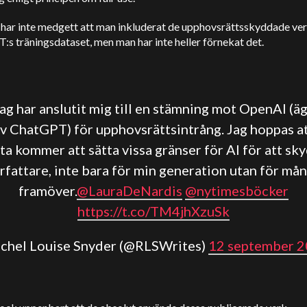
har inte medgett att man inkluderat de upphovsrättsskyddade ver
s träningsdataset, men man har inte heller förnekat det.
ag har anslutit mig till en stämning mot OpenAI (ä
v ChatGPT) för upphovsrättsintrång. Jag hoppas a
ta kommer att sätta vissa gränser för AI för att sk
rfattare, inte bara för min generation utan för må
framöver.
@LauraDeNardis
⁩ ⁦
@nytimesböcker
https://t.co/TM4jhXzuSk
achel Louise Snyder (@RLSWrites)
12 september 