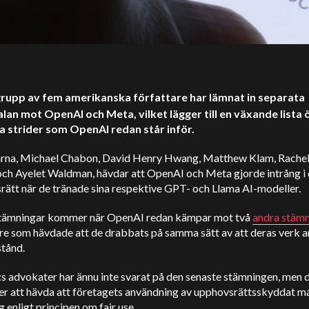
grupp av fem amerikanska författare har lämnat in separata
lan mot OpenAI och Meta, vilket lägger till en växande lista 
ka strider som OpenAI redan står inför.
arna, Michael Chabon, David Henry Hwang, Matthew Klam, Rachel
och Ayelet Waldman, hävdar att OpenAI och Meta gjorde intrång i
rätt när de tränade sina respektive GPT- och Llama AI-modeller.
tämningar kommer när OpenAI redan kämpar mot två
andra stämn
are som hävdade att de drabbats på samma sätt av att deras verk 
stånd.
s advokater har ännu inte svarat på den senaste stämningen, men 
er att hävda att företagets användning av upphovsrättsskyddat ma
ig enligt principen om fair use.