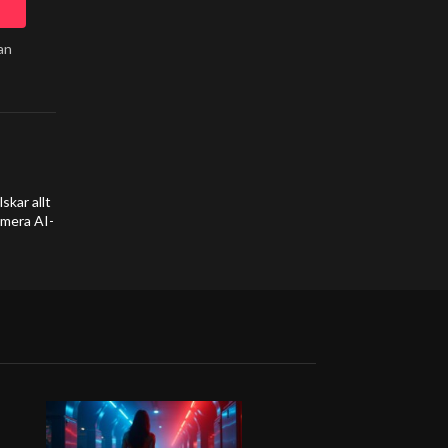
an
kar allt
umera AI-