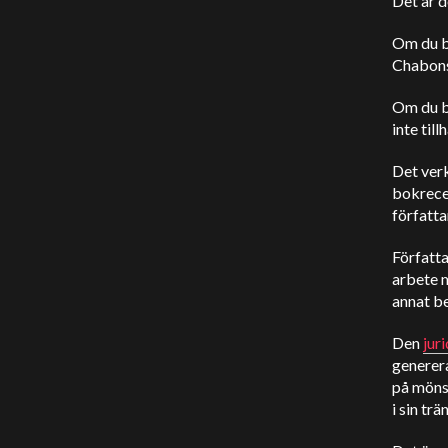
Det är 
Om du b
Chabons
Om du b
inte til
Det verk
bokrecen
författa
Författa
arbete m
annat b
Den
jur
generera
på mönst
i sin tr