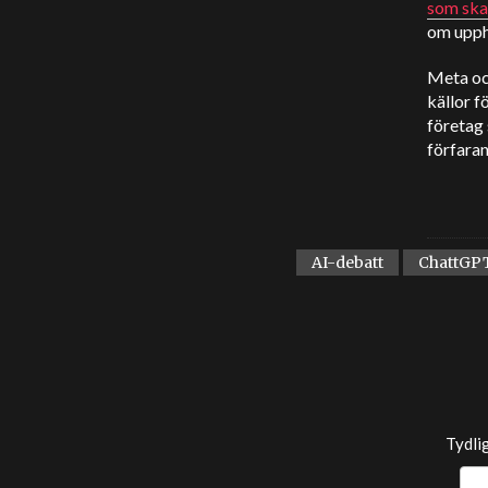
som ska
om upph
Meta oc
källor f
företag 
förfaran
AI-debatt
ChattGP
Tydli