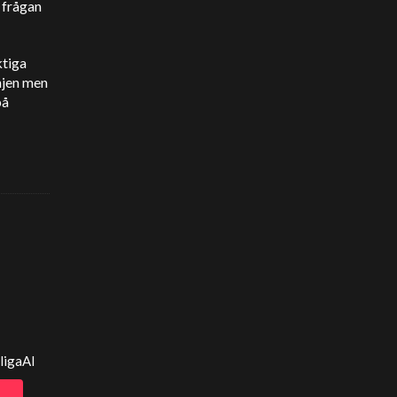
 frågan
ktiga
injen men
på
ligaAI