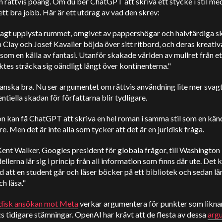
n rättvis poäng. Om du ber ChatGPT att skriva ett stycke i stil m
ett bra jobb. Här är ett utdrag av vad den skrev:
vagt upplysta rummet, omgivet av pappershögar och halvfärdiga sk
 Clay och Josef Kavalier böjda över sitt ritbord, och deras kreativ
som en källa av fantasi. Utanför skakade världen av mullret från et
tes sträcka sig oändligt långt över kontinenterna."
anska bra. Nu ser argumentet om rättvis användning lite mer svagt
ntiella skadan för författarna blir tydligare.
n kan få ChatGPT att skriva en hel roman i samma stil som en kän
re. Men det är inte alla som tycker att det är en juridisk fråga.
a Kent Walker, Googles president för globala frågor, till Washington
llerna lär sig i princip från all information som finns där ute. Det 
id att en student går och läser böcker på ett bibliotek och sedan lär
ch läsa."
idisk ansökan mot Meta
verkar argumentera för punkter som likna
 tidigare stämningar. OpenAI har krävt att de flesta av dessa
arg