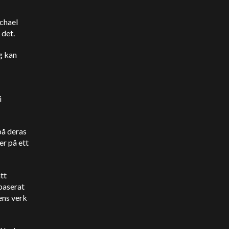
chael
 det.
g kan
i
på deras
er på ett
tt
 baserat
ens verk