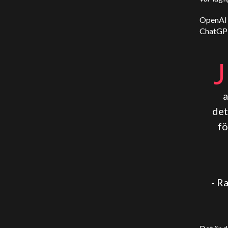
OpenAI 
ChatGPT:
J
a
det
fö
- R