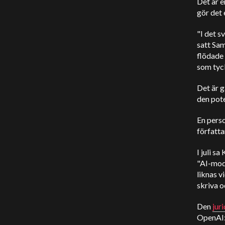
Det är e
gör det 
"I det s
satt Sam
flödade 
som tyck
Det är g
den pote
En perso
författa
I juli s
"AI-mode
liknas v
skriva o
Den
jur
OpenAI:s