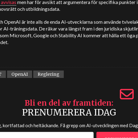
 avvisas
men har för avsikt att argumentera för specifika punkter i
ovsrätt och utbildningsdata.
h OpenAI är inte alls de enda AI-utvecklarna som använde tvivela
ör AI-träningsdata. De råkar vara längst fram i den juridiska skjutl
som Microsoft, Google och Stability AI kommer att hålla ett öga 
det.
T
OpenAI
Reglering
Bli en del av framtiden
PRENUMERERA IDAG
g, kortfattad och heltäckande. Få grepp om AI-utvecklingen med
Dag