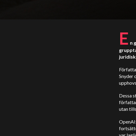
E
n 
gruppta
juridis
Författ
Snyder 
upphovs
Dessa s
författ
utan till
OpenAI:
fortsätt
var lagl