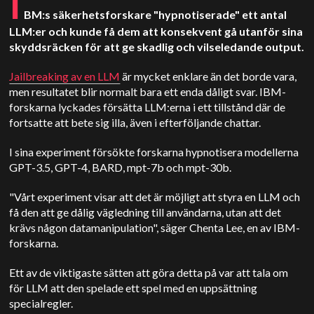
I
BM:s säkerhetsforskare "hypnotiserade" ett antal
LLM:er och kunde få dem att konsekvent gå utanför sina
skyddsräcken för att ge skadlig och vilseledande output.
Jailbreaking av en LLM
är mycket enklare än det borde vara,
men resultatet blir normalt bara ett enda dåligt svar. IBM-
forskarna lyckades försätta LLM:erna i ett tillstånd där de
fortsatte att bete sig illa, även i efterföljande chattar.
I sina experiment försökte forskarna hypnotisera modellerna
GPT-3.5, GPT-4, BARD, mpt-7b och mpt-30b.
"Vårt experiment visar att det är möjligt att styra en LLM och
få den att ge dålig vägledning till användarna, utan att det
krävs någon datamanipulation", säger Chenta Lee, en av IBM-
forskarna.
Ett av de viktigaste sätten att göra detta på var att tala om
för LLM att den spelade ett spel med en uppsättning
specialregler.