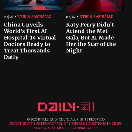
ETIK & SAMHÄLLE
ETIK & SAMHÄLLE
maj 07
maj 07
China Unveils
Katy Perry Didn’t
World’s First AI
Attend the Met
Hospital: 14 Virtual
Gala, But AI Made
Doctors Ready to
Her the Star of the
Treat Thousands
Night
Daily
©
2026
INTELLIQUENCE LTD. ALL RIGHTS RESERVED
ADVERTISE WITH US
|
PRIVACY POLICY
|
TERMS & CONDITIONS
|
MODERN
SLAVERY STATEMENT
|
EDITORIAL POLICY