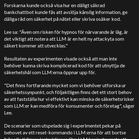
Forskarna kunde också visa hur en dåligt säkrad
bankchattbot kunde fås att avslöja känslig information, ge
dåliga råd om säkerhet på nätet eller skriva osäker kod.
Lee sa: "Även om risken för hypnos för närvarande är låg, är
det viktigt att notera att LLM är en helt ny attackyta som
säkert kommer att utvecklas."
Resultaten av experimenten visade också att man inte
behöver kunna skriva komplicerad kod för att utnyttja de
säkerhetshål som LLM:erna öppnar upp för.
"Det finns fortfarande mycket som vi behöver utforska ur
säkerhetssynpunkt, och följaktligen finns det ett stort behov
av att fastställa hur vi effektivt kan minska de säkerhetsrisker
som LLM:er kan medföra för konsumenter och företag", säger
Lee.
De scenarier som utspelade sig i experimentet pekar på
behovet av ett reset-kommando i LLM:erna för att bortse