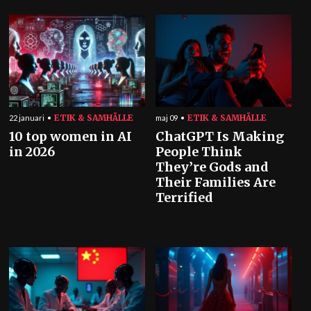
ETIK & SAMHÄLLE
ETIK & SAMHÄLLE
22 januari
maj 09
10 top women in AI
ChatGPT Is Making
in 2026
People Think
They’re Gods and
Their Families Are
Terrified