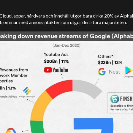
loud, appar, hårdvara och innehåll utgör bara cirka 20% av Alpha
strömmar, med annonsintäkter som utgör den stora majoriteten.