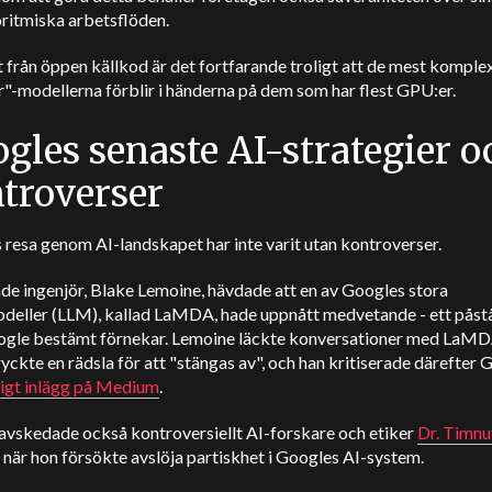
oritmiska arbetsflöden.
 från öppen källkod är det fortfarande troligt att de mest komple
r"-modellerna förblir i händerna på dem som har flest GPU:er.
gles senaste AI-strategier o
troverser
resa genom AI-landskapet har inte varit utan kontroverser.
de ingenjör, Blake Lemoine, hävdade att en av Googles stora
deller (LLM), kallad LaMDA, hade uppnått medvetande - ett pås
gle bestämt förnekar. Lemoine läckte konversationer med LaMD
ryckte en rädsla för att "stängas av", och han kritiserade därefter 
igt inlägg på Medium
.
avskedade också kontroversiellt AI-forskare och etiker
Dr. Timnu
, när hon försökte avslöja partiskhet i Googles AI-system.