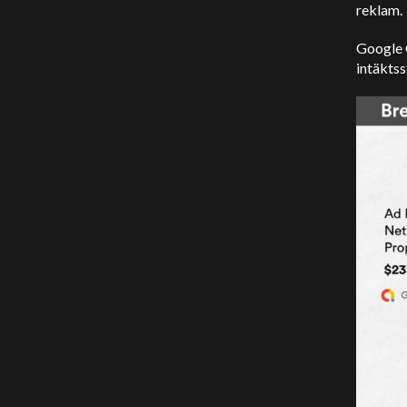
reklam.
Google C
intäkts