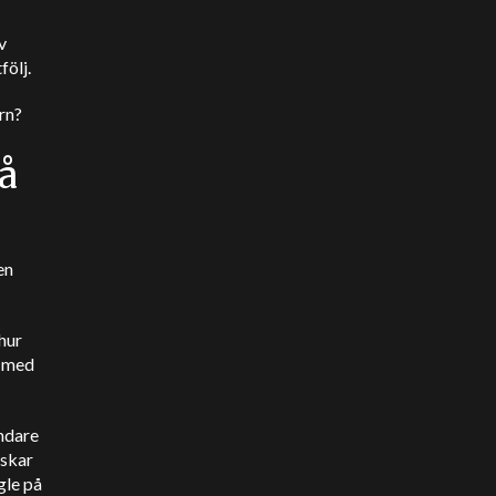
v
följ.
rn?
å
en
 hur
, med
ndare
rskar
gle på