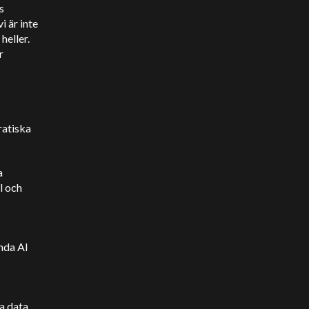
s
 är inte
heller.
r
ratiska
a
l och
nda AI
a data