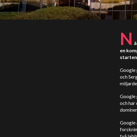
N
ä
en komp
starten 
Google 
och Serg
miljarde
Google 
och har 
dominer
Google 
forskni
två lab