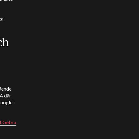
xa
ch
tående
A där
Google i
t Gebru