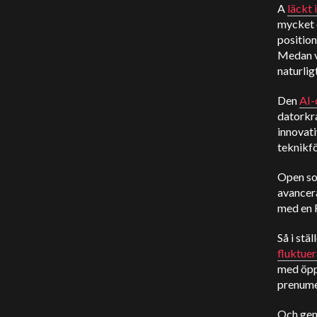
A
läckt
mycket ö
position
Medan vi
naturlig
Den
AI-
datorkra
innovati
teknikfö
Open sou
avancera
med en 
Så i stä
fluktue
med öppe
prenumer
Och geno