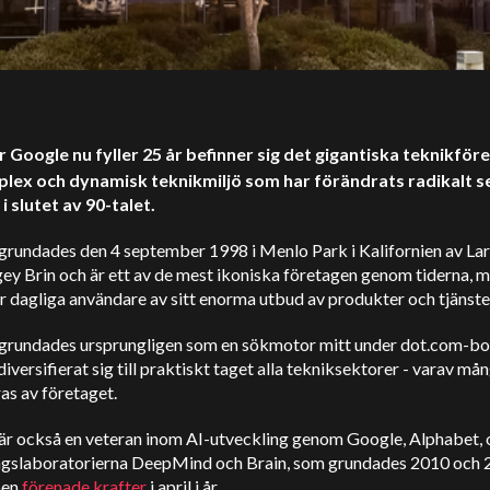
r Google nu fyller 25 år befinner sig det gigantiska teknikföre
lex och dynamisk teknikmiljö som har förändrats radikalt 
i slutet av 90-talet.
grundades den 4 september 1998 i Menlo Park i Kalifornien av La
ey Brin och är ett av de mest ikoniska företagen genom tiderna, 
r dagliga användare av sitt enorma utbud av produkter och tjänste
grundades ursprungligen som en sökmotor mitt under dot.com-
diversifierat sig till praktiskt taget alla tekniksektorer - varav må
as av företaget.
är också en veteran inom AI-utveckling genom Google, Alphabet, 
ngslaboratorierna DeepMind och Brain, som grundades 2010 och 
ben
förenade krafter
i april i år.