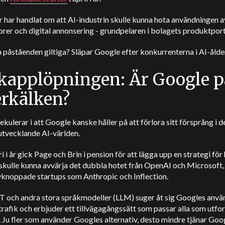
 har handlat om att AI-industrin skulle kunna hota användningen a
er och digital annonsering - grundpelaren i bolagets produktport
 påståenden giltiga? Släpar Google efter konkurrenterna i AI-ålde
kapplöpningen: Är Google p
erkälken?
ekulerar i att Google kanske håller på att förlora sitt försprång i d
utvecklande AI-världen.
ri i år gick Page och Brin i pension för att lägga upp en strategi för
skulle kunna avvärja det dubbla hotet från OpenAI och Microsoft
vknoppade startups som Anthropic och Inflection.
 och andra stora språkmodeller (LLM) suger åt sig Googles anvä
rafik och erbjuder ett tillvägagångssätt som passar alla som utfo
.
Ju fler som använder Googles alternativ, desto mindre tjänar Goo