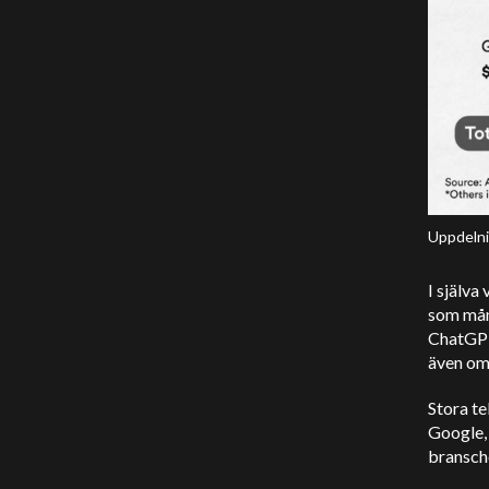
Uppdelni
I själv
som mång
ChatGPT:
även om 
Stora t
Google, 
bransche