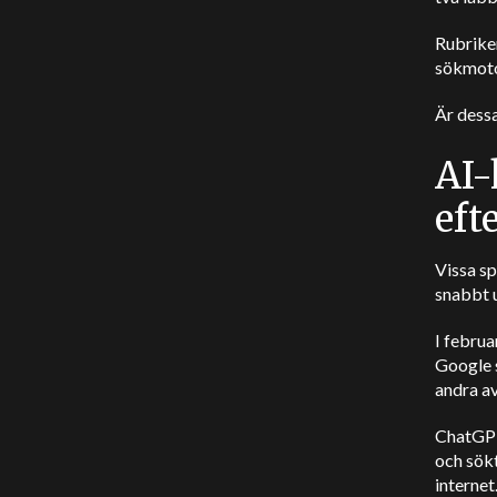
Rubriker
sökmotor
Är dessa
AI-
eft
Vissa sp
snabbt 
I februa
Google 
andra a
ChatGPT
och sökt
internet