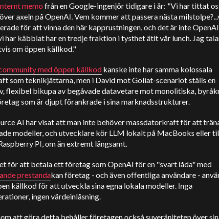
 internt memo
från en Google-ingenjör tidigare i år: "Vi har tittat os
ver axeln på OpenAI. Vem kommer att passera nästa milstolpe?...vi
erade för att vinna den här kapprustningen, och det är inte OpenAI 
 har käbblat har en tredje fraktion i tysthet ätit vår lunch. Jag tala
tvis om öppen källkod."
community med öppen källkod
kanske inte har samma kolossala
ft som teknikjättarna, men i David mot Goliat-scenariot ställs en
v, flexibel bikupa av begåvade datavetare mot monolitiska, byråk
retag som är djupt förankrade i sina marknadsstrukturer.
rce AI har visat att man inte behöver massdatorkraft för att trän
de modeller, och utvecklare kör LLM lokalt på MacBooks eller til
Raspberry PI, om än extremt långsamt.
llet för att betala ett företag som OpenAI för en "svart låda" med
rande prestanda
kan företag - och även offentliga användare - anvä
n källkod för att utveckla sina egna lokala modeller. Inga
ationer, ingen värdeinlåsning.
m att göra detta behåller företagen också suveräniteten över sin