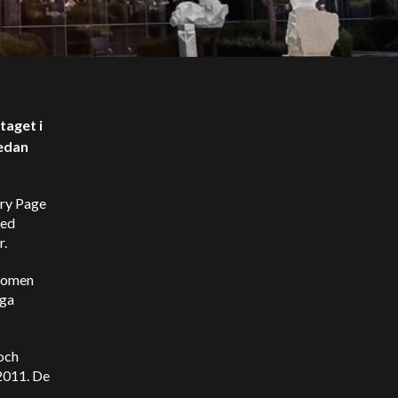
taget i
sedan
rry Page
med
r.
boomen
nga
och
2011. De