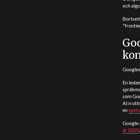
och alg
Bortsett
"frontie
Goo
kon
Googles 
En ledan
språkmo
som Goo
AI:n utt
en
spets
Google 
år 2020