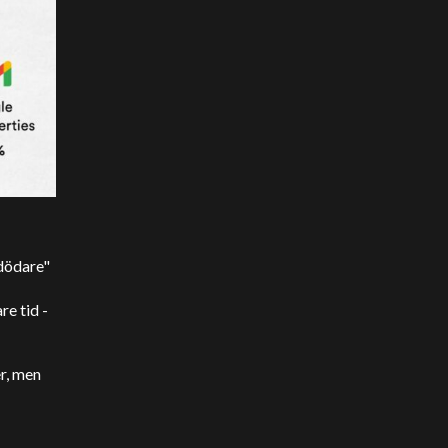
dödare"
re tid -
.
r, men