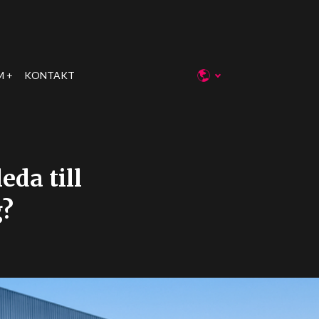
M
KONTAKT
eda till
g?