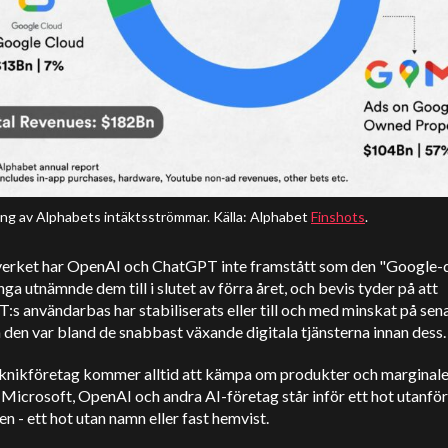
ng av Alphabets intäktsströmmar. Källa: Alphabet
Finshots
.
a verket har OpenAI och ChatGPT inte framstått som den "Google-
a utnämnde dem till i slutet av förra året, och bevis tyder på att
s användarbas har stabiliserats eller till och med minskat på sena
den var bland de snabbast växande digitala tjänsterna innan dess
eknikföretag kommer alltid att kämpa om produkter och marginale
Microsoft, OpenAI och andra AI-företag står inför ett hot utanför
n - ett hot utan namn eller fast hemvist.