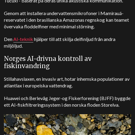
Tucuxi - baserat på deras unika akustiska kommunikation.
Genom att installera undervattensmikrofoner i Mamirauá-
reservatet i den brasilianska Amazonas regnskog kan teamet
övervaka floddelfiner med minimal störning.
Den
AI-teknik
hjälper till att skilja delfinljud från andra
miljöljud.
Norges AI-drivna kontroll av
fiskinvandring
Stillahavslaxen, en invasiv art, hotar inhemska populationer av
atlantlax i europeiska vattendrag.
Huawei och Berlevåg Jeger-og Fiskerforening (BJFF) byggde
ett AI-fiskfiltreringssystem i den norska floden Storelva.