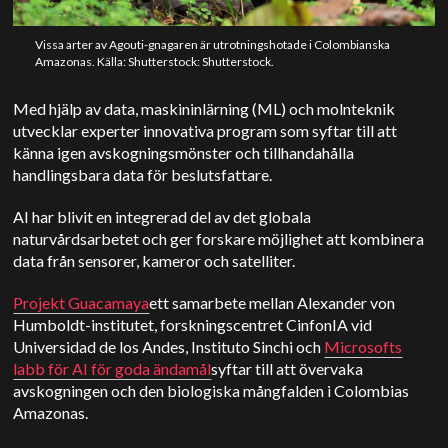
Vissa arter av Agouti-gnagaren är utrotningshotade i Colombianska
Amazonas. Källa: Shutterstock: Shutterstock.
Med hjälp av data, maskininlärning (ML) och molnteknik
utvecklar experter innovativa program som syftar till att
känna igen avskogningsmönster och tillhandahålla
handlingsbara data för beslutsfattare.
AI har blivit en integrerad del av det globala
naturvårdsarbetet och ger forskare möjlighet att kombinera
data från sensorer, kameror och satelliter.
Projekt Guacamaya
ett samarbete mellan Alexander von
Humboldt-institutet, forskningscentret CinfonIA vid
Universidad de los Andes, Instituto Sinchi och
Microsofts
labb för AI för goda ändamål
syftar till att övervaka
avskogningen och den biologiska mångfalden i Colombias
Amazonas.