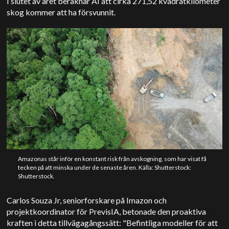
I slutet av året beräknar AI att cirka 271,52 kvadratkilometer
skog kommer att ha försvunnit.
Amazonas står inför en konstant risk från avskogning, som har visat få
tecken på att minska under de senaste åren. Källa: Shutterstock:
Shutterstock.
Carlos Souza Jr, seniorforskare på Imazon och
projektkoordinator för PrevisIA, betonade den proaktiva
kraften i detta tillvägagångssätt:
"Befintliga modeller för att