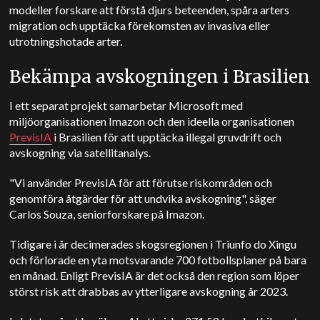
modeller forskare att förstå djurs beteenden, spåra arters
migration och upptäcka förekomsten av invasiva eller
utrotningshotade arter.
Bekämpa avskogningen i Brasilien
I ett separat projekt samarbetar Microsoft med
miljöorganisationen Imazon och den ideella organisationen
PrevisIA
i Brasilien för att upptäcka illegal gruvdrift och
avskogning via satellitanalys.
"Vi använder PrevisIA för att förutse riskområden och
genomföra åtgärder för att undvika avskogning", säger
Carlos Souza, seniorforskare på Imazon.
Tidigare i år decimerades skogsregionen i Triunfo do Xingu
och förlorade en yta motsvarande 700 fotbollsplaner på bara
en månad.
Enligt PrevisIA är det också den region som löper
störst risk att drabbas av ytterligare avskogning år 2023.