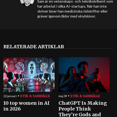
Sam är en vetenskaps- och teknikskribent som
har arbetat i olika AI-startups. När han inte
skriver läser han medicinska tidskrifter eller
gräver igenom lådor med vinylskivor.
RELATERADE ARTIKLAR
ETIK & SAMHÄLLE
ETIK & SAMHÄLLE
22 januari
maj 09
10 top women in AI
ChatGPT Is Making
in 2026
People Think
They’re Gods and