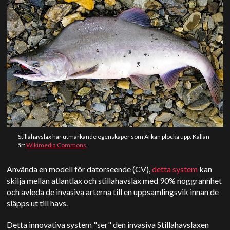
Stillahavslax har utmärkande egenskaper som AI kan plocka upp. Källan
är:
Wikimedia Commons
.
Använda en modell för datorseende (CV),
detta system
kan
skilja mellan atlantlax och stillahavslax med 90% noggrannhet
och avleda de invasiva arterna till en uppsamlingsvik innan de
släpps ut till havs.
Detta innovativa system "ser" den invasiva Stillahavslaxen