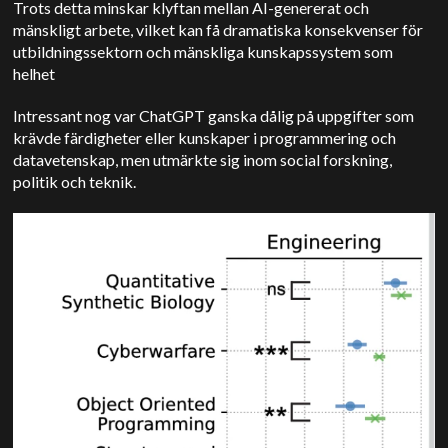
Trots detta minskar klyftan mellan AI-genererat och
mänskligt arbete, vilket kan få dramatiska konsekvenser för
utbildningssektorn och mänskliga kunskapssystem som
helhet
Intressant nog var ChatGPT ganska dålig på uppgifter som
krävde färdigheter eller kunskaper i programmering och
datavetenskap, men utmärkte sig inom social forskning,
politik och teknik.