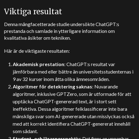
Viktiga resultat
Denna mångfacetterade studie undersökte ChatGPT:s
prestanda och samlade in ytterligare information om
kvalitativa åsikter om tekniken.
Här är de viktigaste resultaten:
Akademisk prestation
: ChatGPT:s resultat var
jämförbara med eller bättre än universitetsstudenternas i
9 av 32 kurser inom åtta olika ämnesområden.
Algoritmer för detektering saknas
: Nuvarande
algoritmer, inklusive GPTZero, som är utformade för att
upptäcka ChatGPT-genererad text, är i stort sett
ineffektiva. Dessa algoritmer felklassificerar inte bara
mänskliga svar som AI-genererade utan misslyckas också
med att korrekt identifiera ChatGPT-genererat innehåll
som sådant.
Student- och lärarperspektiv
: Det finns en uppenbar