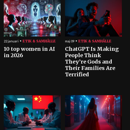
ETIK & SAMHÄLLE
ETIK & SAMHÄLLE
22 januari
maj 09
10 top women in AI
ChatGPT Is Making
in 2026
People Think
They’re Gods and
Their Families Are
Terrified