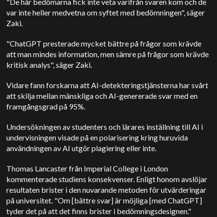
"De här bedömarna fick inte veta varifrån svaren kom och de
var inte heller medvetna om syftet med bedömningen", säger
Zaki.
"ChatGPT presterade mycket bättre på frågor som krävde
att man mindes information, men sämre på frågor som krävde
kritisk analys", säger Zaki.
Vidare fann forskarna att AI-detekteringstjänsterna har svårt
att skilja mellan mänskliga och AI-genererade svar med en
framgångsgrad på 95%.
Undersökningen av studenters och lärares inställning till AI i
undervisningen visade på en polarisering kring huruvida
användningen av AI utgör plagiering eller inte.
Thomas Lancaster från Imperial College i London
kommenterade studiens konsekvenser. Enligt honom avslöjar
resultaten brister i den nuvarande metoden för utvärderingar
på universitet. "Om [bättre svar] är möjliga [med ChatGPT]
tyder det på att det finns brister i bedömningsdesignen."