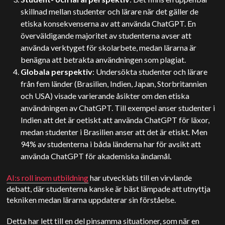
skillnad mellan studenter och lärare när det gäller de
etiska konsekvenserna av att använda ChatGPT. En
överväldigande majoritet av studenterna avser att
använda verktyget för skolarbete, medan lärarna är
benägna att betrakta användningen som plagiat.
Globala perspektiv
: Undersökta studenter och lärare
från fem länder (Brasilien, Indien, Japan, Storbritannien
och USA) visade varierande åsikter om den etiska
användningen av ChatGPT. Till exempel anser studenter i
Indien att det är oetiskt att använda ChatGPT för läxor,
medan studenter i Brasilien anser att det är etiskt. Men
94% av studenterna i båda länderna har för avsikt att
använda ChatGPT för akademiska ändamål.
AI:s roll inom utbildning
har utvecklats till en virvlande
debatt, där studenterna kanske är bäst lämpade att utnyttja
tekniken medan lärarna uppdaterar sin förståelse.
Detta har lett till en del pinsamma situationer, som när en