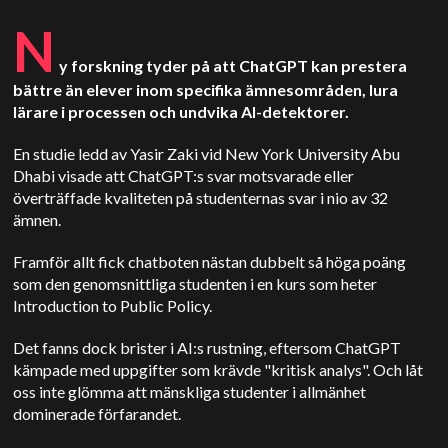
N
y forskning tyder på att ChatGPT kan prestera
bättre än elever inom specifika ämnesområden, lura
lärare i processen och undvika AI-detektorer.
En studie ledd av Yasir Zaki vid New York University Abu
Dhabi visade att ChatGPT:s svar motsvarade eller
överträffade kvaliteten på studenternas svar i nio av 32
ämnen.
Framför allt fick chatboten nästan dubbelt så höga poäng
som den genomsnittliga studenten i en kurs som heter
Introduction to Public Policy.
Det fanns dock brister i AI:s rustning, eftersom ChatGPT
kämpade med uppgifter som krävde "kritisk analys". Och låt
oss inte glömma att mänskliga studenter i allmänhet
dominerade förfarandet.