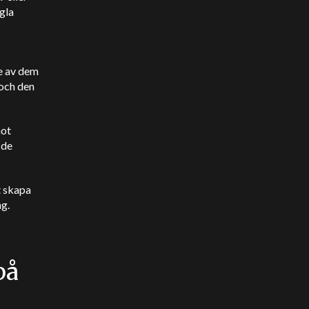
gla
de av dem
 och den
mot
 de
t skapa
ng.
på