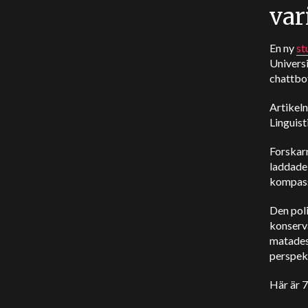
var
En ny
st
Universi
chattbot
Artikel
Linguisti
Forskar
laddade 
kompas
Den poli
konserva
matades 
perspek
Här är 7