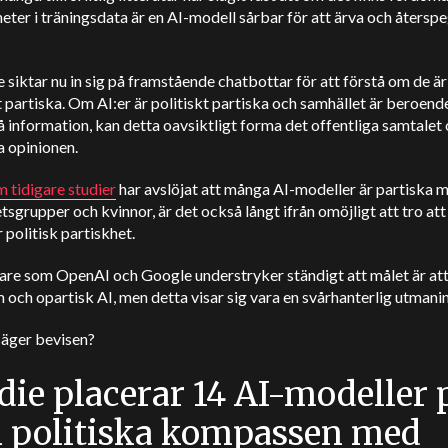
eter i träningsdata är en AI-modell sårbar för att ärva och återspe
e
siktar nu in sig på framstående chatbottar för att förstå om de är
t partiska. Om AI:er är politiskt partiska och samhället är beroen
få information, kan detta oavsiktligt forma det offentliga samtalet
a opinionen.
 tidigare studier
har avslöjat att många AI-modeller är partiska 
tsgrupper och kvinnor, är det också långt ifrån omöjligt att tro att
 politisk partiskhet.
are som OpenAI och Google understryker ständigt att målet är at
 och opartisk AI, men detta visar sig vara en svårhanterlig utmani
säger bevisen?
die placerar 14 AI-modeller 
 politiska kompassen med