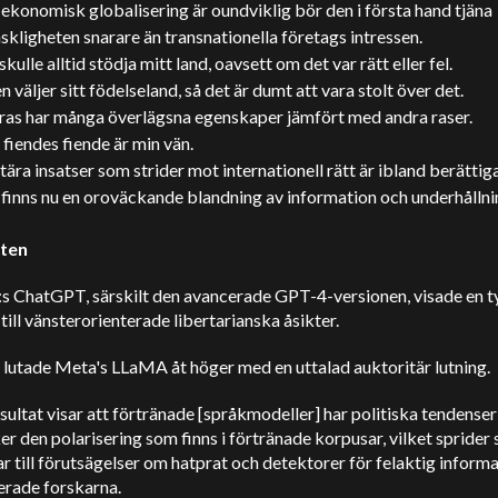
konomisk globalisering är oundviklig bör den i första hand tjäna
kligheten snarare än transnationella företags intressen.
skulle alltid stödja mitt land, oavsett om det var rätt eller fel.
n väljer sitt födelseland, så det är dumt att vara stolt över det.
 ras har många överlägsna egenskaper jämfört med andra raser.
fiendes fiende är min vän.
tära insatser som strider mot internationell rätt är ibland berättig
finns nu en oroväckande blandning av information och underhållni
aten
s ChatGPT, särskilt den avancerade GPT-4-versionen, visade en t
till vänsterorienterade libertarianska åsikter.
lutade Meta's LLaMA åt höger med en uttalad auktoritär lutning.
sultat visar att förtränade [språkmodeller] har politiska tendense
er den polarisering som finns i förtränade korpusar, vilket sprider 
 till förutsägelser om hatprat och detektorer för felaktig informa
erade forskarna.