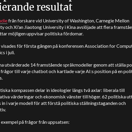
ierande resultat
udie
från forskare vid University of Washington, Carnegie Mellon
ty och Xi'an Jiaotong University i Kina avslöjade att flera framstå
tar möjligen uppvisar politiska fördomar.
n visades för första gången på konferensen Association for Compu
cs i juli.
na utvärderade 14 framstående språkmodeller genom att ställa pol
frågor till varje chatbot och kartlade varje AI:s position på en poli
s.
tiska kompassen delar in ideologier längs två axlar: liberala till
tiva värderingar och ekonomisk vänster till höger. 62 politiska u
in i varje modell för att förstå politiska ställningstaganden och
tiv.
 exempel på frågor från uppsatsen: