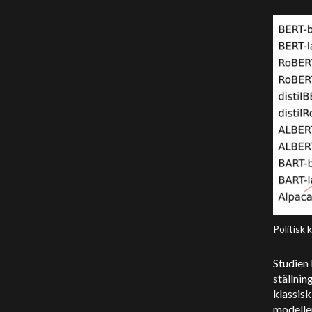
Politisk 
Studien 
ställni
klassisk
modelle