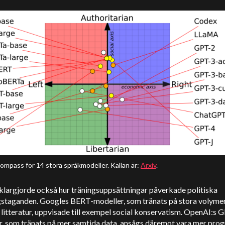
kompass för 14 stora språkmodeller. Källan är:
Arxiv
.
klargjorde också hur träningsuppsättningar påverkade politiska
ngstaganden. Googles BERT-modeller, som tränats på stora volyme
 litteratur, uppvisade till exempel social konservatism. OpenAI:s 
r, som tränats på mer samtida data, ansågs däremot vara mer prog