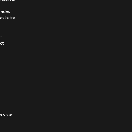
erades
beskatta
et
kt
n visar