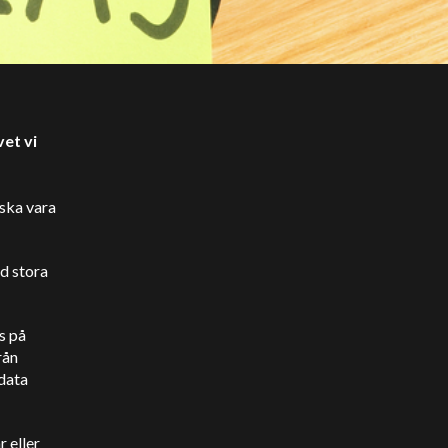
vet vi
 ska vara
.
d stora
s på
rån
tdata
r eller