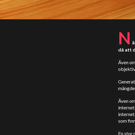
N
ä
då att 
Även om 
objektiv
Generat
mängder
Även om 
internet
internet
som finn
En stor 