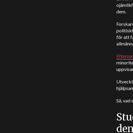
ojämlikh
dem.
Forskar
politisk
för att 
allmänn
Eftersom
minorite
uppvisar
Utveckl
hjälpsam
Så, vad 
Stu
den