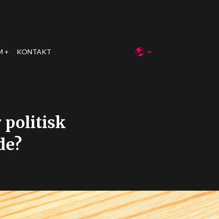
M
KONTAKT
 politisk
de?