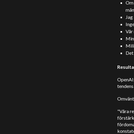
Om e
mäns
Jag 
Inge
Vår
Min 
Mili
Det 
Result
OpenAI:
tendens 
Omvänt 
"Våra re
förstärk
fördomar
konstat