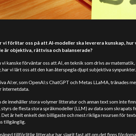
r vi förlitar oss på att AI-modeller ska leverera kunskap, hur 
de är objektiva, rättvisa och balanserade?
vi kanske förväntar oss att AI, en teknik som drivs av matematik,
, har vi lärt oss att den kan återspegla djupt subjektiva synpunkter
iva AI:er, som OpenAI:s ChatGPT och Metas LLaMA, tränades me
 internetdata.
de innehåller stora volymer litteratur och annan text som inte finn
, styrs de flesta stora språkmodeller (LLM) av data som skrapats f
. Det är helt enkelt den billigaste och mest rikliga resursen för tex
s tillgänglig.
mängd tillförlitlig litteratur har slagit fast att om det finns fördoma