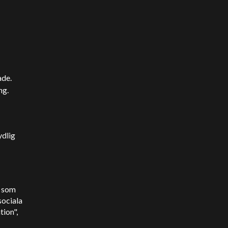
ade.
ng.
ydlig
r som
sociala
tion",