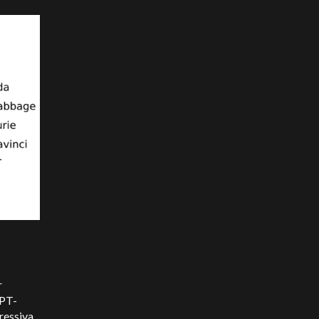
r
GPT-
ressiva.