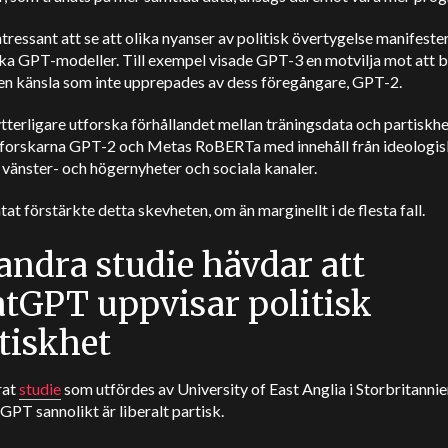
ntressant att se att olika nyanser av politisk övertygelse manifest
ika GPT-modeller. Till exempel visade GPT-3 en motvilja mot att 
 en känsla som inte upprepades av dess föregångare, GPT-2.
ytterligare utforska förhållandet mellan träningsdata och partiskh
forskarna GPT-2 och Metas RoBERTa med innehåll från ideologis
vänster- och högernyheter och sociala kanaler.
at förstärkte detta skevheten, om än marginellt i de flesta fall.
andra studie hävdar att
tGPT uppvisar politisk
tiskhet
rat
studie
som utfördes av University of East Anglia i Storbritannie
GPT sannolikt är liberalt partisk.