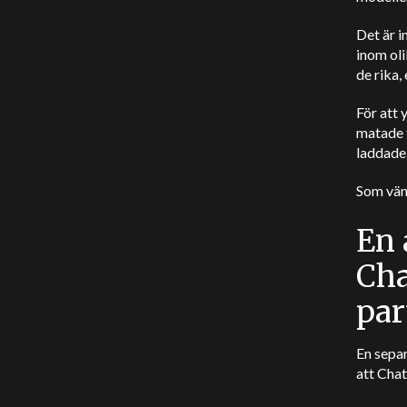
Det är i
inom ol
de rika,
För att 
matade 
laddade 
Som vänt
En 
Cha
par
En sepa
att Chat