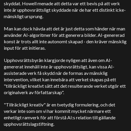
skyddat. Howell menade att detta var ett bevis på att verk
inte är upphovsrättsligt skyddade när de har ett distinkt icke-
mänskligt ursprung.
Man kan dock hävda att det är just detta som händer när man
använder AI-algoritmer för att generera bilder. AI-genererad
konst är trots allt inte autonomt skapad - den kräver mänsklig
input för att initieras.
Upphovsrättsbyrån klargjorde nyligen att även om AI-
genererat innehåll inte är upphovsrättsligt, kan vissa AI-
assisterade verk få skydd när de formas av mänsklig
intervention, vilket kan innebära att verket skapas på ett
"tillräckligt kreativt sätt att det resulterande verket utgör ett
originalverk av författarskap".
"Tillräckligt kreativ" är en tvetydig formulering, och det
verkar inte som om vi har kommit mycket närmare ett
enhetligt ramverk för att förstå AI:s relation till gällande
upphovsrättslagstiftning.