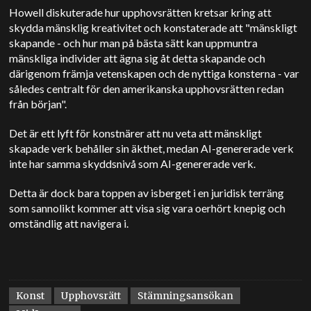
Howell diskuterade hur upphovsrätten kretsar kring att
skydda mänsklig kreativitet och konstaterade att "mänskligt
skapande - och hur man på bästa sätt kan uppmuntra
mänskliga individer att ägna sig åt detta skapande och
därigenom främja vetenskapen och de nyttiga konsterna - var
således centralt för den amerikanska upphovsrätten redan
från början".
Det är ett lyft för konstnärer att nu veta att mänskligt
skapade verk behåller sin äkthet, medan AI-genererade verk
inte har samma skyddsnivå som AI-genererade verk.
Detta är dock bara toppen av isberget i en juridisk terräng
som sannolikt kommer att visa sig vara oerhört knepig och
omständlig att navigera i.
Konst
Upphovsrätt
Stämningsansökan