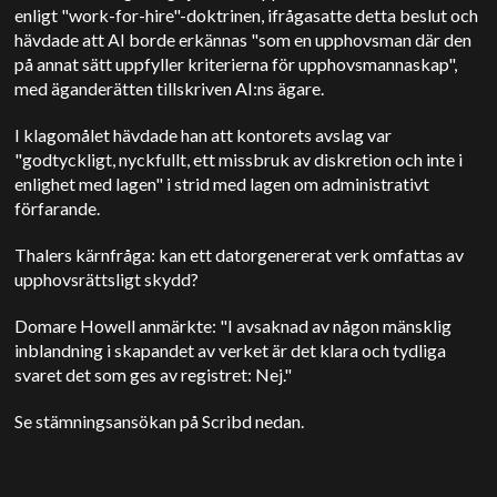
enligt "work-for-hire"-doktrinen, ifrågasatte detta beslut och
hävdade att AI borde erkännas "som en upphovsman där den
på annat sätt uppfyller kriterierna för upphovsmannaskap",
med äganderätten tillskriven AI:ns ägare.
I klagomålet hävdade han att kontorets avslag var
"godtyckligt, nyckfullt, ett missbruk av diskretion och inte i
enlighet med lagen" i strid med lagen om administrativt
förfarande.
Thalers kärnfråga: kan ett datorgenererat verk omfattas av
upphovsrättsligt skydd?
Domare Howell anmärkte: "I avsaknad av någon mänsklig
inblandning i skapandet av verket är det klara och tydliga
svaret det som ges av registret: Nej."
Se stämningsansökan på Scribd nedan.