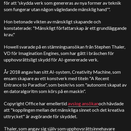
för att 'skydda verk som genereras av nya former av teknik
som fungerar utan någon vägledande mänsklig hand'".
Hon betonade vikten av mänskligt skapande och
konstaterade: "Mänskligt författarskap är ett grundläggande
krav."
Howell svarade på en stämningsansökan från Stephen Thaler,
VD för Imagination Engines, som har gått i bräschen för
upphovsrättsligt skydd för AI-genererade verk.
År 2018 angav han sitt AI-system, Creativity Machine, som
ensam skapare av ett konstverk med titeln "A Recent
Entrance to Paradise", som beskrivs som "autonomt skapat av
en datoralgoritm som körs på en maskin".
Copyright Office har emellertid
avslog ansökan
och hävdade
att "kopplingen mellan det mänskliga sinnet och det kreativa
uttrycket" är avgörande för skyddet.
Thaler, som angav sig själv som upphovsrättsinnehavare