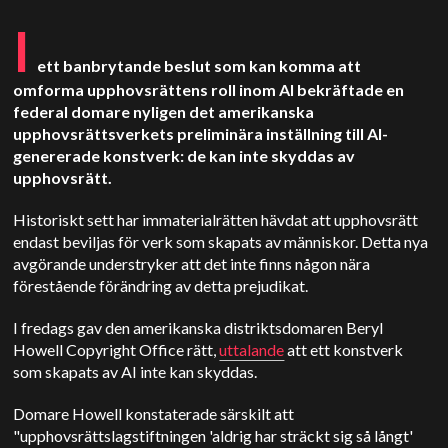
I
ett banbrytande beslut som kan komma att
omforma upphovsrättens roll inom AI bekräftade en
federal domare nyligen det amerikanska
upphovsrättsverkets preliminära inställning till AI-
genererade konstverk: de kan inte skyddas av
upphovsrätt.
Historiskt sett har immaterialrätten hävdat att upphovsrätt
endast beviljas för verk som skapats av människor. Detta nya
avgörande understryker att det inte finns någon nära
förestående förändring av detta prejudikat.
I fredags gav den amerikanska distriktsdomaren Beryl
Howell Copyright Office rätt,
uttalande
att ett konstverk
som skapats av AI inte kan skyddas.
Domare Howell konstaterade särskilt att
"upphovsrättslagstiftningen 'aldrig har sträckt sig så långt'