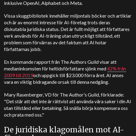
inklusive OpenAI, Alphabet och Meta.
Vissa skuggbibliotek innehåller miljontals böcker och artiklar
och är av enormt intresse för AI-företag trots deras
diskutabla juridiska status. Det är fullt möjligt att författares
verk används för AI-träning utan uttryckligt tillstånd, ett
problem som förvärras av det faktum att AI hotar
författarnas jobb.
En kommande rapport från The Authors Guild visar att
medianinkomsten för heltidsförfattare sjönk med
42% från
2009 till 2019
och uppgick till $23.000 förra året. AI anses
vara en viktig bidragande orsak till denna nedgång.
Mary Rasenberger, VD för The Author's Guild, förklarade:
"Det står att det inte är rättvist att använda våra saker i din AI
utan tillstånd eller betalning. Så snälla börja kompensera oss
och prata med oss."
De juridiska klagomålen mot AI-