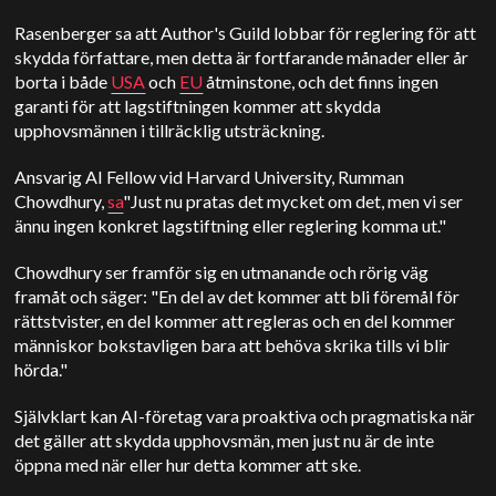
Rasenberger sa att Author's Guild lobbar för reglering för att
skydda författare, men detta är fortfarande månader eller år
borta i både
USA
och
EU
åtminstone, och det finns ingen
garanti för att lagstiftningen kommer att skydda
upphovsmännen i tillräcklig utsträckning.
Ansvarig AI Fellow vid Harvard University, Rumman
Chowdhury,
sa
"Just nu pratas det mycket om det, men vi ser
ännu ingen konkret lagstiftning eller reglering komma ut."
Chowdhury ser framför sig en utmanande och rörig väg
framåt och säger: "En del av det kommer att bli föremål för
rättstvister, en del kommer att regleras och en del kommer
människor bokstavligen bara att behöva skrika tills vi blir
hörda."
Självklart kan AI-företag vara proaktiva och pragmatiska när
det gäller att skydda upphovsmän, men just nu är de inte
öppna med när eller hur detta kommer att ske.