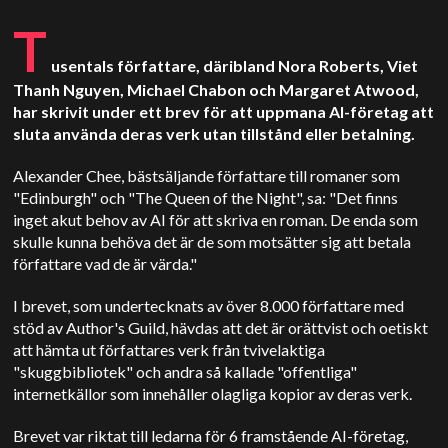
T
usentals författare, däribland Nora Roberts, Viet
Thanh Nguyen, Michael Chabon och Margaret Atwood,
har skrivit under ett brev för att uppmana AI-företag att
sluta använda deras verk utan tillstånd eller betalning.
Alexander Chee, bästsäljande författare till romaner som
"Edinburgh" och "The Queen of the Night", sa: "Det finns
inget akut behov av AI för att skriva en roman. De enda som
skulle kunna behöva det är de som motsätter sig att betala
författare vad de är värda."
I brevet, som undertecknats av över 8.000 författare med
stöd av Author's Guild, hävdas att det är orättvist och oetiskt
att hämta ut författares verk från tvivelaktiga
"skuggbibliotek" och andra så kallade "offentliga"
internetkällor som innehåller olagliga kopior av deras verk.
Brevet var riktat till ledarna för 6 framstående AI-företag,