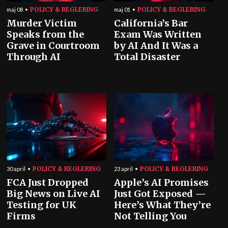
POLICY & REGLERING
POLICY & REGLERING
maj 08
maj 01
Murder Victim
California’s Bar
Speaks from the
Exam Was Written
Grave in Courtroom
by AI And It Was a
Through AI
Total Disaster
POLICY & REGLERING
POLICY & REGLERING
30 april
23 april
FCA Just Dropped
Apple’s AI Promises
Big News on Live AI
Just Got Exposed —
Testing for UK
Here’s What They’re
Firms
Not Telling You