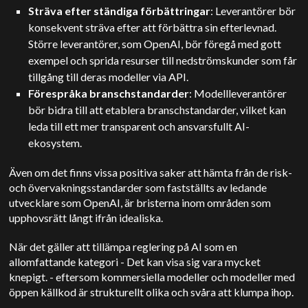
Sträva efter ständiga förbättringar
: Leverantörer bör
konsekvent sträva efter att förbättra sin efterlevnad.
Större leverantörer, som OpenAI, bör föregå med gott
exempel och sprida resurser till nedströmskunder som får
tillgång till deras modeller via API.
Förespråka branschstandarder
: Modellleverantörer
bör bidra till att etablera branschstandarder, vilket kan
leda till ett mer transparent och ansvarsfullt AI-
ekosystem.
Även om det finns vissa positiva saker att hämta från de risk-
och övervakningsstandarder som fastställts av ledande
utvecklare som OpenAI, är bristerna inom områden som
upphovsrätt långt ifrån idealiska.
När det gäller att tillämpa reglering på AI som en
allomfattande kategori
-
Det kan visa sig vara mycket
knepigt.
-
eftersom kommersiella modeller och modeller med
öppen källkod är strukturellt olika och svåra att klumpa ihop.