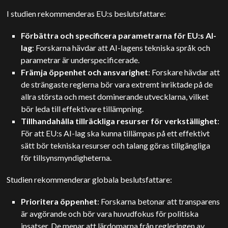
I studien rekommenderas EU:s beslutsfattare:
Förbättra och specificera parametrarna för EU:s AI-
lag
: Forskarna hävdar att AI-lagens tekniska språk och
parametrar är underspecificerade.
Främja öppenhet och ansvarighet
: Forskare hävdar att
de strängaste reglerna bör vara extremt inriktade på de
allra största och mest dominerande utvecklarna, vilket
bör leda till effektivare tillämpning.
Tillhandahålla tillräckliga resurser för verkställighet
:
För att EU:s AI-lag ska kunna tillämpas på ett effektivt
sätt bör tekniska resurser och talang göras tillgängliga
för tillsynsmyndigheterna.
Studien rekommenderar globala beslutsfattare:
Prioritera öppenhet
: Forskarna betonar att transparens
är avgörande och bör vara huvudfokus för politiska
insatser. De menar att lärdomarna från regleringen av