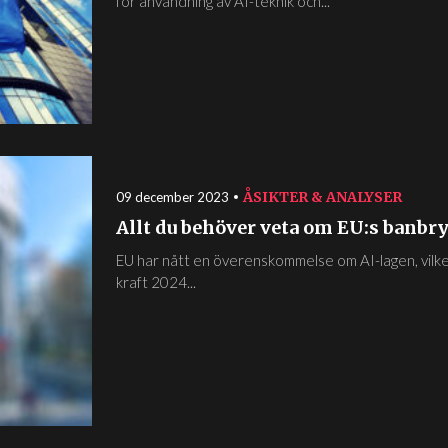
för användning av AI-teknik och...
ÅSIKTER & ANALYSER
09 december 2023
Allt du behöver veta om EU:s banbr
EU har nått en överenskommelse om AI-lagen, vilke
kraft 2024...