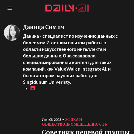
Даница Симич
Даника - специалист по изучению данных с
более чем 7-летним опытом работы в
области искусственного интеллекта и
больших данных. Она создавала
специализированный контент для таких
компаний, как ValueWalk и IntegrateAI, и
была автором научных работ для
Singidunum Univeristy.
ЭТИКА И
Июн 08, 2023
ОБЩЕСТВО
ПРОМЫШЛЕННОСТЬ
Советник целевой группы