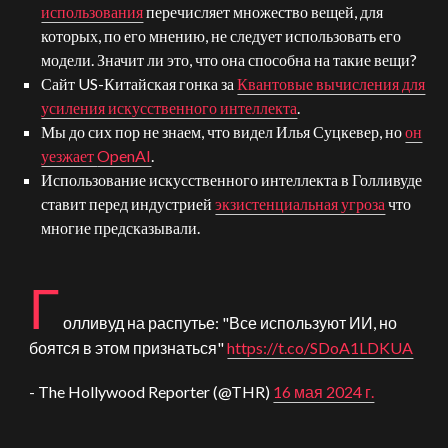
использования
перечисляет множество вещей, для
которых, по его мнению, не следует использовать его
модели. Значит ли это, что она способна на такие вещи?
Сайт
US
-Китайская гонка за
Квантовые вычисления для
усиления искусственного интеллекта
.
Мы до сих пор не знаем, что видел Илья Суцкевер, но
он
уезжает
OpenAI
.
Использование искусственного интеллекта в Голливуде
ставит перед индустрией
экзистенциальная угроза
что
многие предсказывали.
Г
олливуд на распутье: "Все используют ИИ, но
боятся в этом признаться"
https://t.co/SDoA1LDKUA
- The Hollywood Reporter (@THR)
16 мая 2024 г.