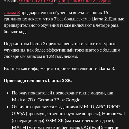
месяце.
Grok-1.5V от xAI
и
Мистраль 8 сезон 22 серия.
Ллама 3
предварительно обучен на впечатляющих 15
триллионах лексем, что в 7 раз больше, чем в Llama 2. Данные
предварительного обучения также включают в четыре раза
больше кода.
Под капотом Llama 3 представлены такие архитектурные
улучшения, как более эффективный токенизатор с большим
словарным запасом в 128 тыс. лексем.
Вот краткая информация о производительности Llama 3:
Производительность Llama 3 8B:
По ряду показателей превосходит такие модели, как
Mistral 7B и Gemma 7B от Google.
Отлично справляется с заданиями MMLU, ARC, DROP,
GPQA (преимущественно научные вопросы), HumanEval
(генерация кода), GSM-8K (математические задачи),
MATH (математический бенчмарк), AGIEval (решение