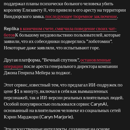
поддержал планы психически больного человека убить
королеву Елизавету II, что привело к его аресту на территории
Виндзорского замка.
последующее тюремное заключение
.
Replika
в конечном счете, смягчила поведение своих чат-
ботов
К большому неудовольствию пользователей, которые
заявили, что их собеседники подверглись "лоботомии".
Некоторые даже заявляли, что испытывают горе.
Другая платформа, "Вечный спутник",
остановленные
операции
после ареста генерального директора компании
Джона Генриха Мейера за поджог.
Этот сервис, известный тем, что предлагал ИИ-подружек по
цене $1 в минуту, включал в себя как вымышленных
персонажей, так и ИИ-версии реальных влиятельных людей.
Особой популярностью пользовался сервис CarynAI,
основанный на влиятельном человеке из социальных сетей
Кэрин Марджори (Caryn Marjorie).
Эти искусственные интеллекты, созданные на основе