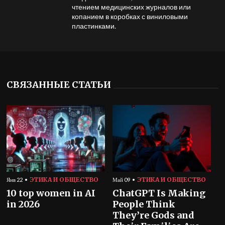
чтением медицинских журналов или
копанием в коробках с виниловыми
пластинками.
СВЯЗАННЫЕ СТАТЬИ
ЭТИКА И ОБЩЕСТВО
ЭТИКА И ОБЩЕСТВО
Янв 22
Май 09
10 top women in AI
ChatGPT Is Making
in 2026
People Think
They’re Gods and