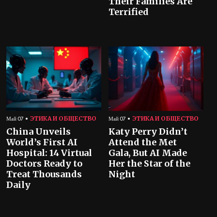
Their Families Are
Terrified
ЭТИКА И ОБЩЕСТВО
ЭТИКА И ОБЩЕСТВО
Май 07
Май 07
China Unveils
Katy Perry Didn’t
World’s First AI
Attend the Met
Hospital: 14 Virtual
Gala, But AI Made
Doctors Ready to
Her the Star of the
Treat Thousands
Night
Daily