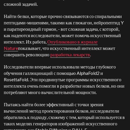
сложной задачей.
Найти белки, которые прочно связываются со спиральными
пептидами-мишенями, такими как глюкагон, нейропептид Y
и паратиреоидный гормон, - вот сложная задача, с которой,
как надеются исследователи, может помочь искусственный
интеллект. Их работа,
Опубликовано в журнале
Nature
показывает, что искусственный интеллект может
совершить революцию
разработка лекарств
.
Исследователи впервые использовали методы глубокого
обучения галлюцинаций с помощью AlphaFold2 и
RosettaFold. Эти продвинутые программы искусственного
интеллекта очень помогли в разработке новых белков, но они
потребляют много вычислительной мощности.
Пытаясь найти более эффективный с точки зрения
вычислений метод проектирования белков, исследователи
обратились к подходу, схожему с тем, который используется в
таких моделях генераторов изображений искусственного
интеллекта, как Stable Diffusion и DALL-E.