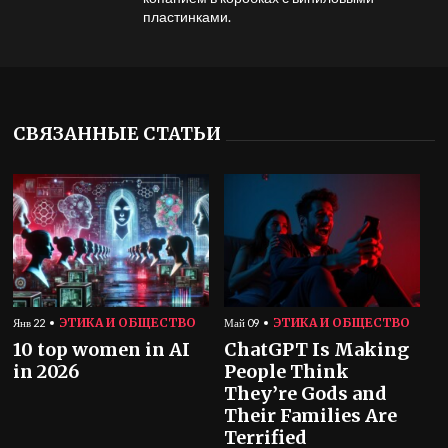
пластинками.
СВЯЗАННЫЕ СТАТЬИ
ЭТИКА И ОБЩЕСТВО
ЭТИКА И ОБЩЕСТВО
Янв 22
Май 09
10 top women in AI
ChatGPT Is Making
in 2026
People Think
They’re Gods and
Their Families Are
Terrified