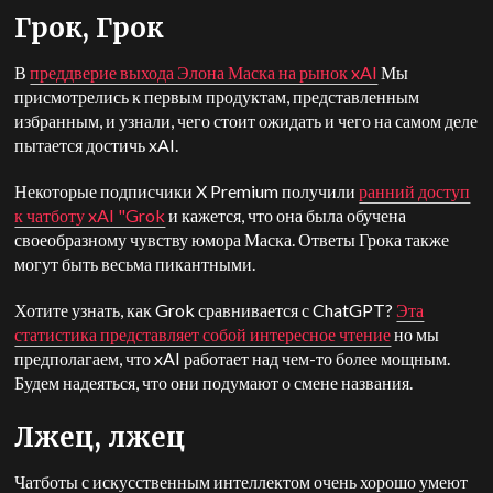
Грок, Грок
В
преддверие выхода Элона Маска на рынок xAI
Мы
присмотрелись к первым продуктам, представленным
избранным, и узнали, чего стоит ожидать и чего на самом деле
пытается достичь xAI.
Некоторые подписчики X Premium получили
ранний доступ
к чатботу xAI "Grok
и кажется, что она была обучена
своеобразному чувству юмора Маска. Ответы Грока также
могут быть весьма пикантными.
Хотите узнать, как Grok сравнивается с ChatGPT?
Эта
статистика представляет собой интересное чтение
но мы
предполагаем, что xAI работает над чем-то более мощным.
Будем надеяться, что они подумают о смене названия.
Лжец, лжец
Чатботы с искусственным интеллектом очень хорошо умеют