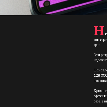
Н
е
интегр
цен.
Эти раз
надежно
Обновле
128 000
что пов
Кроме т
эффекти
раза, а