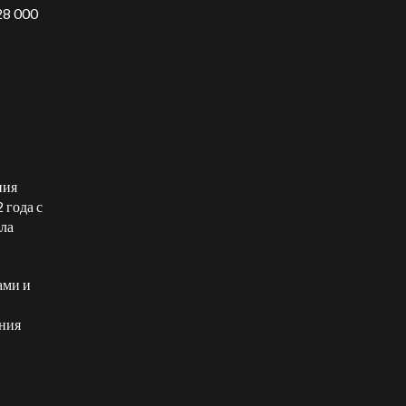
28 000
ния
 года с
ила
ами и
ения