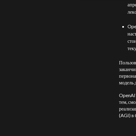
апр
лек
Ope
нас
сто
тек
Пользов
заканчи
первона
модель 
OpenAI
тем, см
реализа
(AGI) в