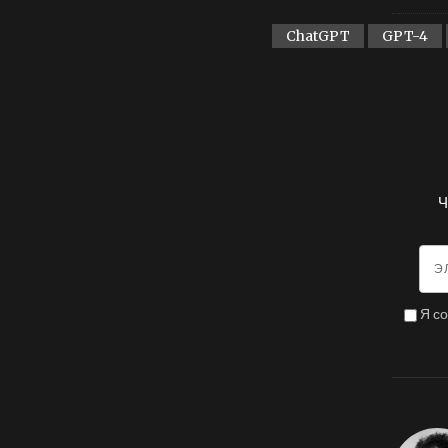
ChatGPT
GPT-4
Ч
Я с