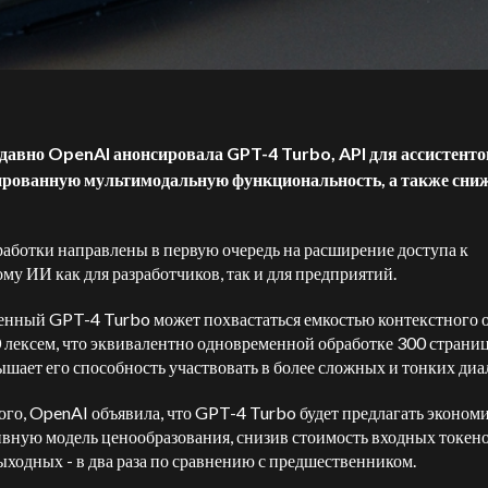
давно OpenAI анонсировала GPT-4 Turbo, API для ассистенто
ированную мультимодальную функциональность, а также сни
работки направлены в первую очередь на расширение доступа к
му ИИ как для разработчиков, так и для предприятий.
нный GPT-4 Turbo может похвастаться емкостью контекстного о
 лексем, что эквивалентно одновременной обработке 300 страниц 
ышает его способность участвовать в более сложных и тонких диа
ого, OpenAI объявила, что GPT-4 Turbo будет предлагать эконом
вную модель ценообразования, снизив стоимость входных токено
 выходных - в два раза по сравнению с предшественником.