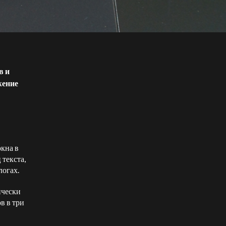
в и
жение
кна в
текста,
логах.
ически
в в три