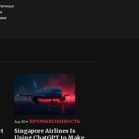
зличных
ем
ыми
ПРОМЫШЛЕННОСТЬ
Апр 30
ct
Singapore Airlines Is
Using ChatGPT to Make