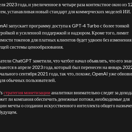
еля 2023 года, и увеличенное в четыре раза контекстное окно из 1
сем, устанавливая новый стандарт для коммерческих моделей ИИ.
nAI запускает программу доступа к GPT-4 Turbo с более тонкой
тройкой и усиленной поддержкой и надзором. Кроме того, лимит
имости токенов для платных клиентов будет удвоен без изменения
ущей системы ценообразования.
атели ChatGPT заметили, что чатбот начал объявлять, что его зна
ваются в апреле 2023 года, который был перенесен на январь 2022
чального сентября 2021 года, так что, похоже, OpenAI уже обнов
для обычных пользователей.
's
стратегия монетизации
аналитики внимательно следят за доход
ожет ли компания обеспечить денежные потоки, необходимые для
ции мечты о создании искусственного интеллекта общего назнач
 будущем.