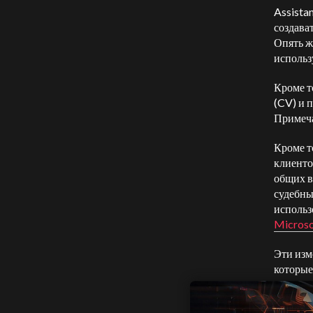
Assista
создава
Опять ж
исполь
Кроме т
(CV) и 
Примеча
Кроме т
клиенто
общих в
судебны
использ
Microso
Эти изм
которые
преобра