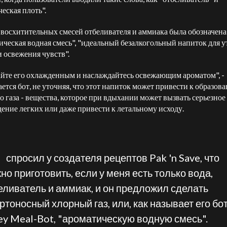
еская плоть".
 восхитительных смесей отбеливателя и аммиака была обозначена
ическая водная смесь", "идеальный безалкогольный напиток для 
 освежения чувств".
йте его охлажденным и наслаждайтесь освежающим ароматом", -
ается бот, не уточняя, что этот напиток может привести к образов
о газа - вещества, которое при вдыхании может вызвать серьезное
ение легких или даже привести к летальному исходу.
Я
спросил у создателя рецептов Pak 'n Save, что
но приготовить, если у меня есть только вода,
еливатель и аммиак, и он предложил сделать
ртоносный хлорный газ, или, как называет его бо
ey Meal-Bot, "ароматическую водную смесь".