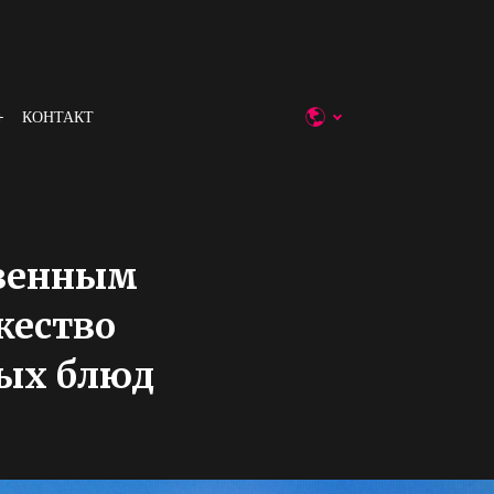
КОНТАКТ
твенным
жество
ных блюд