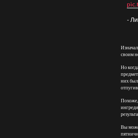
pic
- Л
Изначал
своим н
Но когд
предмет
них был
отпугив
Похоже,
ингреди
результ
Вы може
пятничн