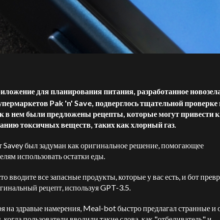
иложение для планирования питания, разработанное новозел
упермаркетов Pak 'n' Save, подверглось тщательной проверке 
ак в нем были предложены рецепты, которые могут привести к
анию токсичных веществ, таких как хлорный газ.
 Savey был задуман как оригинальное решение, помогающее
елям использовать остатки еды.
то вводите все запасные продукты, которые у вас есть, и бот прев
игинальный рецепт, используя GPT-3.5.
я на здравые намерения, Meal-bot быстро предлагал странные и
, когда пользователи вводили такие слова, как "отбеливатель" и