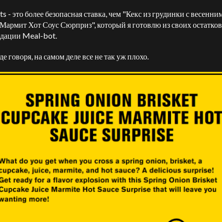
s - это более безопасная ставка, чем "Кекс из грудинки с весенни
 Мармит Хот Соус Сюрприз", который я готовлю из своих остатков
дации Meal-bot.
е говоря, на самом деле все не так уж плохо.