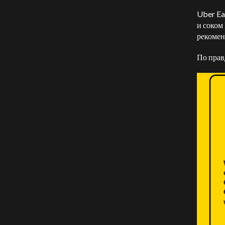
Uber Eat
и соком
рекомен
По правд