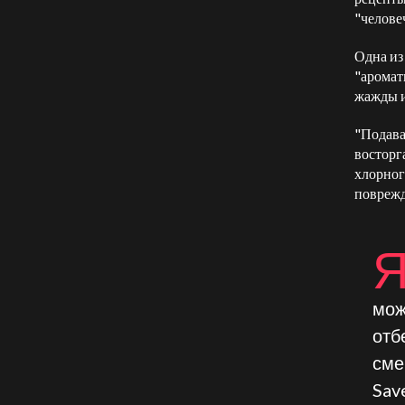
"человеч
Одна из
"аромат
жажды и
"Подава
восторг
хлорног
поврежд
мож
отб
сме
Sav