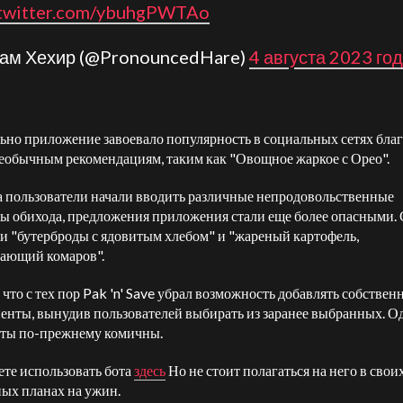
.twitter.com/ybuhgPWTAo
иам Хехир (@PronouncedHare)
4 августа 2023 го
ьно приложение завоевало популярность в социальных сетях бла
еобычным рекомендациям, таким как "Овощное жаркое с Орео".
а пользователи начали вводить различные непродовольственные
ы обихода, предложения приложения стали еще более опасными.
и "бутерброды с ядовитым хлебом" и "жареный картофель,
ающий комаров".
 что с тех пор Pak 'n' Save убрал возможность добавлять собствен
енты, вынудив пользователей выбирать из заранее выбранных. О
аты по-прежнему комичны.
те использовать бота
здесь
Но не стоит полагаться на него в свои
ых планах на ужин.