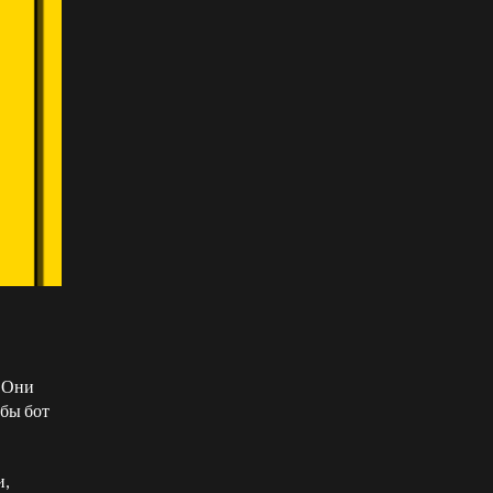
. Они
обы бот
и,