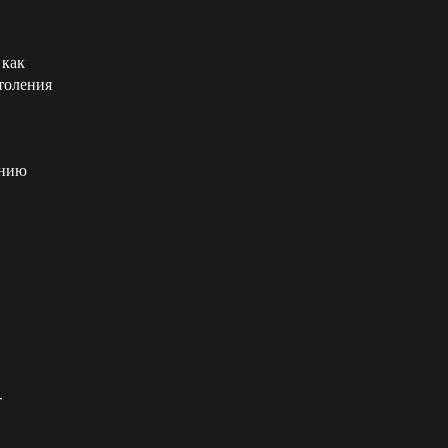
 как
утоления
анию
т