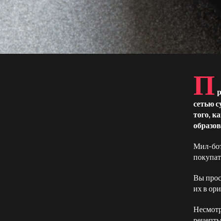
П
р
сетью с
того, к
образов
Мил-бот
покупат
Вы прос
их в ор
Несмотр
рецепты