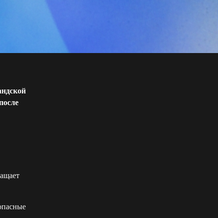
андской
после
ращает
 опасные