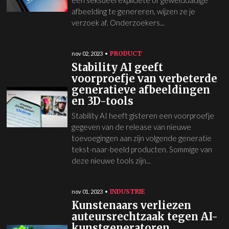
een seksueel expliciete of gewelddadige
afbeelding te genereren, wijzen ze je
verzoek af. Onderzoekers...
PRODUCT
nov 02, 2023
Stability AI geeft
voorproefje van verbeterde
generatieve afbeeldingen
en 3D-tools
Stability AI heeft gisteren een voorproefje
gegeven van de release van nieuwe
toevoegingen aan zijn volgende generatie
tekst-naar-beeld producten. Sommige van
deze nieuwe tools zijn...
INDUSTRIE
nov 01, 2023
Kunstenaars verliezen
auteursrechtzaak tegen AI-
kunstgeneratoren