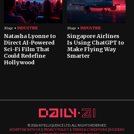
INDUSTRIE
INDUSTRIE
30 apr
30 apr
Natasha Lyonne to
Singapore Airlines
Direct AI-Powered
Is Using ChatGPT to
Sci-Fi Film That
Make Flying Way
Could Redefine
Smarter
Hollywood
©
2026
INTELLIQUENCE LTD. ALL RIGHTS RESERVED
ADVERTISE WITH US
|
PRIVACY POLICY
|
TERMS & CONDITIONS
|
MODERN